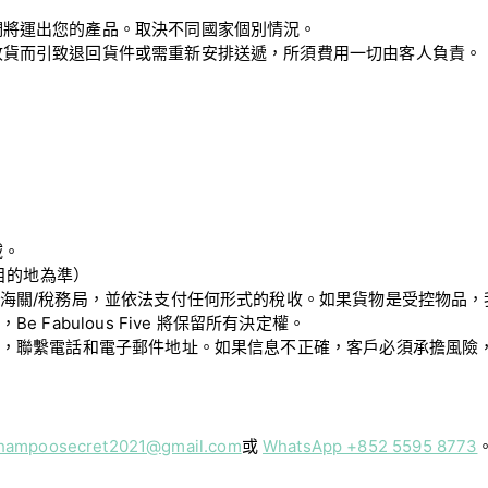
們將運出您的產品。取決不同國家個別情況。
收貨而引致退回貨件或需重新安排送遞，所須費用一切由客人負責。
域。
貨目的地為準）
詢海關/稅務局，並依法支付任何形式的稅收。如果貨物是受控物品
Fabulous Five 將保留所有決定權。
址，聯繫電話和電子郵件地址。如果信息不正確，客戶必須承擔風險
hampoosecret2021@gmail.com
或
WhatsA
pp +852 5595 8773