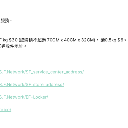
裹服務。
。
 (總體積不超過 70CM x 40CM x 32CM)， 續0.5kg $6。
送達收件地址。
/S.F.Network/SF_service_center_address/
/S.F.Network/SF_store_address/
S.F.Network/EF-Locker/
price/