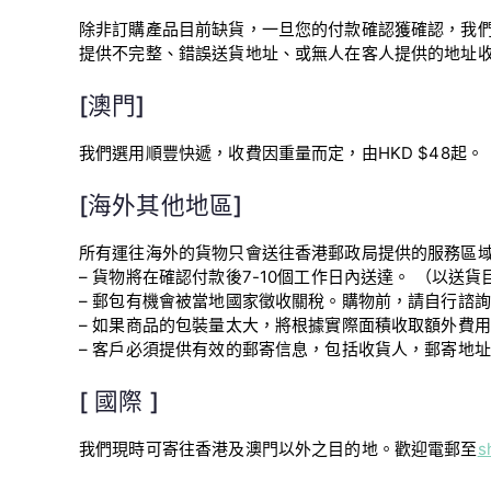
除非訂購產品目前缺貨，一旦您的付款確認獲確認，我
提供不完整、錯誤送貨地址、或無人在客人提供的地址
[澳門]
我們選用順豐快遞，收費因重量而定，由HKD $48起。
[海外其他地區]
所有運往海外的貨物只會送往香港郵政局提供的服務區
– 貨物將在確認付款後7-10個工作日內送達。 （以送
– 郵包有機會被當地國家徵收關稅。購物前，請自行諮
– 如果商品的包裝量太大，將根據實際面積收取額外費用，Be 
– 客戶必須提供有效的郵寄信息，包括收貨人，郵寄地
[ 國際 ]
我們現時可寄往香港及澳門以外之目的地。歡迎電郵至
s