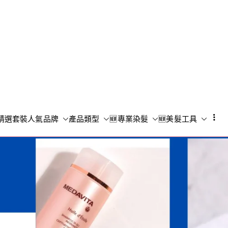
Shampoo S
香港專業洗頭水專門店
精選套裝
人氣品牌
產品類型
🆕專業染髮
🆕美髮工具