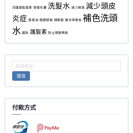
洗髮水
減少頭皮
羽護凝脂髮素
增強毛囊
減少脫落
補色洗頭
炎症
發尾油
粗硬頭髮
細軟髮
薰衣草紫色
水
護髮素
護色
防止頭髮稀疏
搜
尋
搜尋
關
鍵
字
:
付款方式