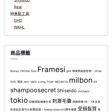
Shiseido
Real
🆕美髮工具
GHD
WAHL
商品標籤
Framesi
Bosley
CRONA
fiole
ghd 專業熱能造型梳 - Glide
milbon
GHD 現貨
hktv
label
Living Proof
MEDAVITA
R3
shampoosecret
Shiseido
shishedo
tokio
刺激毛囊
促進頭髮健康生長
原廠保養1年，7天沒有
受損髮質
拆貨品包裝可以免費退還，Shampoosecret2周年優惠
喚