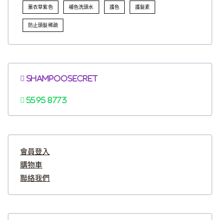
薰衣草紫色
補色洗頭水
護色
護髮素
防止頭髮稀疏
Shampoosecret
5595 8773
會員登入
購物車
聯絡我們