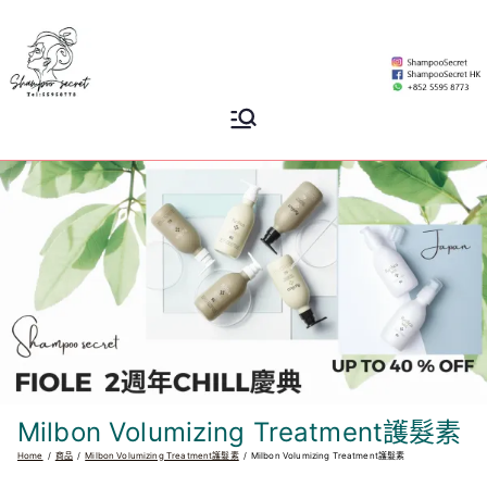
Skip
to
content
Shampoo
香港專業洗頭水專門店
Secret
Milbon Volumizing Treatment護髮素
Home
商品
Milbon Volumizing Treatment護髮素
Milbon Volumizing Treatment護髮素