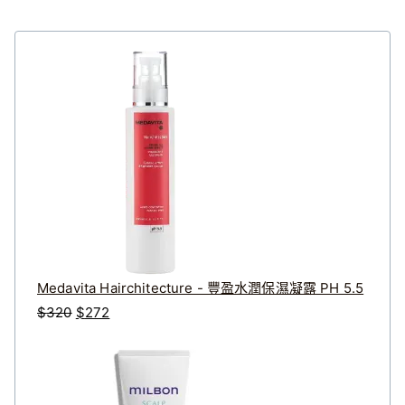
Medavita Hairchitecture - 豐盈水潤保濕凝露 PH 5.5
原
目
$
320
$
272
始
前
價
價
格
格