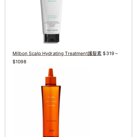
：
：
$
$
3
2
2
7
0
2
。
。
Milbon Scalp Hydrating Treatment護髮素
$
319
–
價
$
1098
格
原
目
範
始
前
圍
價
價
：
格
格
$
：
：
3
$
$
1
4
3
9
0
2
到
0
8