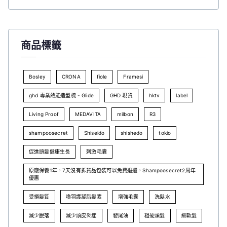
商品標籤
Bosley
CRONA
fiole
Framesi
ghd 專業熱能造型梳 - Glide
GHD 現貨
hktv
label
Living Proof
MEDAVITA
milbon
R3
shampoosecret
Shiseido
shishedo
tokio
促進頭髮健康生長
刺激毛囊
原廠保養1年，7天沒有拆貨品包裝可以免費退還，Shampoosecret2周年
優惠
受損髮質
喚羽護凝脂髮素
增強毛囊
洗髮水
減少脫落
減少頭皮炎症
發尾油
粗硬頭髮
細軟髮