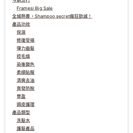
今期流行
Framesi Big Sale
全城熱賣，Shampoo secret瘋狂勁減！
產品功效
保濕
修復受損
彈力曲髮
控毛燥
染後鎖色
柔順貼服
清爽去油
育發防脫
豐盈
頭皮護理
產品類型
洗髮水
護髮產品