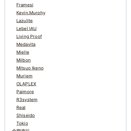
Framesi
Kevin.Murphy
Lazulite
Lebel IAU
Living Proof
Medavita
Mielle
Milbon
Mitsuo Ikeno
Muriem
OLAPLEX
Paimore
R3system
Real
Shiseido
Tokio