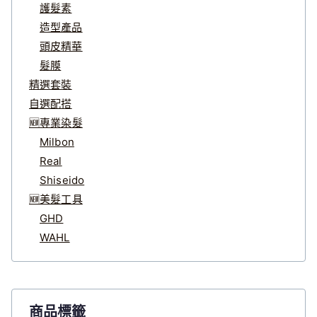
護髮素
造型產品
頭皮精華
髮膜
精選套裝
自選配搭
🆕專業染髮
Milbon
Real
Shiseido
🆕美髮工具
GHD
WAHL
商品標籤