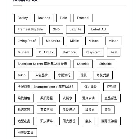
Bosley
Davines
Fiole
Framesi
Framesi Big Sale
GHD
Lazulite
Lebel IAU
Living Proof
Medavita
Mielle
Milbon
Milbon
Muriem
OLAPLEX
Paimore
R3system
Real
Shampoo Secret 兩周年Chill 慶典
Shiseido
Shiseido
Tokio
人氣品牌
今期流行
保濕
修復受損
全城熱賣，Shampoo secret瘋狂勁減！
彈力曲髮
控毛燥
染後鎖色
柔順貼服
洗髮水
清爽去油
產品類型
精選套裝
育發防脫
護髮產品
護髮素
豐盈
造型產品
頭皮精華
頭皮護理
髮膜
🆕專業染髮
🆕美髮工具