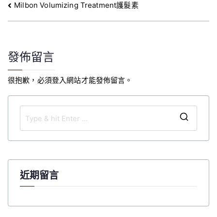
文
Milbon Volumizing Treatment護髮素
章
導
覽
發佈留言
很抱歉，必須
登入
網站才能發佈留言。
S
e
a
r
c
近期留言
h
f
o
r