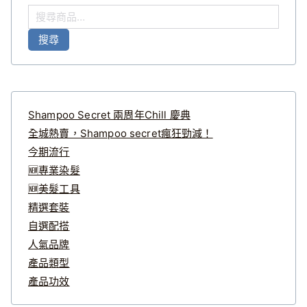
搜
尋
搜尋
關
鍵
字
:
Shampoo Secret 兩周年Chill 慶典
全城熱賣，Shampoo secret瘋狂勁減！
今期流行
🆕專業染髮
🆕美髮工具
精選套裝
自選配搭
人氣品牌
產品類型
產品功效