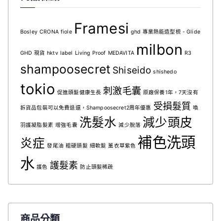
Framesi
Bosley
CRONA
fiole
ghd 專業熱能造型梳 - Glide
milbon
GHD 現貨
hktv
label
Living Proof
MEDAVITA
R3
shampoosecret
Shiseido
shishedo
tokio
刺激毛囊
促進頭髮健康生長
原廠保養1年，7天沒有
受損髮質
拆貨品包裝可以免費退還，Shampoosecret2周年優惠
喚
洗髮水
減少頭皮
羽護凝脂髮素
增強毛囊
減少脫落
補色洗頭
炎症
發尾油
粗硬頭髮
細軟髮
薰衣草紫色
水
護髮素
護色
防止頭髮稀疏
商品分類