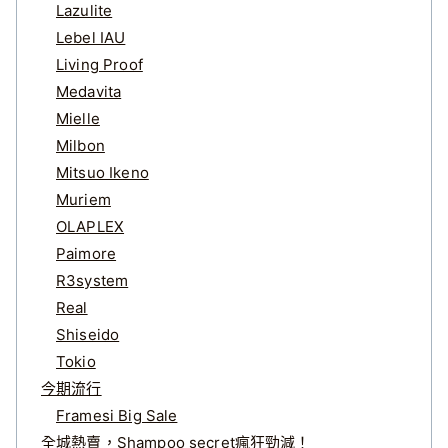
Lazulite
Lebel IAU
Living Proof
Medavita
Mielle
Milbon
Mitsuo Ikeno
Muriem
OLAPLEX
Paimore
R3system
Real
Shiseido
Tokio
今期流行
Framesi Big Sale
全城熱賣，Shampoo secret瘋狂勁減！