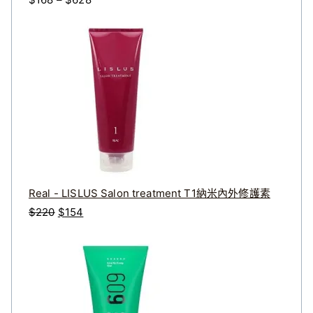
格
範
圍
：
$
1
6
8
到
$
Real - LISLUS Salon treatment T1納米內外修護素
6
原
目
$
220
$
154
2
始
前
8
價
價
格
格
：
：
$
$