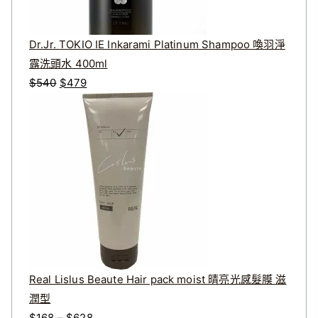
0
到
$
Dr.Jr. TOKIO IE Inkarami Platinum Shampoo 喚羽淨
4
露洗頭水 400ml
2
原
目
$
540
$
479
0
始
前
價
價
格
格
：
：
$
$
5
4
4
7
0
9
。
。
Real Lislus Beaute Hair pack moist 晴亮光感髮膜 滋
潤型
價
$
168
–
$
628