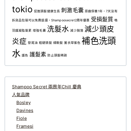
tokio
刺激毛囊
促進頭髮健康生長
原廠保養1年，7天沒有
受損髮質
拆貨品包裝可以免費退還，Shampoosecret2周年優惠
喚
洗髮水
減少頭皮
羽護凝脂髮素
增強毛囊
減少脫落
補色洗頭
炎症
發尾油
粗硬頭髮
細軟髮
薰衣草紫色
水
護髮素
護色
防止頭髮稀疏
Shampoo Secret 兩周年Chill 慶典
人氣品牌
Bosley
Davines
Fiole
Framesi