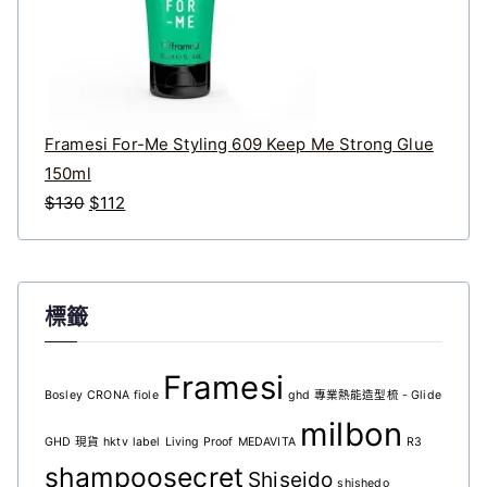
2
1
2
5
0
4
。
。
Framesi For-Me Styling 609 Keep Me Strong Glue
150ml
原
目
$
130
$
112
始
前
價
價
格
格
標籤
：
：
$
$
1
1
Framesi
Bosley
CRONA
fiole
ghd 專業熱能造型梳 - Glide
3
1
milbon
0
2
GHD 現貨
hktv
label
Living Proof
MEDAVITA
R3
。
。
shampoosecret
Shiseido
shishedo