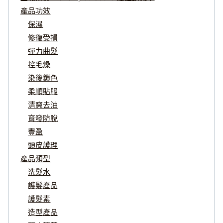
產品功效
保濕
修復受損
彈力曲髮
控毛燥
染後鎖色
柔順貼服
清爽去油
育發防脫
豐盈
頭皮護理
產品類型
洗髮水
護髮產品
護髮素
造型產品