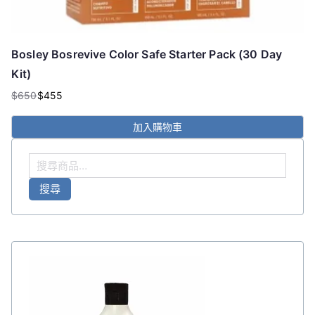
Bosley Bosrevive Color Safe Starter Pack (30 Day
Kit)
$
650
$
455
原
目
始
前
加入購物車
價
價
格：
格：
搜
$650。
$455。
尋
搜尋
關
鍵
字
: