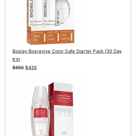
$
1
6
8
到
$
Bosley Bosrevive Color Safe Starter Pack (30 Day
6
Kit)
2
原
目
$
650
$
455
8
始
前
價
價
格
格
：
：
$
$
6
4
5
5
0
5