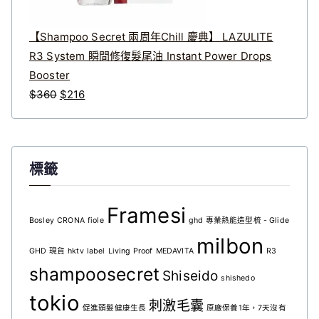
。
。
【Shampoo Secret 兩周年Chill 慶典】 LAZULITE
R3 System 瞬間修復髮尾油 Instant Power Drops
Booster
原
目
$
360
$
216
始
前
價
價
格
格
標籤
：
：
$
$
3
2
Framesi
Bosley
CRONA
fiole
ghd 專業熱能造型梳 - Glide
6
1
milbon
0
6
GHD 現貨
hktv
label
Living Proof
MEDAVITA
R3
。
。
shampoosecret
Shiseido
shishedo
tokio
刺激毛囊
促進頭髮健康生長
原廠保養1年，7天沒有