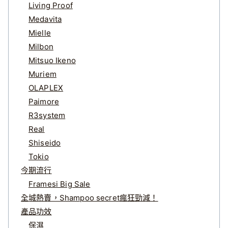
Living Proof
Medavita
Mielle
Milbon
Mitsuo Ikeno
Muriem
OLAPLEX
Paimore
R3system
Real
Shiseido
Tokio
今期流行
Framesi Big Sale
全城熱賣，Shampoo secret瘋狂勁減！
產品功效
保濕