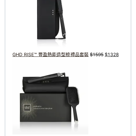
品
格
格
頁
：
：
面
$
$
選
擇
1
1
選
5
3
項
9
2
5
8
GHD RISE™ 豐盈熱能造型梳禮品套裝
$
1595
$
1328
。
。
原
目
始
前
價
價
格
格
：
：
$
$
2
2
8
2
8
8