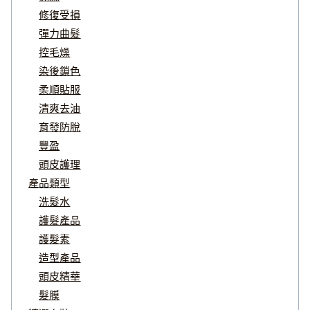
修復受損
彈力曲髮
控毛燥
染後鎖色
柔順貼服
清爽去油
育發防脫
豐盈
頭皮護理
產品類型
洗髮水
護髮產品
護髮素
造型產品
頭皮精華
髮膜