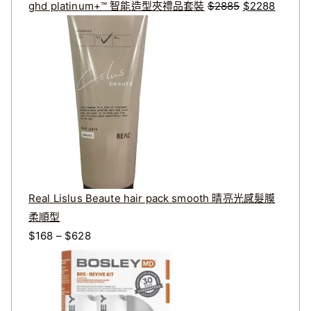
5
8
ghd platinum+™️ 智能造型夾禮品套裝
$
2885
$
2288
。
。
Real Lislus Beaute hair pack smooth 晴亮光感髮膜
柔順型
價
$
168
–
$
628
格
範
圍
：