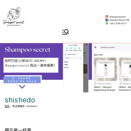
Skip
to
content
Shampoo
香港專業洗頭水專門店
Secret
shishedo
首頁
商品標籤為 “shishedo”
顯示單一結果