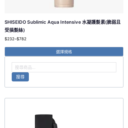
SHISEIDO Sublimic Aqua Intensive 水凝護髮素(脆弱且
受損髮絲)
$
232
–
$
782
價
格
選擇規格
範
此
圍：
搜
產
$232
尋
品
搜尋
關
到
有
鍵
多
$782
字
種
:
款
式。
原
目
可
始
前
在
產
價
價