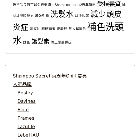
受損髮質
拆貨品包裝可以免費退還，Shampoosecret2周年優惠
喚
洗髮水
減少頭皮
羽護凝脂髮素
增強毛囊
減少脫落
補色洗頭
炎症
發尾油
粗硬頭髮
細軟髮
薰衣草紫色
水
護髮素
護色
防止頭髮稀疏
Shampoo Secret 兩周年Chill 慶典
人氣品牌
Bosley
Davines
Fiole
Framesi
Lazulite
Lebel IAU