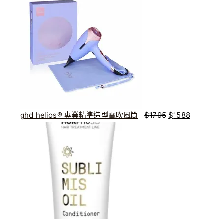
始
前
價
價
格
格
：
：
$
$
1
1
7
5
9
8
5
8
ghd helios® 專業精準造型電吹風筒
$
1795
$
1588
。
。