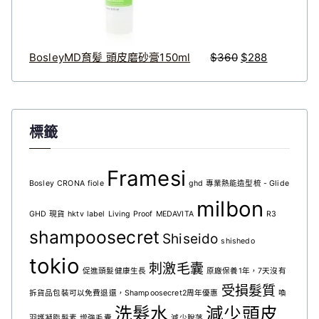
6
8
0
8
。
。
BosleyMD育髪 頭皮磨砂膏150ml
$
360
$
288
標籤
Framesi
Bosley
CRONA
fiole
ghd 專業熱能造型梳 - Glide
milbon
GHD 現貨
hktv
label
Living Proof
MEDAVITA
R3
shampoosecret
Shiseido
shishedo
tokio
刺激毛囊
促進頭髮健康生長
原廠保養1年，7天沒有
受損髮質
拆貨品包裝可以免費退還，Shampoosecret2周年優惠
喚
洗髮水
減少頭皮
羽護凝脂髮素
增強毛囊
減少脫落