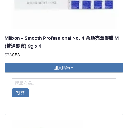
Milbon – Smooth Professional No. 4 柔順亮澤髮膜 M
(普通髮質) 9g x 4
$
78
$
58
原
目
始
前
加入購物車
價
價
格：
格：
搜
$78。
$58。
尋
搜尋
關
鍵
字
:
原
目