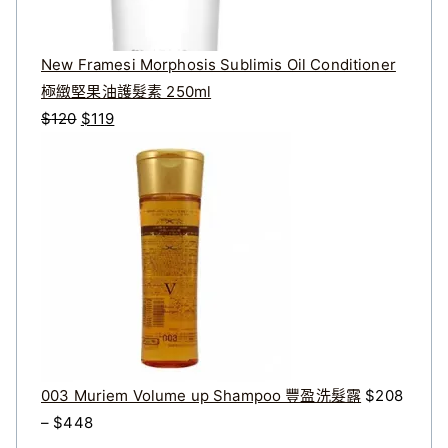
New Framesi Morphosis Sublimis Oil Conditioner
極緻堅果油護髮素 250ml
原
目
$
120
$
119
始
前
價
價
格
格
：
：
$
$
1
1
2
1
0
9
。
。
003 Muriem Volume up Shampoo 豐盈洗髮露
$
208
價
–
$
448