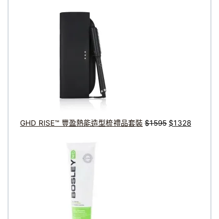
格
原
目
範
始
前
圍
價
價
：
格
格
$
：
：
2
$
$
0
1
1
8
5
3
到
9
2
$
5
8
GHD RISE™ 豐盈熱能造型梳禮品套裝
$
1595
$
1328
4
。
。
原
目
4
始
前
8
價
價
格
格
：
：
$
$
3
2