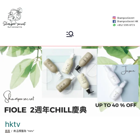
Skip
to
content
Shampoo
香港專業洗頭水專門店
Secret
hktv
首頁
商品標籤為 “hktv”