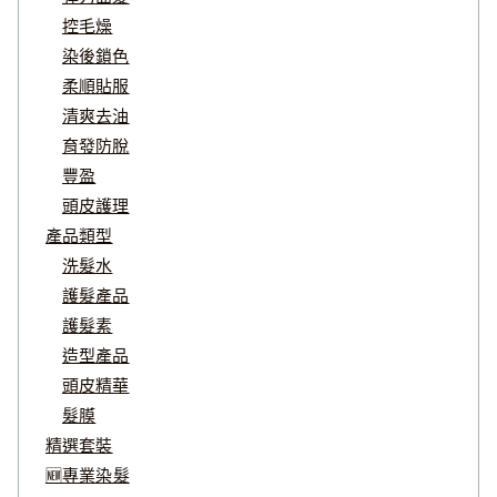
控毛燥
染後鎖色
柔順貼服
清爽去油
育發防脫
豐盈
頭皮護理
產品類型
洗髮水
護髮產品
護髮素
造型產品
頭皮精華
髮膜
精選套裝
🆕專業染髮