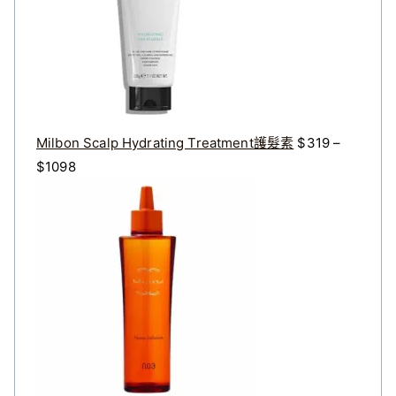
$
$
3
2
2
7
0
2
。
。
Milbon Scalp Hydrating Treatment護髮素
$
319
–
價
$
1098
格
原
目
範
始
前
圍
價
價
：
格
格
$
：
：
3
$
$
1
4
3
9
0
2
到
0
8