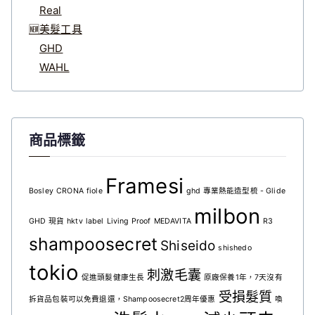
Real
🆕美髮工具
GHD
WAHL
商品標籤
Framesi
Bosley
CRONA
fiole
ghd 專業熱能造型梳 - Glide
milbon
GHD 現貨
hktv
label
Living Proof
MEDAVITA
R3
shampoosecret
Shiseido
shishedo
tokio
刺激毛囊
促進頭髮健康生長
原廠保養1年，7天沒有
受損髮質
拆貨品包裝可以免費退還，Shampoosecret2周年優惠
喚