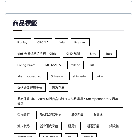
商品標籤
Bosley
CRONA
fiole
Framesi
ghd 專業熱能造型梳 - Glide
GHD 現貨
hktv
label
Living Proof
MEDAVITA
milbon
R3
shampoosecret
Shiseido
shishedo
tokio
促進頭髮健康生長
刺激毛囊
原廠保養1年，7天沒有拆貨品包裝可以免費退還，Shampoosecret2周年
優惠
受損髮質
喚羽護凝脂髮素
增強毛囊
洗髮水
減少脫落
減少頭皮炎症
發尾油
粗硬頭髮
細軟髮