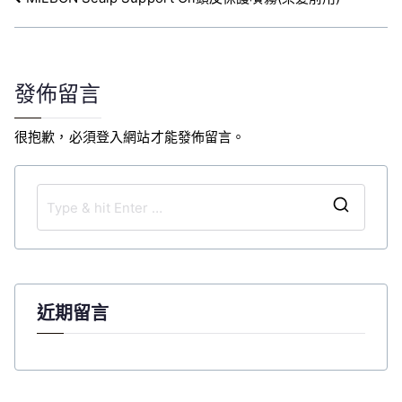
文
章
導
覽
發佈留言
很抱歉，必須
登入
網站才能發佈留言。
S
e
a
r
c
近期留言
h
f
o
r
: