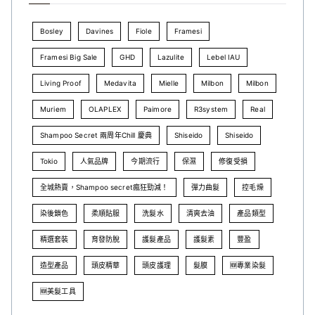
Bosley
Davines
Fiole
Framesi
Framesi Big Sale
GHD
Lazulite
Lebel IAU
Living Proof
Medavita
Mielle
Milbon
Milbon
Muriem
OLAPLEX
Paimore
R3system
Real
Shampoo Secret 兩周年Chill 慶典
Shiseido
Shiseido
Tokio
人氣品牌
今期流行
保濕
修復受損
全城熱賣，Shampoo secret瘋狂勁減！
彈力曲髮
控毛燥
染後鎖色
柔順貼服
洗髮水
清爽去油
產品類型
精選套裝
育發防脫
護髮產品
護髮素
豐盈
造型產品
頭皮精華
頭皮護理
髮膜
🆕專業染髮
🆕美髮工具