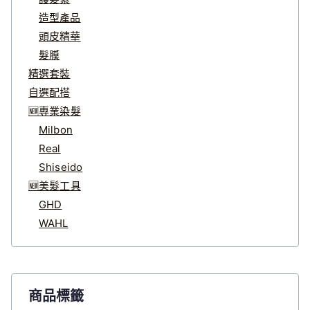
造型產品
頭皮精華
髮膜
精選套裝
自選配搭
🆕專業染髮
Milbon
Real
Shiseido
🆕美髮工具
GHD
WAHL
商品標籤