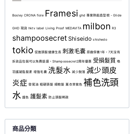
Framesi
Bosley
CRONA
fiole
ghd 專業熱能造型梳 - Glide
milbon
GHD 現貨
hktv
label
Living Proof
MEDAVITA
R3
shampoosecret
Shiseido
shishedo
tokio
刺激毛囊
促進頭髮健康生長
原廠保養1年，7天沒有
受損髮質
拆貨品包裝可以免費退還，Shampoosecret2周年優惠
喚
洗髮水
減少頭皮
羽護凝脂髮素
增強毛囊
減少脫落
補色洗頭
炎症
發尾油
粗硬頭髮
細軟髮
薰衣草紫色
水
護髮素
護色
防止頭髮稀疏
商品分類