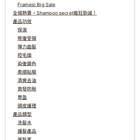
Framesi Big Sale
全城熱賣，Shampoo secret瘋狂勁減！
產品功效
保濕
修復受損
彈力曲髮
控毛燥
染後鎖色
柔順貼服
清爽去油
育發防脫
豐盈
頭皮護理
產品類型
洗髮水
護髮產品
護髮素