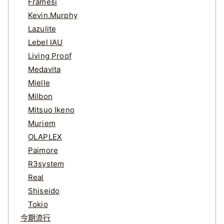
Framesi
Kevin.Murphy
Lazulite
Lebel IAU
Living Proof
Medavita
Mielle
Milbon
Mitsuo Ikeno
Muriem
OLAPLEX
Paimore
R3system
Real
Shiseido
Tokio
今期流行