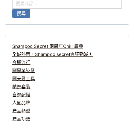
搜
尋
搜尋
關
鍵
字
:
Shampoo Secret 兩周年Chill 慶典
全城熱賣，Shampoo secret瘋狂勁減！
今期流行
🆕專業染髮
🆕美髮工具
精選套裝
自選配搭
人氣品牌
產品類型
產品功效