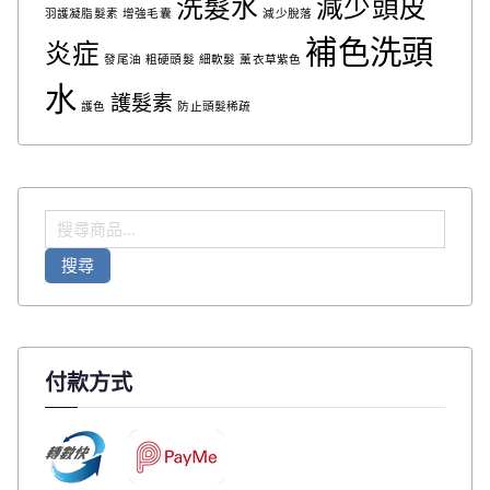
洗髮水
減少頭皮
羽護凝脂髮素
增強毛囊
減少脫落
補色洗頭
炎症
發尾油
粗硬頭髮
細軟髮
薰衣草紫色
水
護髮素
護色
防止頭髮稀疏
搜
尋
搜尋
關
鍵
字
:
付款方式