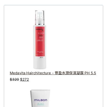
Medavita Hairchitecture - 豐盈水潤保濕凝露 PH 5.5
原
目
$
320
$
272
始
前
價
價
格
格
：
：