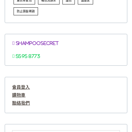
薰衣草紫色
補色洗頭水
護色
護髮素
防止頭髮稀疏
Shampoosecret
5595 8773
會員登入
購物車
聯絡我們