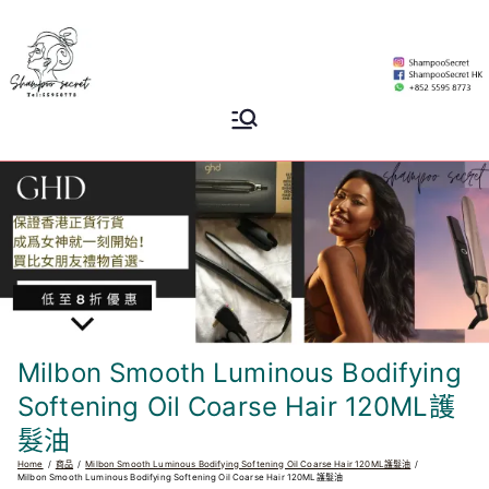
Skip
to
content
Shampoo
香港專業洗頭水專門店
Secret
Milbon Smooth Luminous Bodifying
Softening Oil Coarse Hair 120ML護
髮油
Home
商品
Milbon Smooth Luminous Bodifying Softening Oil Coarse Hair 120ML護髮油
Milbon Smooth Luminous Bodifying Softening Oil Coarse Hair 120ML護髮油