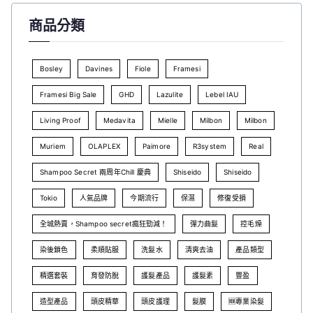
商品分類
Bosley
Davines
Fiole
Framesi
Framesi Big Sale
GHD
Lazulite
Lebel IAU
Living Proof
Medavita
Mielle
Milbon
Milbon
Muriem
OLAPLEX
Paimore
R3system
Real
Shampoo Secret 兩周年Chill 慶典
Shiseido
Shiseido
Tokio
人氣品牌
今期流行
保濕
修復受損
全城熱賣，Shampoo secret瘋狂勁減！
彈力曲髮
控毛燥
染後鎖色
柔順貼服
洗髮水
清爽去油
產品類型
精選套裝
育發防脫
護髮產品
護髮素
豐盈
造型產品
頭皮精華
頭皮護理
髮膜
🆕專業染髮