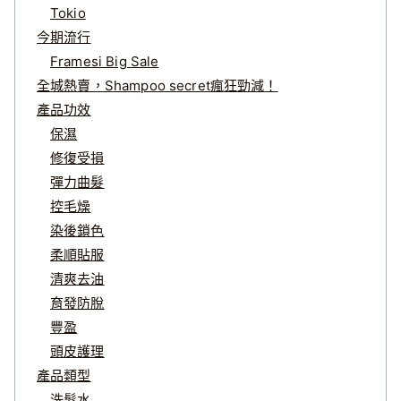
Tokio
今期流行
Framesi Big Sale
全城熱賣，Shampoo secret瘋狂勁減！
產品功效
保濕
修復受損
彈力曲髮
控毛燥
染後鎖色
柔順貼服
清爽去油
育發防脫
豐盈
頭皮護理
產品類型
洗髮水