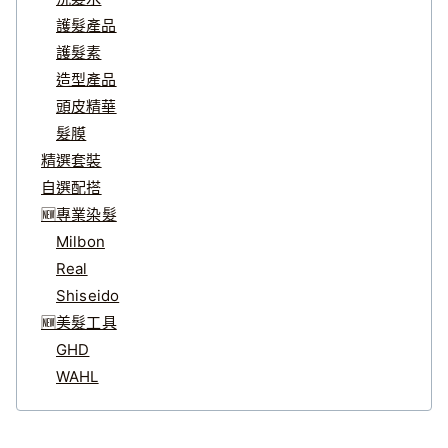
護髮產品
護髮素
造型產品
頭皮精華
髮膜
精選套裝
自選配搭
🆕專業染髮
Milbon
Real
Shiseido
🆕美髮工具
GHD
WAHL