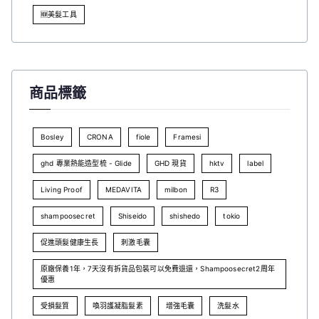
🆕美髮工具
商品標籤
Bosley
CRONA
fiole
Framesi
ghd 專業熱能造型梳 - Glide
GHD 現貨
hktv
label
Living Proof
MEDAVITA
milbon
R3
shampoosecret
Shiseido
shishedo
tokio
促進頭髮健康生長
刺激毛囊
原廠保養1年，7天沒有拆貨品包裝可以免費退還，Shampoosecret2周年
優惠
受損髮質
喚羽護凝脂髮素
增強毛囊
洗髮水