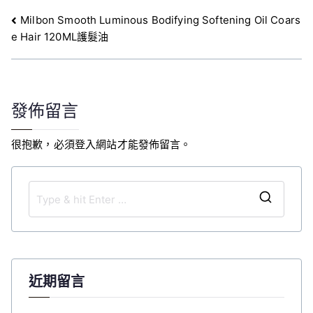
文
Milbon Smooth Luminous Bodifying Softening Oil Coars
e Hair 120ML護髮油
章
導
覽
發佈留言
很抱歉，必須
登入
網站才能發佈留言。
S
e
a
r
c
近期留言
h
f