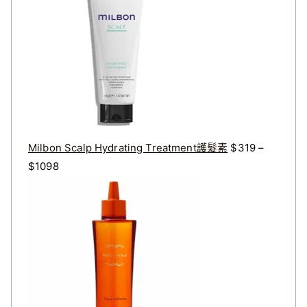
格
格
：
：
$
$
3
2
2
7
0
2
。
。
Milbon Scalp Hydrating Treatment護髮素
$
319
–
價
$
1098
格
原
目
範
始
前
圍
價
價
：
格
格
$
：
：
3
$
$
1
4
3