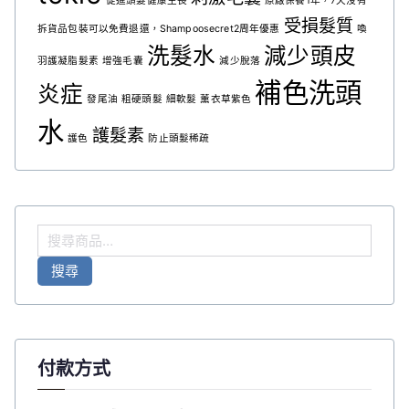
促進頭髮健康生長
原廠保養1年，7天沒有
受損髮質
拆貨品包裝可以免費退還，Shampoosecret2周年優惠
喚
洗髮水
減少頭皮
羽護凝脂髮素
增強毛囊
減少脫落
補色洗頭
炎症
發尾油
粗硬頭髮
細軟髮
薰衣草紫色
水
護髮素
護色
防止頭髮稀疏
搜
尋
搜尋
關
鍵
字
:
付款方式