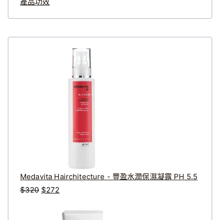
產品功效
Medavita Hairchitecture - 豐盈水潤保濕凝露 PH 5.5
原
目
$
320
$
272
始
前
價
價