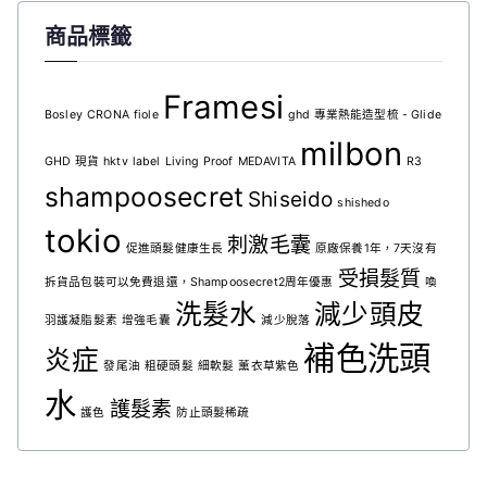
商品標籤
Framesi
Bosley
CRONA
fiole
ghd 專業熱能造型梳 - Glide
milbon
GHD 現貨
hktv
label
Living Proof
MEDAVITA
R3
shampoosecret
Shiseido
shishedo
tokio
刺激毛囊
促進頭髮健康生長
原廠保養1年，7天沒有
受損髮質
拆貨品包裝可以免費退還，Shampoosecret2周年優惠
喚
洗髮水
減少頭皮
羽護凝脂髮素
增強毛囊
減少脫落
補色洗頭
炎症
發尾油
粗硬頭髮
細軟髮
薰衣草紫色
水
護髮素
護色
防止頭髮稀疏