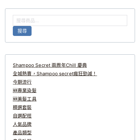
搜
尋
搜尋
關
鍵
字
:
Shampoo Secret 兩周年Chill 慶典
全城熱賣，Shampoo secret瘋狂勁減！
今期流行
🆕專業染髮
🆕美髮工具
精選套裝
自選配搭
人氣品牌
產品類型