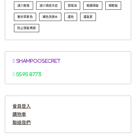
減少脫落
減少頭皮炎症
發尾油
粗硬頭髮
細軟髮
薰衣草紫色
補色洗頭水
護色
護髮素
防止頭髮稀疏
Shampoosecret
5595 8773
會員登入
購物車
聯絡我們