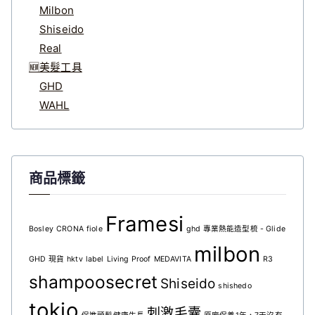
Milbon
Shiseido
Real
🆕美髮工具
GHD
WAHL
商品標籤
Framesi
Bosley
CRONA
fiole
ghd 專業熱能造型梳 - Glide
milbon
GHD 現貨
hktv
label
Living Proof
MEDAVITA
R3
shampoosecret
Shiseido
shishedo
tokio
刺激毛囊