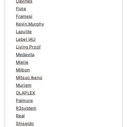
Davines
Fiole
Framesi
Kevin.Murphy
Lazulite
Lebel IAU
Living Proof
Medavita
Mielle
Milbon
Mitsuo Ikeno
Muriem
OLAPLEX
Paimore
R3system
Real
Shiseido