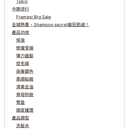
Tokio
今期流行
Framesi Big Sale
全城熱賣，Shampoo secret瘋狂勁減！
產品功效
保濕
修復受損
彈力曲髮
控毛燥
染後鎖色
柔順貼服
清爽去油
育發防脫
豐盈
頭皮護理
產品類型
洗髮水