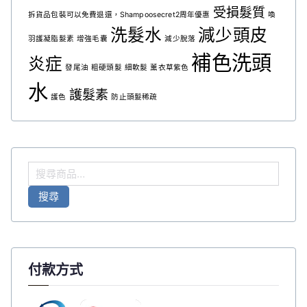
受損髮質
拆貨品包裝可以免費退還，Shampoosecret2周年優惠
喚
洗髮水
減少頭皮
羽護凝脂髮素
增強毛囊
減少脫落
補色洗頭
炎症
發尾油
粗硬頭髮
細軟髮
薰衣草紫色
水
護髮素
護色
防止頭髮稀疏
搜
尋
搜尋
關
鍵
字
:
付款方式