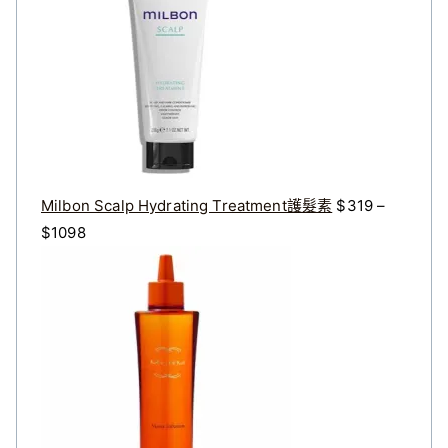
格
格
：
：
$
$
3
2
2
7
0
2
。
。
Milbon Scalp Hydrating Treatment護髮素
$
319
–
價
$
1098
格
原
目
範
始
前
圍
價
價
：
格
格
$
：
：
3
$
$
1
4
3
9
0
2