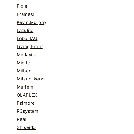
Fiole
Framesi
Kevin.Murphy
Lazulite
Lebel IAU
Living Proof
Medavita
Mielle
Milbon
Mitsuo Ikeno
Muriem
OLAPLEX
Paimore
R3system
Real
Shiseido