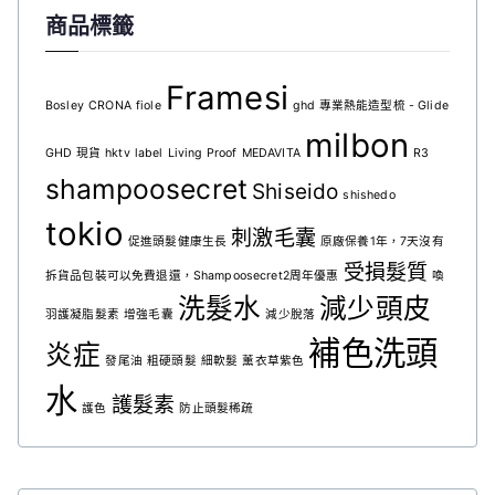
商品標籤
Framesi
Bosley
CRONA
fiole
ghd 專業熱能造型梳 - Glide
milbon
GHD 現貨
hktv
label
Living Proof
MEDAVITA
R3
shampoosecret
Shiseido
shishedo
tokio
刺激毛囊
促進頭髮健康生長
原廠保養1年，7天沒有
受損髮質
拆貨品包裝可以免費退還，Shampoosecret2周年優惠
喚
洗髮水
減少頭皮
羽護凝脂髮素
增強毛囊
減少脫落
補色洗頭
炎症
發尾油
粗硬頭髮
細軟髮
薰衣草紫色
水
護髮素
護色
防止頭髮稀疏