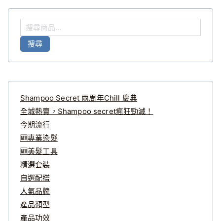
搜
尋
搜尋
關
鍵
字
:
Shampoo Secret 兩周年Chill 慶典
全城熱賣，Shampoo secret瘋狂勁減！
今期流行
🆕專業染髮
🆕美髮工具
精選套裝
自選配搭
人氣品牌
產品類型
產品功效