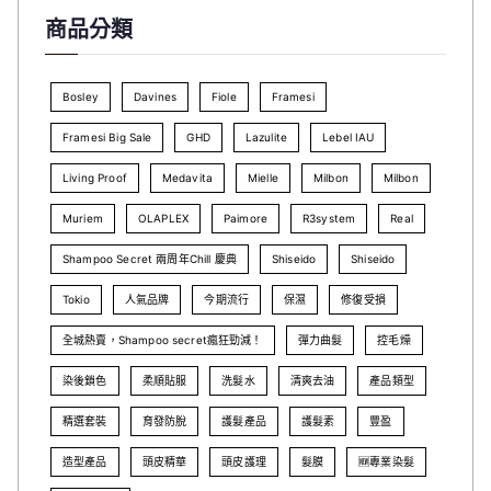
商品分類
Bosley
Davines
Fiole
Framesi
Framesi Big Sale
GHD
Lazulite
Lebel IAU
Living Proof
Medavita
Mielle
Milbon
Milbon
Muriem
OLAPLEX
Paimore
R3system
Real
Shampoo Secret 兩周年Chill 慶典
Shiseido
Shiseido
Tokio
人氣品牌
今期流行
保濕
修復受損
全城熱賣，Shampoo secret瘋狂勁減！
彈力曲髮
控毛燥
染後鎖色
柔順貼服
洗髮水
清爽去油
產品類型
精選套裝
育發防脫
護髮產品
護髮素
豐盈
造型產品
頭皮精華
頭皮護理
髮膜
🆕專業染髮