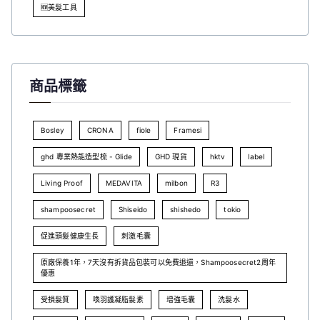
🆕美髮工具
商品標籤
Bosley
CRONA
fiole
Framesi
ghd 專業熱能造型梳 - Glide
GHD 現貨
hktv
label
Living Proof
MEDAVITA
milbon
R3
shampoosecret
Shiseido
shishedo
tokio
促進頭髮健康生長
刺激毛囊
原廠保養1年，7天沒有拆貨品包裝可以免費退還，Shampoosecret2周年
優惠
受損髮質
喚羽護凝脂髮素
增強毛囊
洗髮水