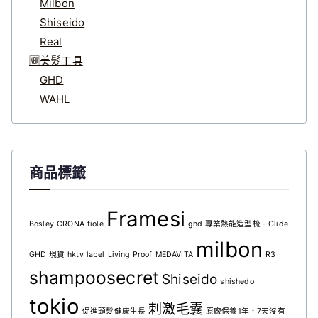
Milbon
Shiseido
Real
🆕美髮工具
GHD
WAHL
商品標籤
Framesi
Bosley
CRONA
fiole
ghd 專業熱能造型梳 - Glide
milbon
GHD 現貨
hktv
label
Living Proof
MEDAVITA
R3
shampoosecret
Shiseido
shishedo
tokio
刺激毛囊
促進頭髮健康生長
原廠保養1年，7天沒有