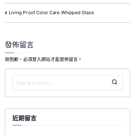
文
Living Proof Color Care Whipped Glaze
章
導
覽
發佈留言
很抱歉，必須
登入
網站才能發佈留言。
S
e
a
r
c
近期留言
h
f
o