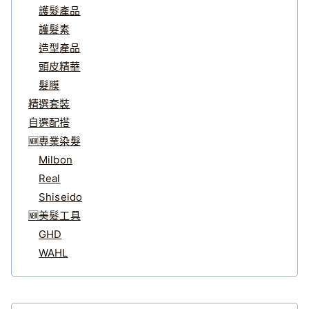
護髮產品
護髮素
造型產品
頭皮精華
髮膜
精選套裝
自選配搭
🆕專業染髮
Milbon
Real
Shiseido
🆕美髮工具
GHD
WAHL