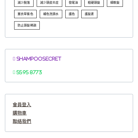
減少脫落
減少頭皮炎症
發尾油
粗硬頭髮
細軟髮
薰衣草紫色
補色洗頭水
護色
護髮素
防止頭髮稀疏
Shampoosecret
5595 8773
會員登入
購物車
聯絡我們