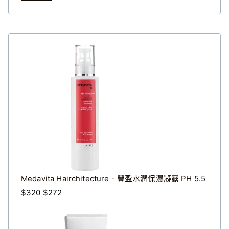
Medavita Hairchitecture - 豐盈水潤保濕凝露 PH 5.5
原
目
$
320
$
272
始
前
價
價