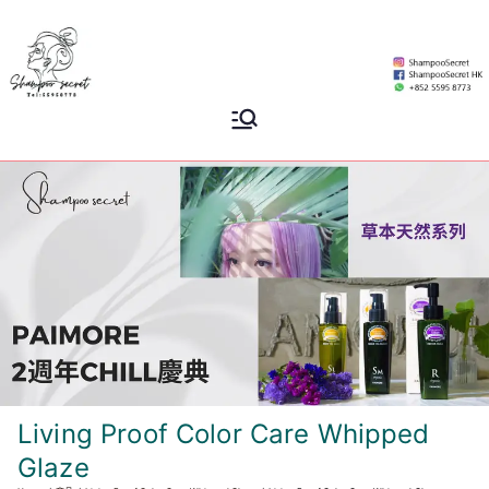
Skip
to
content
Shampoo
香港專業洗頭水專門店
Secret
Living Proof Color Care Whipped
Glaze