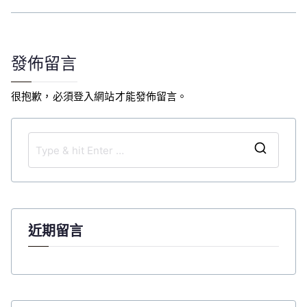
章
導
覽
發佈留言
很抱歉，必須
登入
網站才能發佈留言。
S
e
a
r
c
近期留言
h
f
o
r
: