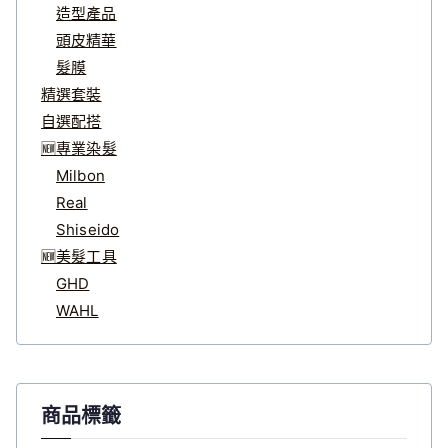
造型產品
頭皮精華
髮膜
精選套裝
自選配搭
🆕專業染髮
Milbon
Real
Shiseido
🆕美髮工具
GHD
WAHL
商品標籤