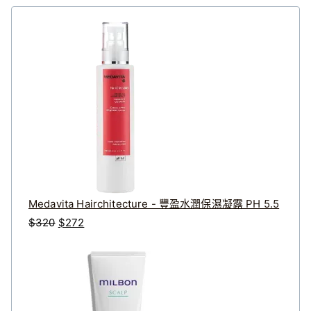
Medavita Hairchitecture - 豐盈水潤保濕凝露 PH 5.5
原
目
$
320
$
272
始
前
價
價
格
格
：
：