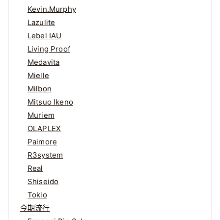
Kevin.Murphy
Lazulite
Lebel IAU
Living Proof
Medavita
Mielle
Milbon
Mitsuo Ikeno
Muriem
OLAPLEX
Paimore
R3system
Real
Shiseido
Tokio
今期流行