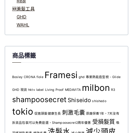
Real
🆕美髮工具
GHD
WAHL
商品標籤
Framesi
Bosley
CRONA
fiole
ghd 專業熱能造型梳 - Glide
milbon
GHD 現貨
hktv
label
Living Proof
MEDAVITA
R3
shampoosecret
Shiseido
shishedo
tokio
刺激毛囊
促進頭髮健康生長
原廠保養1年，7天沒有
受損髮質
拆貨品包裝可以免費退還，Shampoosecret2周年優惠
喚
洗髮水
減少頭皮