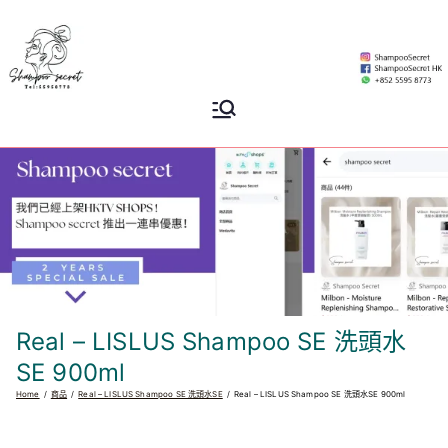
Skip
to
content
Shampoo
香港專業洗頭水專門店
Secret
Real – LISLUS Shampoo SE 洗頭水
SE 900ml
Home
商品
Real – LISLUS Shampoo SE 洗頭水SE
Real – LISLUS Shampoo SE 洗頭水SE 900ml