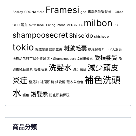
Framesi
Bosley
CRONA
fiole
ghd 專業熱能造型梳 - Glide
milbon
GHD 現貨
hktv
label
Living Proof
MEDAVITA
R3
shampoosecret
Shiseido
shishedo
tokio
刺激毛囊
促進頭髮健康生長
原廠保養1年，7天沒有
受損髮質
拆貨品包裝可以免費退還，Shampoosecret2周年優惠
喚
洗髮水
減少頭皮
羽護凝脂髮素
增強毛囊
減少脫落
補色洗頭
炎症
發尾油
粗硬頭髮
細軟髮
薰衣草紫色
水
護髮素
護色
防止頭髮稀疏
商品分類