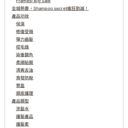
Framesi Big Sale
全城熱賣，Shampoo secret瘋狂勁減！
產品功效
保濕
修復受損
彈力曲髮
控毛燥
染後鎖色
柔順貼服
清爽去油
育發防脫
豐盈
頭皮護理
產品類型
洗髮水
護髮產品
護髮素