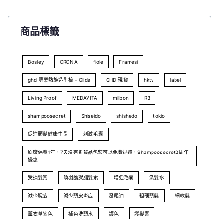
商品標籤
Bosley
CRONA
fiole
Framesi
ghd 專業熱能造型梳 - Glide
GHD 現貨
hktv
label
Living Proof
MEDAVITA
milbon
R3
shampoosecret
Shiseido
shishedo
tokio
促進頭髮健康生長
刺激毛囊
原廠保養1年，7天沒有拆貨品包裝可以免費退還，Shampoosecret2周年
優惠
受損髮質
喚羽護凝脂髮素
增強毛囊
洗髮水
減少脫落
減少頭皮炎症
發尾油
粗硬頭髮
細軟髮
薰衣草紫色
補色洗頭水
護色
護髮素