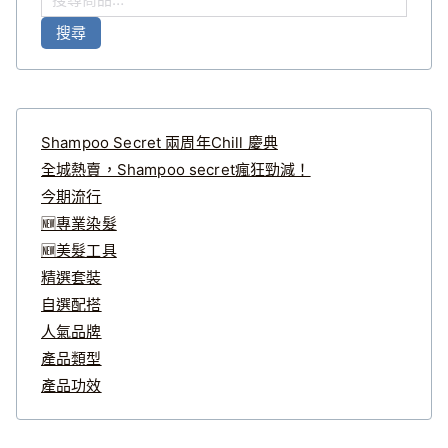
尋
搜尋
關
鍵
字
:
Shampoo Secret 兩周年Chill 慶典
全城熱賣，Shampoo secret瘋狂勁減！
今期流行
🆕專業染髮
🆕美髮工具
精選套裝
自選配搭
人氣品牌
產品類型
產品功效