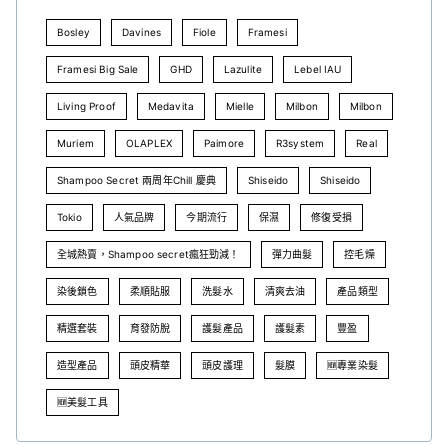
Bosley
Davines
Fiole
Framesi
Framesi Big Sale
GHD
Lazulite
Lebel IAU
Living Proof
Medavita
Mielle
Milbon
Milbon
Muriem
OLAPLEX
Paimore
R3system
Real
Shampoo Secret 兩周年Chill 慶典
Shiseido
Shiseido
Tokio
人氣品牌
今期流行
保濕
修復受損
全城熱賣，Shampoo secret瘋狂勁減！
彈力曲髮
控毛燥
染後鎖色
柔順貼服
洗髮水
清爽去油
產品類型
精選套裝
育發防脫
護髮產品
護髮素
豐盈
造型產品
頭皮精華
頭皮護理
髮膜
🆕專業染髮
🆕美髮工具