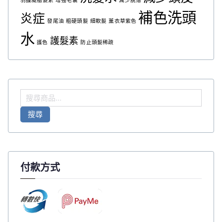
羽護凝脂髮素
增強毛囊
減少脫落
補色洗頭
炎症
發尾油
粗硬頭髮
細軟髮
薰衣草紫色
水
護髮素
護色
防止頭髮稀疏
搜
尋
搜尋
關
鍵
字
:
付款方式