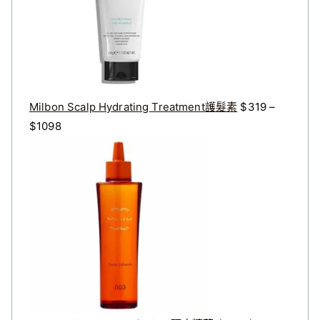
$
$
3
2
2
7
0
2
。
。
Milbon Scalp Hydrating Treatment護髮素
$
319
–
價
$
1098
格
原
目
範
始
前
圍
價
價
：
格
格
$
：
：
3
$
$
1
4
3
9
0
2
到
0
8
$
。
。