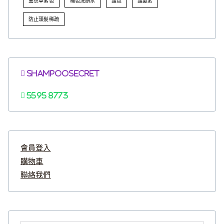
薰衣草紫色
補色洗頭水
護色
護髮素
防止頭髮稀疏
Shampoosecret
5595 8773
會員登入
購物車
聯絡我們