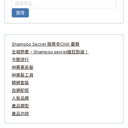
搜
尋
搜尋
關
鍵
字
:
Shampoo Secret 兩周年Chill 慶典
全城熱賣，Shampoo secret瘋狂勁減！
今期流行
🆕專業染髮
🆕美髮工具
精選套裝
自選配搭
人氣品牌
產品類型
產品功效