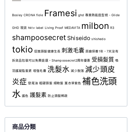
Framesi
Bosley
CRONA
fiole
ghd 專業熱能造型梳 - Glide
milbon
GHD 現貨
hktv
label
Living Proof
MEDAVITA
R3
shampoosecret
Shiseido
shishedo
tokio
刺激毛囊
促進頭髮健康生長
原廠保養1年，7天沒有
受損髮質
拆貨品包裝可以免費退還，Shampoosecret2周年優惠
喚
洗髮水
減少頭皮
羽護凝脂髮素
增強毛囊
減少脫落
補色洗頭
炎症
發尾油
粗硬頭髮
細軟髮
薰衣草紫色
水
護髮素
護色
防止頭髮稀疏
商品分類