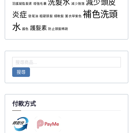
洗髮水
減少頭皮
羽護凝脂髮素
增強毛囊
減少脫落
補色洗頭
炎症
發尾油
粗硬頭髮
細軟髮
薰衣草紫色
水
護髮素
護色
防止頭髮稀疏
搜
尋
搜尋
關
鍵
字
:
付款方式