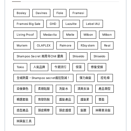
Bosley
Davines
Fiole
Framesi
Framesi Big Sale
GHD
Lazulite
Lebel IAU
Living Proof
Medavita
Mielle
Milbon
Milbon
Muriem
OLAPLEX
Paimore
R3system
Real
Shampoo Secret 兩周年Chill 慶典
Shiseido
Shiseido
Tokio
人氣品牌
今期流行
保濕
修復受損
全城熱賣，Shampoo secret瘋狂勁減！
彈力曲髮
控毛燥
染後鎖色
柔順貼服
洗髮水
清爽去油
產品類型
精選套裝
育發防脫
護髮產品
護髮素
豐盈
造型產品
頭皮精華
頭皮護理
髮膜
🆕專業染髮
🆕美髮工具