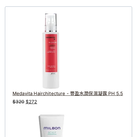
Medavita Hairchitecture - 豐盈水潤保濕凝露 PH 5.5
原
目
$
320
$
272
始
前
價
價
格
格
：
：