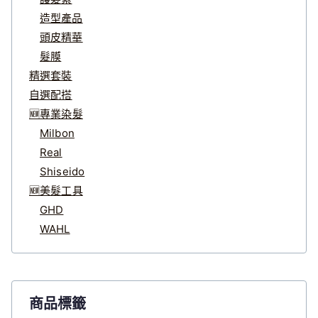
造型產品
頭皮精華
髮膜
精選套裝
自選配搭
🆕專業染髮
Milbon
Real
Shiseido
🆕美髮工具
GHD
WAHL
商品標籤