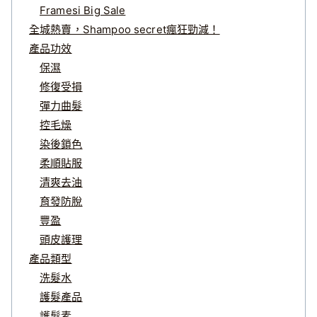
Framesi Big Sale
全城熱賣，Shampoo secret瘋狂勁減！
產品功效
保濕
修復受損
彈力曲髮
控毛燥
染後鎖色
柔順貼服
清爽去油
育發防脫
豐盈
頭皮護理
產品類型
洗髮水
護髮產品
護髮素