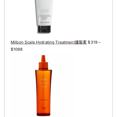
$
$
3
2
2
7
0
2
。
。
Milbon Scalp Hydrating Treatment護髮素
$
319
–
價
$
1098
格
原
目
範
始
前
圍
價
價
：
格
格
$
：
：
3
$
$
1
4
3
9
0
2
到
0
8