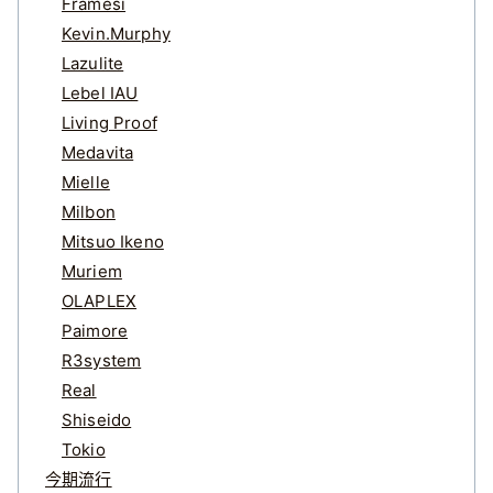
Framesi
Kevin.Murphy
Lazulite
Lebel IAU
Living Proof
Medavita
Mielle
Milbon
Mitsuo Ikeno
Muriem
OLAPLEX
Paimore
R3system
Real
Shiseido
Tokio
今期流行