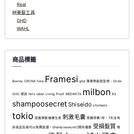
Real
🆕美髮工具
GHD
WAHL
商品標籤
Framesi
Bosley
CRONA
fiole
ghd 專業熱能造型梳 - Glide
milbon
GHD 現貨
hktv
label
Living Proof
MEDAVITA
R3
shampoosecret
Shiseido
shishedo
tokio
刺激毛囊
促進頭髮健康生長
原廠保養1年，7天沒有
受損髮質
拆貨品包裝可以免費退還，Shampoosecret2周年優惠
喚