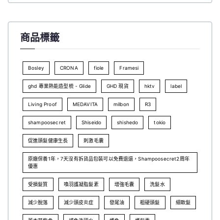
商品標籤
Bosley
CRONA
fiole
Framesi
ghd 專業熱能造型梳 - Glide
GHD 現貨
hktv
label
Living Proof
MEDAVITA
milbon
R3
shampoosecret
Shiseido
shishedo
tokio
促進頭髮健康生長
刺激毛囊
原廠保養1年，7天沒有拆貨品包裝可以免費退還，Shampoosecret2周年
優惠
受損髮質
喚羽護凝脂髮素
增強毛囊
洗髮水
減少脫落
減少頭皮炎症
發尾油
粗硬頭髮
細軟髮