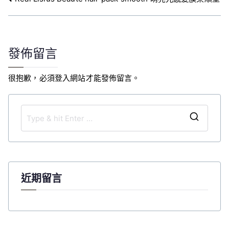
文
章
導
覽
發佈留言
很抱歉，必須
登入
網站才能發佈留言。
S
e
a
r
c
近期留言
h
f
o
r
: