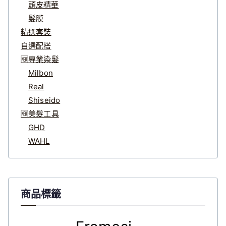
頭皮精華
髮膜
精選套裝
自選配搭
🆕專業染髮
Milbon
Real
Shiseido
🆕美髮工具
GHD
WAHL
商品標籤