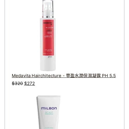
Medavita Hairchitecture - 豐盈水潤保濕凝露 PH 5.5
原
目
$
320
$
272
始
前
價
價
格
格
：
：
$
$