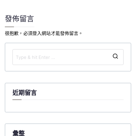
導
覽
發佈留言
很抱歉，必須
登入
網站才能發佈留言。
S
e
a
r
c
近期留言
h
f
o
r
:
彙整