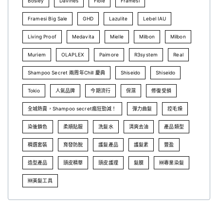
Bosley
Davines
Fiole
Framesi
Framesi Big Sale
GHD
Lazulite
Lebel IAU
Living Proof
Medavita
Mielle
Milbon
Milbon
Muriem
OLAPLEX
Paimore
R3system
Real
Shampoo Secret 兩周年Chill 慶典
Shiseido
Shiseido
Tokio
人氣品牌
今期流行
保濕
修復受損
全城熱賣，Shampoo secret瘋狂勁減！
彈力曲髮
控毛燥
染後鎖色
柔順貼服
洗髮水
清爽去油
產品類型
精選套裝
育發防脫
護髮產品
護髮素
豐盈
造型產品
頭皮精華
頭皮護理
髮膜
🆕專業染髮
🆕美髮工具