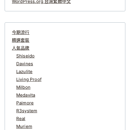
WordPress.org 台灣繁體中文
今期流行
精選套裝
人氣品牌
Shiseido
Davines
Lazulite
Living Proof
Milbon
Medavita
Paimore
R3system
Real
Muriem