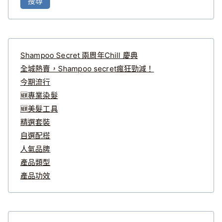
搜尋
關
鍵
字
:
Shampoo Secret 兩周年Chill 慶典
全城熱賣，Shampoo secret瘋狂勁減！
今期流行
🆕專業染髮
🆕美髮工具
精選套裝
自選配搭
人氣品牌
產品類型
產品功效