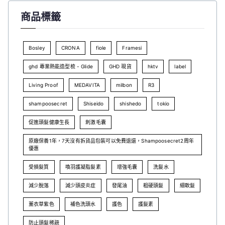
商品標籤
Bosley
CRONA
fiole
Framesi
ghd 專業熱能造型梳 - Glide
GHD 現貨
hktv
label
Living Proof
MEDAVITA
milbon
R3
shampoosecret
Shiseido
shishedo
tokio
促進頭髮健康生長
刺激毛囊
原廠保養1年，7天沒有拆貨品包裝可以免費退還，Shampoosecret2周年
優惠
受損髮質
喚羽護凝脂髮素
增強毛囊
洗髮水
減少脫落
減少頭皮炎症
發尾油
粗硬頭髮
細軟髮
薰衣草紫色
補色洗頭水
護色
護髮素
防止頭髮稀疏