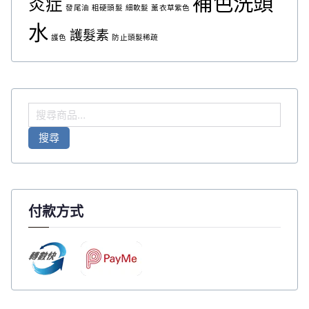
補色洗頭
炎症
發尾油
粗硬頭髮
細軟髮
薰衣草紫色
水
護髮素
護色
防止頭髮稀疏
搜
尋
搜尋
關
鍵
字
:
付款方式