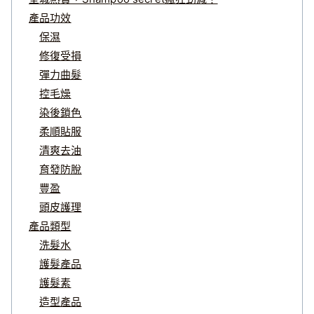
產品功效
保濕
修復受損
彈力曲髮
控毛燥
染後鎖色
柔順貼服
清爽去油
育發防脫
豐盈
頭皮護理
產品類型
洗髮水
護髮產品
護髮素
造型產品