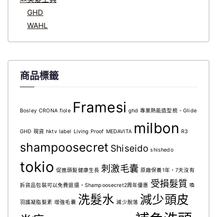
GHD
WAHL
商品標籤
Framesi
Bosley
CRONA
fiole
ghd 專業熱能造型梳 - Glide
milbon
GHD 現貨
hktv
label
Living Proof
MEDAVITA
R3
shampoosecret
Shiseido
shishedo
tokio
刺激毛囊
促進頭髮健康生長
原廠保養1年，7天沒有
受損髮質
拆貨品包裝可以免費退還，Shampoosecret2周年優惠
喚
洗髮水
減少頭皮
羽護凝脂髮素
增強毛囊
減少脫落