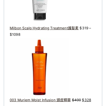
3
2
2
7
0
2
。
。
Milbon Scalp Hydrating Treatment護髮素
$
319
–
價
$
1098
格
原
目
範
始
前
圍
價
價
：
格
格
$
：
：
3
$
$
1
4
3
9
0
2
到
0
8
$
。
。
003 Muriem Moist Infusion 頭皮精華
$
400
$
328
1