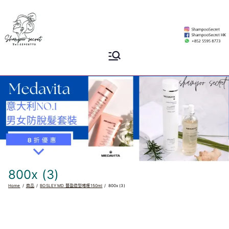
Skip
to
content
Shampoo
香港專業洗頭水專門店
Secret
800x (3)
Home
商品
BOSLEY MD 豐盈造型啫喱150ml
800x (3)