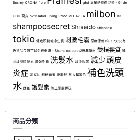
Framesi
Bosley
CRONA
fiole
ghd 專業熱能造型梳 - Glide
milbon
GHD 現貨
hktv
label
Living Proof
MEDAVITA
R3
shampoosecret
Shiseido
shishedo
tokio
刺激毛囊
促進頭髮健康生長
原廠保養1年，7天沒有
受損髮質
拆貨品包裝可以免費退還，Shampoosecret2周年優惠
喚
洗髮水
減少頭皮
羽護凝脂髮素
增強毛囊
減少脫落
補色洗頭
炎症
發尾油
粗硬頭髮
細軟髮
薰衣草紫色
水
護髮素
護色
防止頭髮稀疏
商品分類