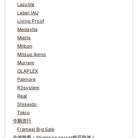
Lazulite
Lebel IAU
Living Proof
Medavita
Mielle
Milbon
Mitsuo Ikeno
Muriem
OLAPLEX
Paimore
R3system
Real
Shiseido
Tokio
今期流行
Framesi Big Sale
全城熱賣，Shampoo secret瘋狂勁減！