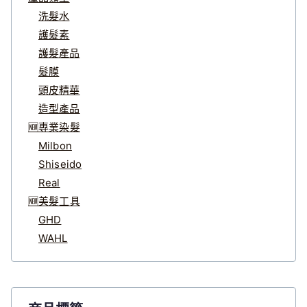
洗髮水
護髮素
護髮產品
髮膜
頭皮精華
造型產品
🆕專業染髮
Milbon
Shiseido
Real
🆕美髮工具
GHD
WAHL