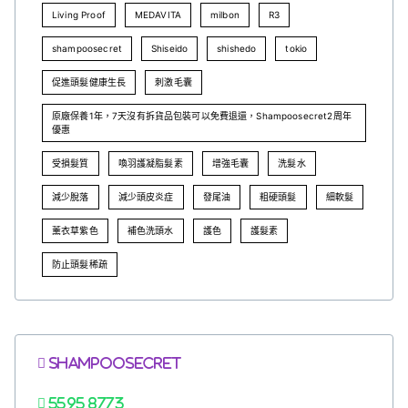
Living Proof
MEDAVITA
milbon
R3
shampoosecret
Shiseido
shishedo
tokio
促進頭髮健康生長
刺激毛囊
原廠保養1年，7天沒有拆貨品包裝可以免費退還，Shampoosecret2周年
優惠
受損髮質
喚羽護凝脂髮素
增強毛囊
洗髮水
減少脫落
減少頭皮炎症
發尾油
粗硬頭髮
細軟髮
薰衣草紫色
補色洗頭水
護色
護髮素
防止頭髮稀疏
Shampoosecret
5595 8773