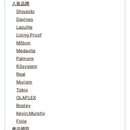
人氣品牌
Shiseido
Davines
Lazulite
Living Proof
Milbon
Medavita
Paimore
R3system
Real
Muriem
Tokio
OLAPLEX
Bosley
Kevin.Murphy
Fiole
產品類型