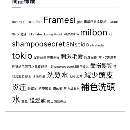
商品標籤
Framesi
Bosley
CRONA
fiole
ghd 專業熱能造型梳 - Glide
milbon
GHD 現貨
hktv
label
Living Proof
MEDAVITA
R3
shampoosecret
Shiseido
shishedo
tokio
刺激毛囊
促進頭髮健康生長
原廠保養1年，7天沒有
受損髮質
拆貨品包裝可以免費退還，Shampoosecret2周年優惠
喚
洗髮水
減少頭皮
羽護凝脂髮素
增強毛囊
減少脫落
補色洗頭
炎症
發尾油
粗硬頭髮
細軟髮
薰衣草紫色
水
護髮素
護色
防止頭髮稀疏