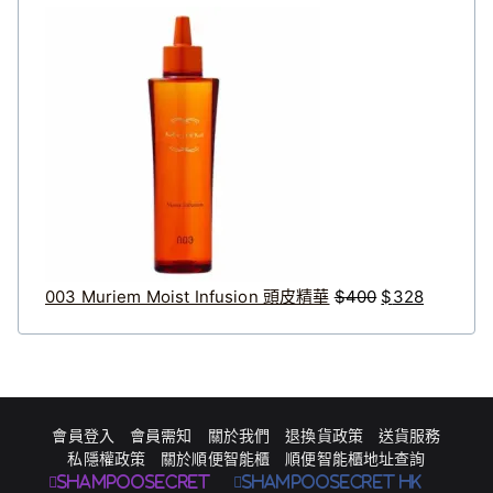
格
原
目
範
始
前
圍
價
價
：
格
格
$
：
：
3
$
$
1
4
3
9
0
2
到
0
8
$
。
。
003 Muriem Moist Infusion 頭皮精華
$
400
$
328
1
0
9
8
會員登入
會員需知
關於我們
退換貨政策
送貨服務
私隱權政策
關於順便智能櫃
順便智能櫃地址查詢
Shampoosecret
ShampooSecret HK