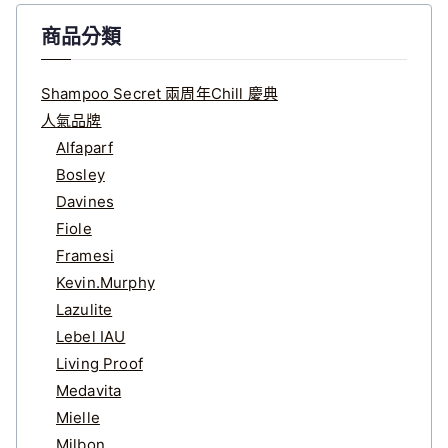
商品分類
Shampoo Secret 兩周年Chill 慶典
人氣品牌
Alfaparf
Bosley
Davines
Fiole
Framesi
Kevin.Murphy
Lazulite
Lebel IAU
Living Proof
Medavita
Mielle
Milbon