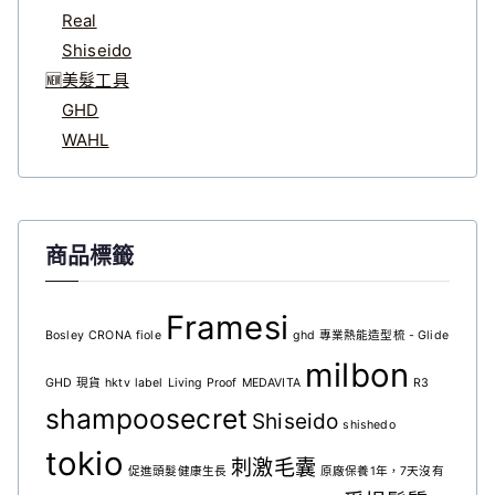
Real
Shiseido
🆕美髮工具
GHD
WAHL
商品標籤
Framesi
Bosley
CRONA
fiole
ghd 專業熱能造型梳 - Glide
milbon
GHD 現貨
hktv
label
Living Proof
MEDAVITA
R3
shampoosecret
Shiseido
shishedo
tokio
刺激毛囊
促進頭髮健康生長
原廠保養1年，7天沒有