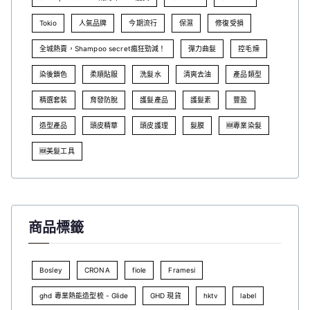
Tokio
人氣品牌
今期流行
保濕
修復受損
全城熱賣，Shampoo secret瘋狂勁減！
彈力曲髮
控毛燥
染後鎖色
柔順貼服
洗髮水
清爽去油
產品類型
精選套裝
育發防脫
護髮產品
護髮素
豐盈
造型產品
頭皮精華
頭皮護理
髮膜
🆕專業染髮
🆕美髮工具
商品標籤
Bosley
CRONA
fiole
Framesi
ghd 專業熱能造型梳 - Glide
GHD 現貨
hktv
label