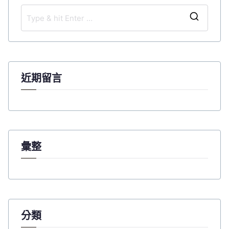
導
覽
S
e
a
r
c
近期留言
h
f
o
r
:
彙整
分類