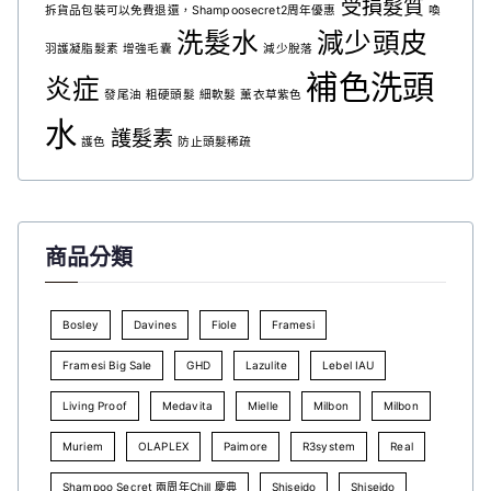
受損髮質
拆貨品包裝可以免費退還，Shampoosecret2周年優惠
喚
洗髮水
減少頭皮
羽護凝脂髮素
增強毛囊
減少脫落
補色洗頭
炎症
發尾油
粗硬頭髮
細軟髮
薰衣草紫色
水
護髮素
護色
防止頭髮稀疏
商品分類
Bosley
Davines
Fiole
Framesi
Framesi Big Sale
GHD
Lazulite
Lebel IAU
Living Proof
Medavita
Mielle
Milbon
Milbon
Muriem
OLAPLEX
Paimore
R3system
Real
Shampoo Secret 兩周年Chill 慶典
Shiseido
Shiseido