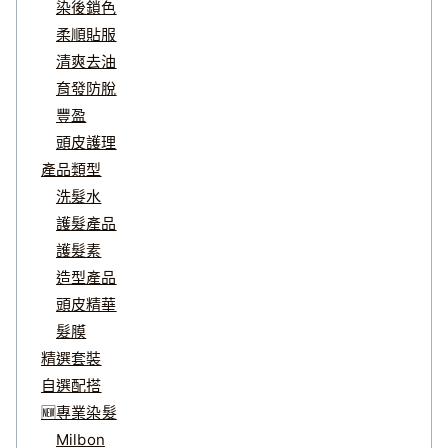
染後鎖色
柔順貼服
清爽去油
育發防脫
豐盈
頭皮護理
產品類型
洗髮水
護髮產品
護髮素
造型產品
頭皮精華
髮膜
精選套裝
自選配搭
🆕專業染髮
Milbon