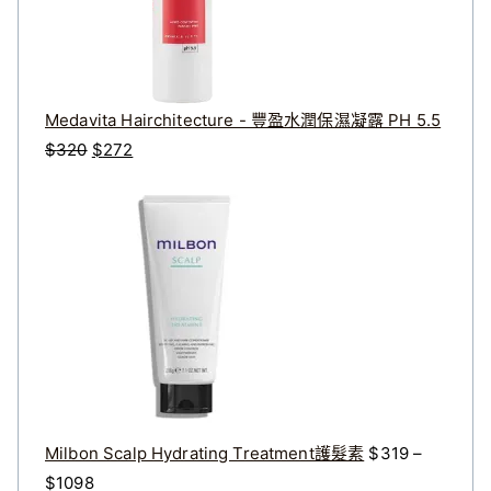
Medavita Hairchitecture - 豐盈水潤保濕凝露 PH 5.5
原
目
$
320
$
272
始
前
價
價
格
格
：
：
$
$
3
2
2
7
0
2
。
。
Milbon Scalp Hydrating Treatment護髮素
$
319
–
價
$
1098