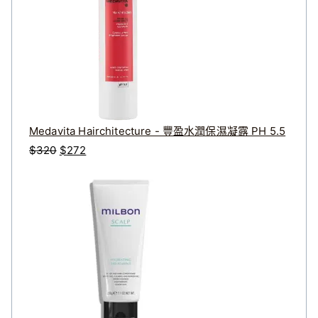
Medavita Hairchitecture - 豐盈水潤保濕凝露 PH 5.5
原
目
$
320
$
272
始
前
價
價
格
格
：
：
$
$
3
2
2
7
0
2