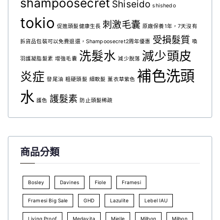
shampoosecret
Shiseido
shishedo
tokio
刺激毛囊
促進頭髮健康生長
原廠保養1年，7天沒有
受損髮質
拆貨品包裝可以免費退還，Shampoosecret2周年優惠
喚
洗髮水
減少頭皮
羽護凝脂髮素
增強毛囊
減少脫落
補色洗頭
炎症
發尾油
粗硬頭髮
細軟髮
薰衣草紫色
水
護髮素
護色
防止頭髮稀疏
商品分類
Bosley
Davines
Fiole
Framesi
Framesi Big Sale
GHD
Lazulite
Lebel IAU
Living Proof
Medavita
Mielle
Milbon
Milbon