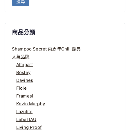
搜尋
關
鍵
字
:
商品分類
Shampoo Secret 兩周年Chill 慶典
人氣品牌
Alfaparf
Bosley
Davines
Fiole
Framesi
Kevin.Murphy
Lazulite
Lebel IAU
Living Proof