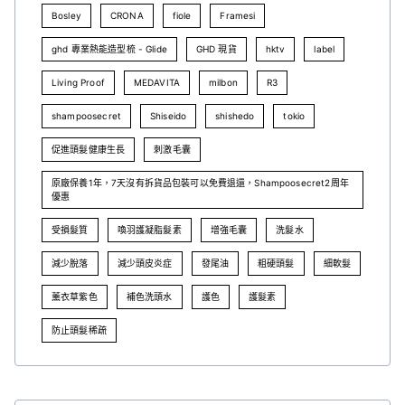
Bosley
CRONA
fiole
Framesi
ghd 專業熱能造型梳 - Glide
GHD 現貨
hktv
label
Living Proof
MEDAVITA
milbon
R3
shampoosecret
Shiseido
shishedo
tokio
促進頭髮健康生長
刺激毛囊
原廠保養1年，7天沒有拆貨品包裝可以免費退還，Shampoosecret2周年
優惠
受損髮質
喚羽護凝脂髮素
增強毛囊
洗髮水
減少脫落
減少頭皮炎症
發尾油
粗硬頭髮
細軟髮
薰衣草紫色
補色洗頭水
護色
護髮素
防止頭髮稀疏