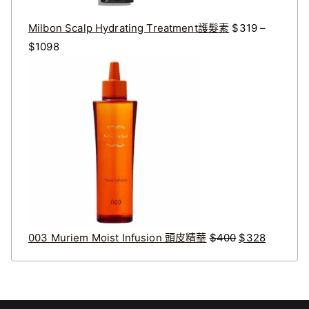
。
。
Milbon Scalp Hydrating Treatment護髮素
$
319
–
價
$
1098
格
原
目
範
始
前
圍
價
價
：
格
格
$
：
：
3
$
$
1
4
3
9
0
2
到
0
8
$
。
。
003 Muriem Moist Infusion 頭皮精華
$
400
$
328
1
0
9
8