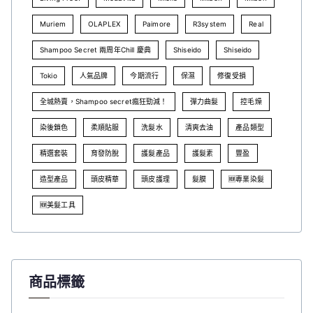
Muriem
OLAPLEX
Paimore
R3system
Real
Shampoo Secret 兩周年Chill 慶典
Shiseido
Shiseido
Tokio
人氣品牌
今期流行
保濕
修復受損
全城熱賣，Shampoo secret瘋狂勁減！
彈力曲髮
控毛燥
染後鎖色
柔順貼服
洗髮水
清爽去油
產品類型
精選套裝
育發防脫
護髮產品
護髮素
豐盈
造型產品
頭皮精華
頭皮護理
髮膜
🆕專業染髮
🆕美髮工具
商品標籤