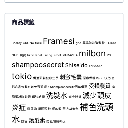
商品標籤
Framesi
Bosley
CRONA
fiole
ghd 專業熱能造型梳 - Glide
milbon
GHD 現貨
hktv
label
Living Proof
MEDAVITA
R3
shampoosecret
Shiseido
shishedo
tokio
刺激毛囊
促進頭髮健康生長
原廠保養1年，7天沒有
受損髮質
拆貨品包裝可以免費退還，Shampoosecret2周年優惠
喚
洗髮水
減少頭皮
羽護凝脂髮素
增強毛囊
減少脫落
補色洗頭
炎症
發尾油
粗硬頭髮
細軟髮
薰衣草紫色
水
護髮素
護色
防止頭髮稀疏