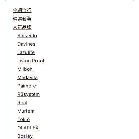
今期流行
精選套裝
人氣品牌
Shiseido
Davines
Lazulite
Living Proof
Milbon
Medavita
Paimore
R3system
Real
Muriem
Tokio
OLAPLEX
Bosley