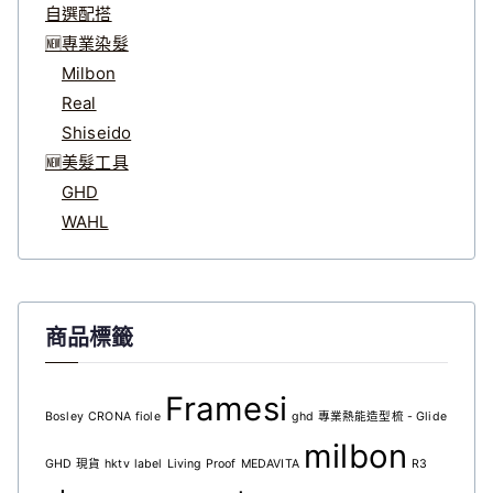
自選配搭
🆕專業染髮
Milbon
Real
Shiseido
🆕美髮工具
GHD
WAHL
商品標籤
Framesi
Bosley
CRONA
fiole
ghd 專業熱能造型梳 - Glide
milbon
GHD 現貨
hktv
label
Living Proof
MEDAVITA
R3