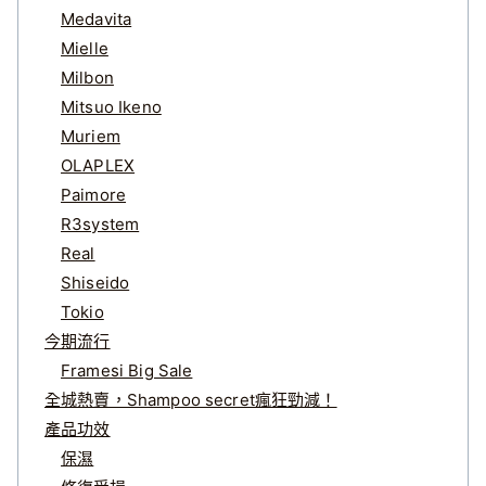
Medavita
Mielle
Milbon
Mitsuo Ikeno
Muriem
OLAPLEX
Paimore
R3system
Real
Shiseido
Tokio
今期流行
Framesi Big Sale
全城熱賣，Shampoo secret瘋狂勁減！
產品功效
保濕