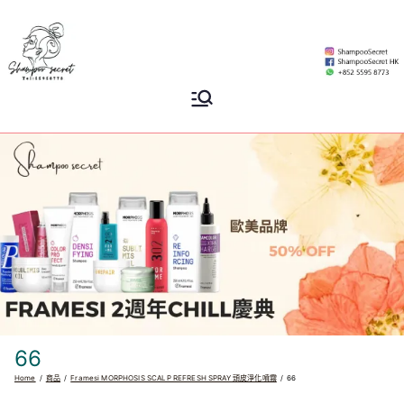
Skip
to
content
Shampoo
香港專業洗頭水專門店
Secret
66
Home
商品
Framesi MORPHOSIS SCALP REFRESH SPRAY 頭皮淨化噴霧
66