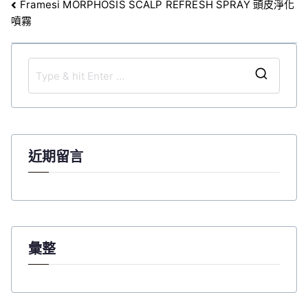
文
Framesi MORPHOSIS SCALP REFRESH SPRAY 頭皮淨化
噴霧
章
導
覽
S
e
a
r
c
近期留言
h
f
o
r
:
彙整