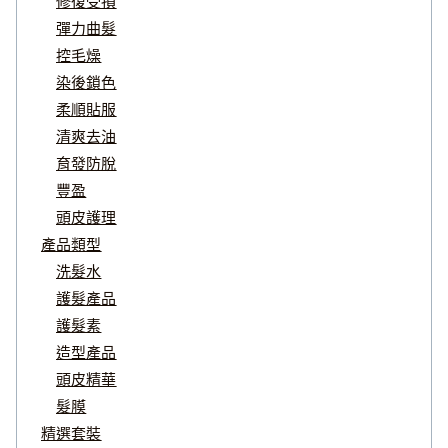
修復受損
彈力曲髮
控毛燥
染後鎖色
柔順貼服
清爽去油
育發防脫
豐盈
頭皮護理
產品類型
洗髮水
護髮產品
護髮素
造型產品
頭皮精華
髮膜
精選套裝