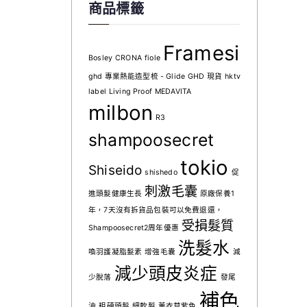
商品標籤
Framesi
Bosley
CRONA
fiole
ghd 專業熱能造型梳 - Glide
GHD 現貨
hktv
label
Living Proof
MEDAVITA
milbon
R3
shampoosecret
tokio
Shiseido
shishedo
促
刺激毛囊
進頭髮健康生長
原廠保養1
年，7天沒有拆貨品包裝可以免費退還，
受損髮質
Shampoosecret2周年優惠
洗髮水
喚羽護凝脂髮素
增強毛囊
減
減少頭皮炎症
少脫落
發尾
補色
油
粗硬頭髮
細軟髮
薰衣草紫色