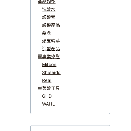
產品類型
洗髮水
護髮素
護髮產品
髮膜
頭皮精華
造型產品
🆕專業染髮
Milbon
Shiseido
Real
🆕美髮工具
GHD
WAHL