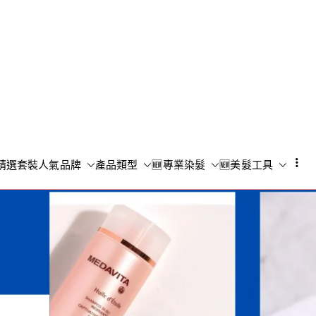
Shampoo S
香港專業洗頭水專門店
精選套裝
人氣品牌
產品類型
🆕專業染髮
🆕美髮工具