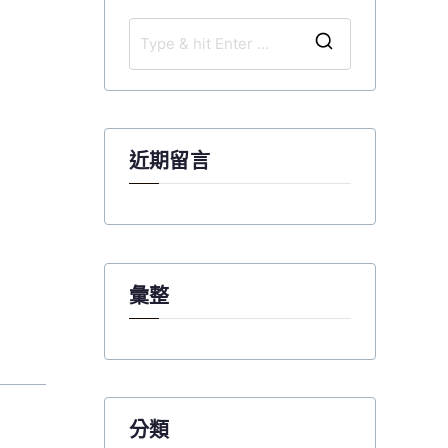
S
e
a
r
c
近期留言
h
f
o
r
:
彙整
分類