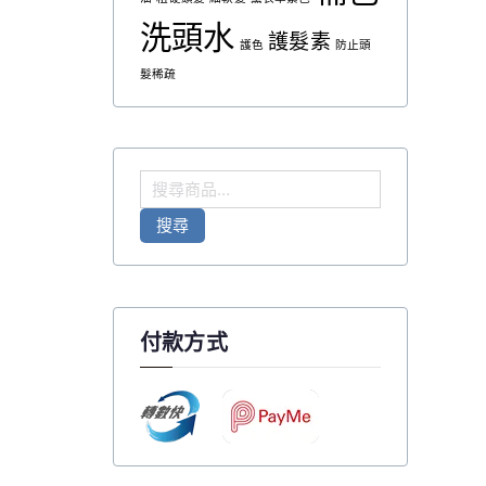
洗頭水
護髮素
護色
防止頭
髮稀疏
搜
尋
搜尋
關
鍵
字
:
付款方式