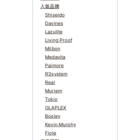
人氣品牌
Shiseido
Davines
Lazulite
Living Proof
Milbon
Medavita
Paimore
R3system
Real
Muriem
Tokio
OLAPLEX
Bosley
Kevin.Murphy
Fiole