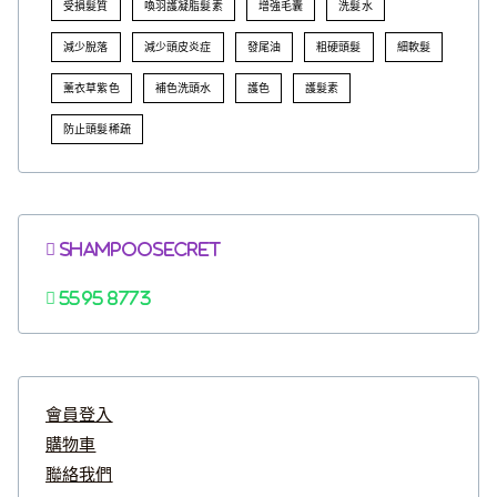
受損髮質
喚羽護凝脂髮素
增強毛囊
洗髮水
減少脫落
減少頭皮炎症
發尾油
粗硬頭髮
細軟髮
薰衣草紫色
補色洗頭水
護色
護髮素
防止頭髮稀疏
Shampoosecret
5595 8773
會員登入
購物車
聯絡我們