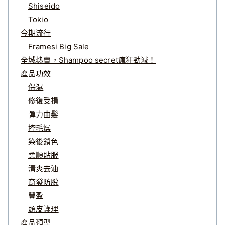
Shiseido
Tokio
今期流行
Framesi Big Sale
全城熱賣，Shampoo secret瘋狂勁減！
產品功效
保濕
修復受損
彈力曲髮
控毛燥
染後鎖色
柔順貼服
清爽去油
育發防脫
豐盈
頭皮護理
產品類型