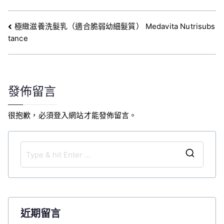
文
極緻滋養洗髮乳（適合脆弱幼細髮質） Medavita Nutrisubs
tance
章
導
覽
發佈留言
很抱歉，必須
登入
網站才能發佈留言。
S
e
a
r
c
近期留言
h