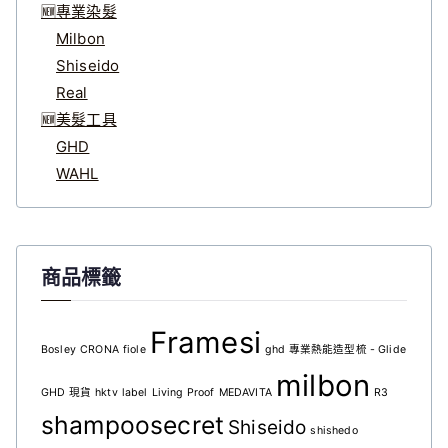
🆕專業染髮
Milbon
Shiseido
Real
🆕美髮工具
GHD
WAHL
商品標籤
Framesi
Bosley
CRONA
fiole
ghd 專業熱能造型梳 - Glide
milbon
GHD 現貨
hktv
label
Living Proof
MEDAVITA
R3
shampoosecret
Shiseido
shishedo