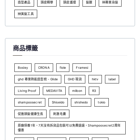
造型產品
頭皮精華
頭皮護理
髮膜
🆕專業染髮
🆕美髮工具
商品標籤
Bosley
CRONA
fiole
Framesi
ghd 專業熱能造型梳 - Glide
GHD 現貨
hktv
label
Living Proof
MEDAVITA
milbon
R3
shampoosecret
Shiseido
shishedo
tokio
促進頭髮健康生長
刺激毛囊
原廠保養1年，7天沒有拆貨品包裝可以免費退還，Shampoosecret2周年
優惠