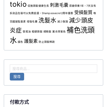
tokio
刺激毛囊
促進頭髮健康生長
原廠保養1年，7天沒有
受損髮質
拆貨品包裝可以免費退還，Shampoosecret2周年優惠
喚
洗髮水
減少頭皮
羽護凝脂髮素
增強毛囊
減少脫落
補色洗頭
炎症
發尾油
粗硬頭髮
細軟髮
薰衣草紫色
水
護髮素
護色
防止頭髮稀疏
搜
尋
搜尋
關
鍵
字
:
付款方式