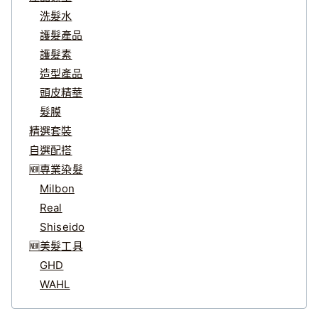
洗髮水
護髮產品
護髮素
造型產品
頭皮精華
髮膜
精選套裝
自選配搭
🆕專業染髮
Milbon
Real
Shiseido
🆕美髮工具
GHD
WAHL