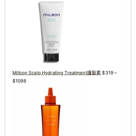
價
價
格
格
：
：
$
$
3
2
2
7
0
2
。
。
Milbon Scalp Hydrating Treatment護髮素
$
319
–
價
$
1098
格
原
目
範
始
前
圍
價
價
：
格
格
$
：
：
3
$
$