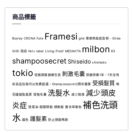
商品標籤
Framesi
Bosley
CRONA
fiole
ghd 專業熱能造型梳 - Glide
milbon
GHD 現貨
hktv
label
Living Proof
MEDAVITA
R3
shampoosecret
Shiseido
shishedo
tokio
刺激毛囊
促進頭髮健康生長
原廠保養1年，7天沒有
受損髮質
拆貨品包裝可以免費退還，Shampoosecret2周年優惠
喚
洗髮水
減少頭皮
羽護凝脂髮素
增強毛囊
減少脫落
補色洗頭
炎症
發尾油
粗硬頭髮
細軟髮
薰衣草紫色
水
護髮素
護色
防止頭髮稀疏