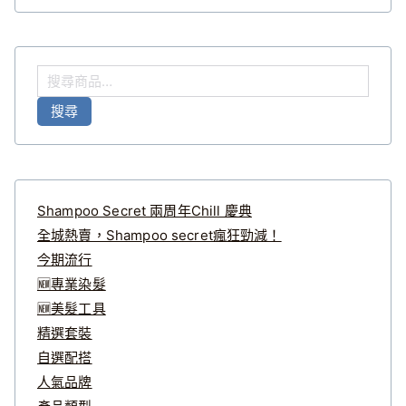
搜
尋
搜尋
關
鍵
字
:
Shampoo Secret 兩周年Chill 慶典
全城熱賣，Shampoo secret瘋狂勁減！
今期流行
🆕專業染髮
🆕美髮工具
精選套裝
自選配搭
人氣品牌