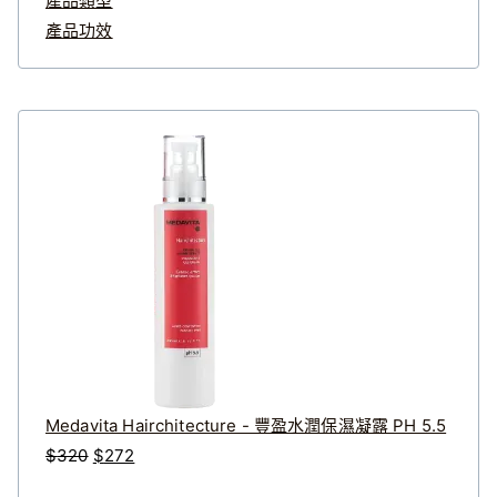
產品類型
產品功效
Medavita Hairchitecture - 豐盈水潤保濕凝露 PH 5.5
原
目
$
320
$
272
始
前