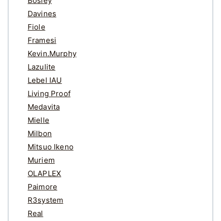
Bosley
Davines
Fiole
Framesi
Kevin.Murphy
Lazulite
Lebel IAU
Living Proof
Medavita
Mielle
Milbon
Mitsuo Ikeno
Muriem
OLAPLEX
Paimore
R3system
Real