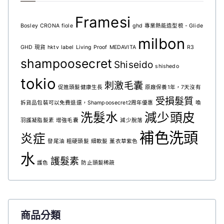
Framesi
Bosley
CRONA
fiole
ghd 專業熱能造型梳 - Glide
milbon
GHD 現貨
hktv
label
Living Proof
MEDAVITA
R3
shampoosecret
Shiseido
shishedo
tokio
刺激毛囊
促進頭髮健康生長
原廠保養1年，7天沒有
受損髮質
拆貨品包裝可以免費退還，Shampoosecret2周年優惠
喚
洗髮水
減少頭皮
羽護凝脂髮素
增強毛囊
減少脫落
補色洗頭
炎症
發尾油
粗硬頭髮
細軟髮
薰衣草紫色
水
護髮素
護色
防止頭髮稀疏
商品分類