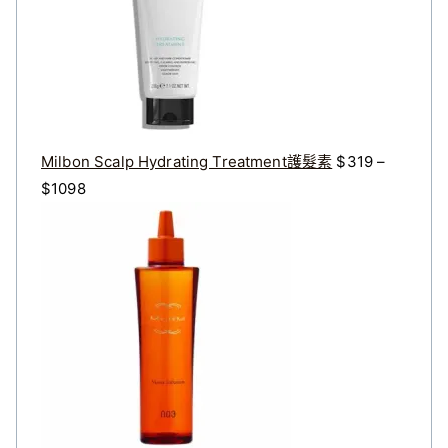
$
$
3
2
2
7
0
2
。
。
Milbon Scalp Hydrating Treatment護髮素
$
319
–
價
$
1098
格
原
目
範
始
前
圍
價
價
：
格
格
$
：
：
3
$
$
1
4
3
9
0
2
到
0
8