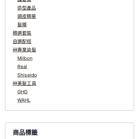
造型產品
頭皮精華
髮膜
精選套裝
自選配搭
🆕專業染髮
Milbon
Real
Shiseido
🆕美髮工具
GHD
WAHL
商品標籤