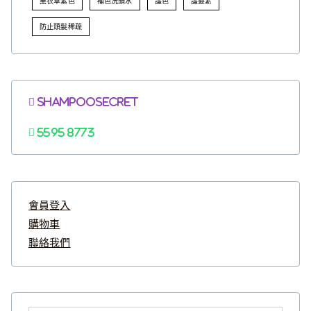
薰衣草紫色
補色洗頭水
護色
護髮素
防止頭髮稀疏
Shampoosecret
5595 8773
會員登入
購物車
聯絡我們