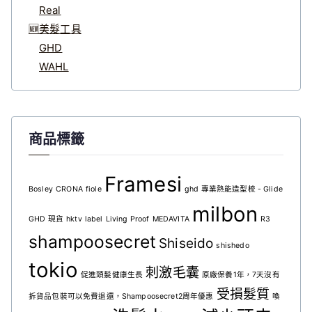
Real
🆕美髮工具
GHD
WAHL
商品標籤
Framesi
Bosley
CRONA
fiole
ghd 專業熱能造型梳 - Glide
milbon
GHD 現貨
hktv
label
Living Proof
MEDAVITA
R3
shampoosecret
Shiseido
shishedo
tokio
刺激毛囊
促進頭髮健康生長
原廠保養1年，7天沒有
受損髮質
拆貨品包裝可以免費退還，Shampoosecret2周年優惠
喚