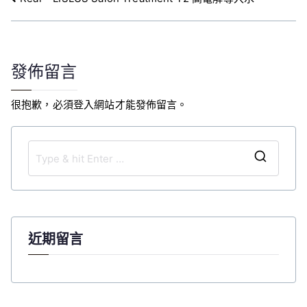
文
章
導
覽
發佈留言
很抱歉，必須
登入
網站才能發佈留言。
S
e
a
r
c
近期留言
h
f
o
r
: