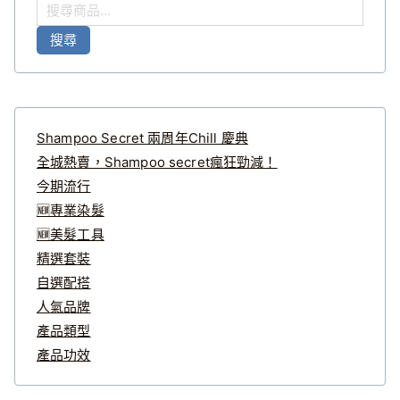
搜
尋
搜尋
關
鍵
字
:
Shampoo Secret 兩周年Chill 慶典
全城熱賣，Shampoo secret瘋狂勁減！
今期流行
🆕專業染髮
🆕美髮工具
精選套裝
自選配搭
人氣品牌
產品類型
產品功效