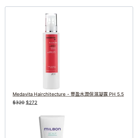
Medavita Hairchitecture - 豐盈水潤保濕凝露 PH 5.5
原
目
$
320
$
272
始
前
價
價
格
格
：
：