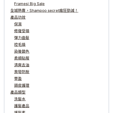
Framesi Big Sale
全城熱賣，Shampoo secret瘋狂勁減！
產品功效
保濕
修復受損
彈力曲髮
控毛燥
染後鎖色
柔順貼服
清爽去油
育發防脫
豐盈
頭皮護理
產品類型
洗髮水
護髮產品
護髮素