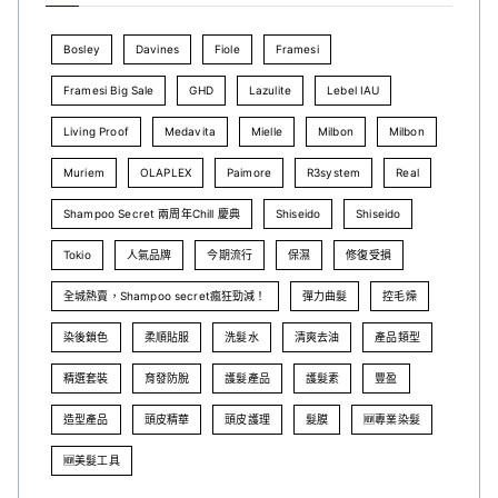
Bosley
Davines
Fiole
Framesi
Framesi Big Sale
GHD
Lazulite
Lebel IAU
Living Proof
Medavita
Mielle
Milbon
Milbon
Muriem
OLAPLEX
Paimore
R3system
Real
Shampoo Secret 兩周年Chill 慶典
Shiseido
Shiseido
Tokio
人氣品牌
今期流行
保濕
修復受損
全城熱賣，Shampoo secret瘋狂勁減！
彈力曲髮
控毛燥
染後鎖色
柔順貼服
洗髮水
清爽去油
產品類型
精選套裝
育發防脫
護髮產品
護髮素
豐盈
造型產品
頭皮精華
頭皮護理
髮膜
🆕專業染髮
🆕美髮工具