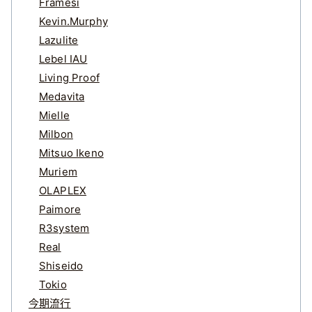
Framesi
Kevin.Murphy
Lazulite
Lebel IAU
Living Proof
Medavita
Mielle
Milbon
Mitsuo Ikeno
Muriem
OLAPLEX
Paimore
R3system
Real
Shiseido
Tokio
今期流行