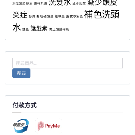
洗髮水
減少頭皮
羽護凝脂髮素
增強毛囊
減少脫落
補色洗頭
炎症
發尾油
粗硬頭髮
細軟髮
薰衣草紫色
水
護髮素
護色
防止頭髮稀疏
搜
尋
搜尋
關
鍵
字
:
付款方式