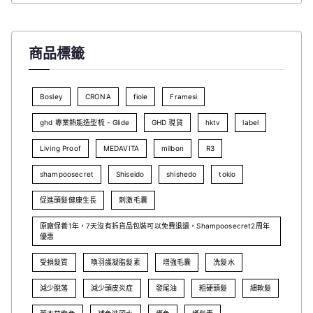
商品標籤
Bosley
CRONA
fiole
Framesi
ghd 專業熱能造型梳 - Glide
GHD 現貨
hktv
label
Living Proof
MEDAVITA
milbon
R3
shampoosecret
Shiseido
shishedo
tokio
促進頭髮健康生長
刺激毛囊
原廠保養1年，7天沒有拆貨品包裝可以免費退還，Shampoosecret2周年
優惠
受損髮質
喚羽護凝脂髮素
增強毛囊
洗髮水
減少脫落
減少頭皮炎症
發尾油
粗硬頭髮
細軟髮