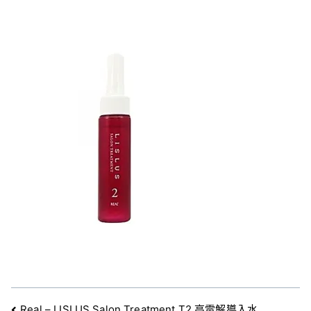
Real – LISLUS Salon Treatment T2 高電解導入水