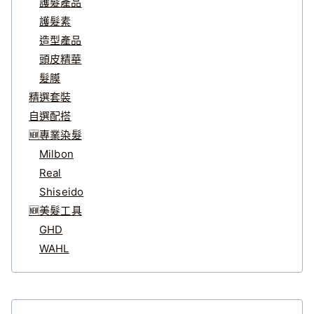
護髮產品
護髮素
造型產品
頭皮精華
髮膜
精選套裝
自選配搭
🆕專業染髮
Milbon
Real
Shiseido
🆕美髮工具
GHD
WAHL