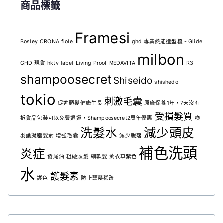
商品標籤
Framesi
Bosley
CRONA
fiole
ghd 專業熱能造型梳 - Glide
milbon
GHD 現貨
hktv
label
Living Proof
MEDAVITA
R3
shampoosecret
Shiseido
shishedo
tokio
刺激毛囊
促進頭髮健康生長
原廠保養1年，7天沒有
受損髮質
拆貨品包裝可以免費退還，Shampoosecret2周年優惠
喚
洗髮水
減少頭皮
羽護凝脂髮素
增強毛囊
減少脫落
補色洗頭
炎症
發尾油
粗硬頭髮
細軟髮
薰衣草紫色
水
護髮素
護色
防止頭髮稀疏