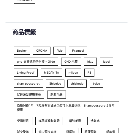
商品標籤
Bosley
CRONA
fiole
Framesi
ghd 專業熱能造型梳 - Glide
GHD 現貨
hktv
label
Living Proof
MEDAVITA
milbon
R3
shampoosecret
Shiseido
shishedo
tokio
促進頭髮健康生長
刺激毛囊
原廠保養1年，7天沒有拆貨品包裝可以免費退還，Shampoosecret2周年
優惠
受損髮質
喚羽護凝脂髮素
增強毛囊
洗髮水
減少脫落
減少頭皮炎症
發尾油
粗硬頭髮
細軟髮