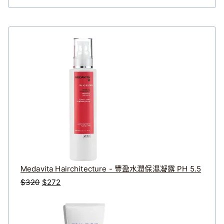
Medavita Hairchitecture - 豐盈水潤保濕凝露 PH 5.5
原
目
$
320
$
272
始
前
價
價
格
格