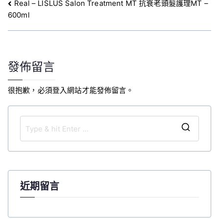
文
Real – LISLUS Salon Treatment MT 抗衰老頭髮護理MT –
600ml
章
導
覽
發佈留言
很抱歉，必須
登入
網站才能發佈留言。
S
e
a
r
c
近期留言
h
f
o