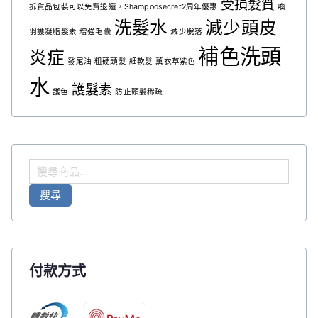
受損髮質
拆貨品包裝可以免費退還，Shampoosecret2周年優惠
喚
洗髮水
減少頭皮
羽護凝脂髮素
增強毛囊
減少脫落
補色洗頭
炎症
發尾油
粗硬頭髮
細軟髮
薰衣草紫色
水
護髮素
護色
防止頭髮稀疏
搜
尋
搜尋
關
鍵
字
:
付款方式