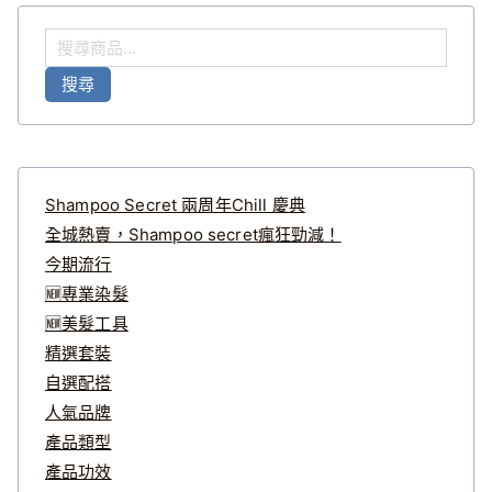
搜
尋
搜尋
關
鍵
字
:
Shampoo Secret 兩周年Chill 慶典
全城熱賣，Shampoo secret瘋狂勁減！
今期流行
🆕專業染髮
🆕美髮工具
精選套裝
自選配搭
人氣品牌
產品類型
產品功效