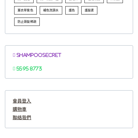
薰衣草紫色
補色洗頭水
護色
護髮素
防止頭髮稀疏
Shampoosecret
5595 8773
會員登入
購物車
聯絡我們