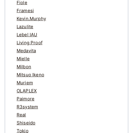
Fiole
Framesi
Kevin.Murphy
Lazulite
Lebel IAU
Living Proof
Medavita
Mielle
Milbon
Mitsuo Ikeno
Muriem
OLAPLEX
Paimore
R3system
Real
Shiseido
Tokio