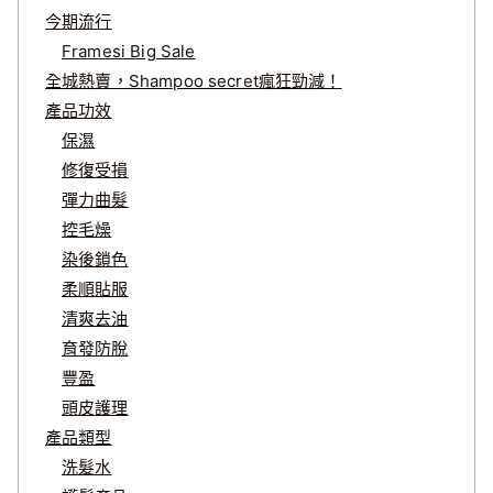
今期流行
Framesi Big Sale
全城熱賣，Shampoo secret瘋狂勁減！
產品功效
保濕
修復受損
彈力曲髮
控毛燥
染後鎖色
柔順貼服
清爽去油
育發防脫
豐盈
頭皮護理
產品類型
洗髮水