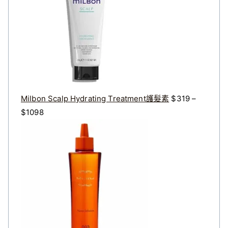
：
：
$
$
3
2
2
7
0
2
。
。
Milbon Scalp Hydrating Treatment護髮素
$
319
–
價
$
1098
格
原
目
範
始
前
圍
價
價
：
格
格
$
：
：
3
$
$
1
4
3
9
0
2