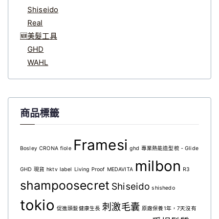
Shiseido
Real
🆕美髮工具
GHD
WAHL
商品標籤
Framesi
Bosley
CRONA
fiole
ghd 專業熱能造型梳 - Glide
milbon
GHD 現貨
hktv
label
Living Proof
MEDAVITA
R3
shampoosecret
Shiseido
shishedo
tokio
刺激毛囊
促進頭髮健康生長
原廠保養1年，7天沒有