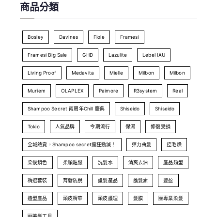
商品分類
Bosley
Davines
Fiole
Framesi
Framesi Big Sale
GHD
Lazulite
Lebel IAU
Living Proof
Medavita
Mielle
Milbon
Milbon
Muriem
OLAPLEX
Paimore
R3system
Real
Shampoo Secret 兩周年Chill 慶典
Shiseido
Shiseido
Tokio
人氣品牌
今期流行
保濕
修復受損
全城熱賣，Shampoo secret瘋狂勁減！
彈力曲髮
控毛燥
染後鎖色
柔順貼服
洗髮水
清爽去油
產品類型
精選套裝
育發防脫
護髮產品
護髮素
豐盈
造型產品
頭皮精華
頭皮護理
髮膜
🆕專業染髮
🆕美髮工具