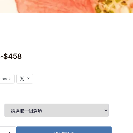
8
$
458
–
：
ebook
X