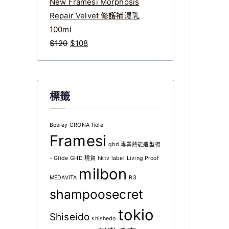
到
有
New Framesi Morphosis
多
$918
Repair Velvet 修護補濕乳
種
100ml
款
原
目
$
120
$
108
式。
始
前
可
在
價
價
產
格
格
品
標籤
：
：
頁
$
$
面
選
1
1
Bosley
CRONA
fiole
擇
Framesi
2
0
ghd 專業熱能造型梳
選
0
8
項
- Glide
GHD 現貨
hktv
label
Living Proof
。
。
milbon
MEDAVITA
R3
shampoosecret
tokio
Shiseido
shishedo