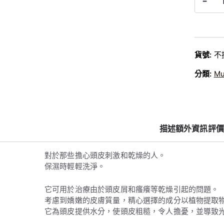
-
$
Muriem
4
Sensitiv
5
Scalp
Shampo
8
敏
貨號:
不
感
頭
分類:
Mu
皮
洗
髮
露
S
描述
額外資訊
評價 
數
量
對於那些擔心頭皮刺激和乾燥的人。
保濕時輕輕洗淨。
它可用於治療由於頭皮屑和瘙癢等乾燥引起的問題。
考慮到嬌嫩的皮膚質量，精心選擇的成分以植物提取
它為頭皮提供水分，使頭皮粗糙，令人擔憂，並導致