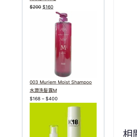
4
原
目
$
200
$
160
1
始
前
0
價
價
格
格
：
：
$
$
2
1
0
6
0
0
。
。
003 Muriem Moist Shampoo
水潤洗髮露M
價
$
168
–
$
400
格
範
圍
相
：