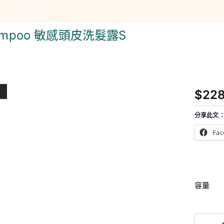
p Shampoo 敏感頭皮洗髮露S
$
22
價
格
分享此文
範
Fac
圍
：
$
2
容量
2
8
到
003