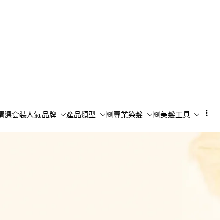
Shampoo S
香港專業洗頭水專門店
精選套裝
人氣品牌
產品類型
🆕專業染髮
🆕美髮工具