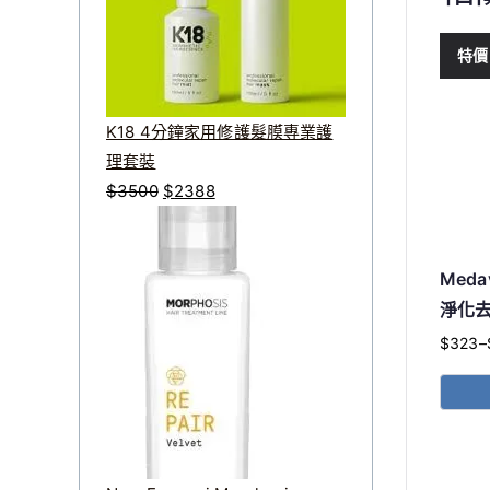
$
1
特價
6
8
到
K18 4分鐘家用修護髮膜專業護
$
理套裝
4
原
目
$
3500
$
2388
0
始
前
0
價
價
格
格
Medav
：
：
淨化去
$
$
$
323
–
價
3
2
格
5
3
範
此
0
8
圍：
產
0
8
$323
品
。
。