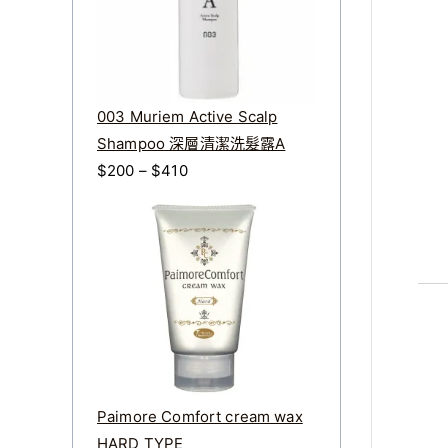
003 Muriem Active Scalp
Shampoo 深層清潔洗髮露A
價
$
200
–
$
410
格
範
圍
：
$
2
0
0
到
Paimore Comfort cream wax
$
HARD TYPE