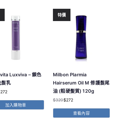
價
特價
vita Luxviva – 鎖色
Milbon Plarmia
洗髮乳
Hairserum Oil M 修護髮尾
油 (粗硬髪質) 120g
$
272
$
320
$
272
原
目
加入購物車
始
前
查看內容
價
價
。
。
格：
格：