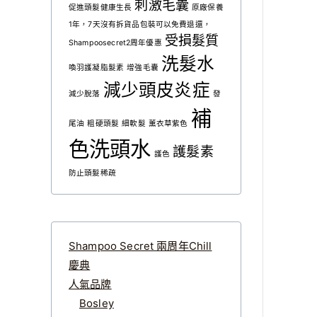
刺激毛囊
促進頭髮健康生長
原廠保養
1年，7天沒有拆貨品包裝可以免費退還，
受損髮質
Shampoosecret2周年優惠
洗髮水
喚羽護凝脂髮素
增強毛囊
減少頭皮炎症
減少脫落
發
補
尾油
粗硬頭髮
細軟髮
薰衣草紫色
色洗頭水
護髮素
護色
防止頭髮稀疏
Shampoo Secret 兩周年Chill
慶典
人氣品牌
Bosley