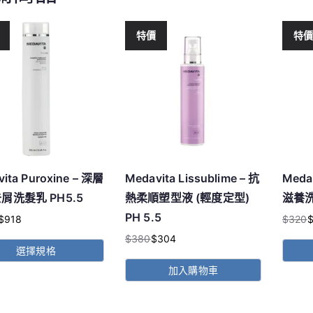
特價
特
ita Puroxine – 深層
Medavita Lissublime – 抗
Meda
屑洗髮乳 PH5.5
熱柔順塑型液 (輕度定型)
滋養
PH 5.5
$
918
$
320
原
目
$
380
$
304
始
前
原
目
選擇規格
價
價
始
前
加入購物車
格：
格：
價
價
$320
$272
格：
格：