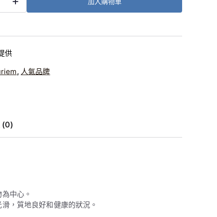
+
加入購物車
e
o
提供
riem
,
人氣品牌
(0)
物為中心。
光滑，質地良好和健康的狀況。