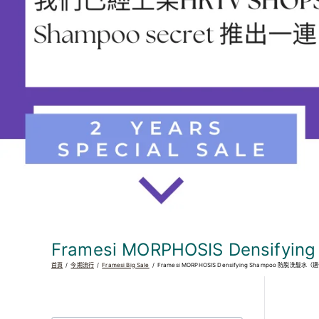
Framesi MORPHOSIS Densi
首頁
今期流行
Framesi Big Sale
Framesi MORPHOSIS Densifying Shampoo 防脱洗髮