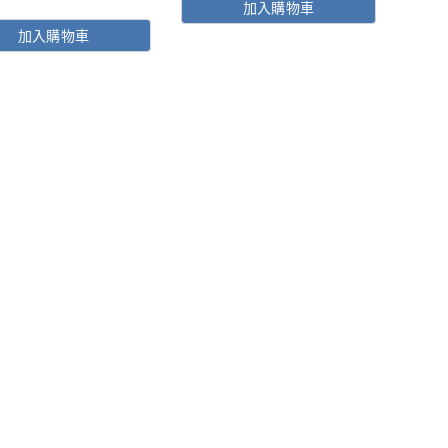
加入購物車
價
價
加入購物車
格：
格：
$280。
$196。
。