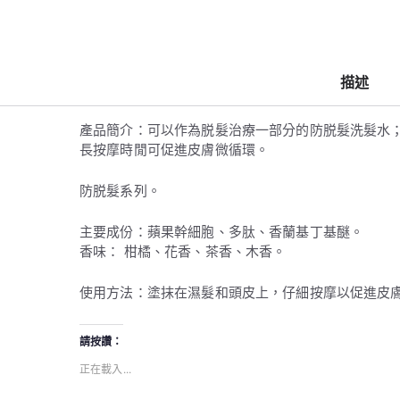
描述
產品簡介：可以作為脱髮治療一部分的防脱髮洗髮水
長按摩時閒可促進皮膚微循環。
防脱髮系列。
主要成份：蘋果幹細胞、多肽、香蘭基丁基醚。
香味： 柑橘、花香、茶香、木香。
使用方法：塗抹在濕髮和頭皮上，仔細按摩以促進皮
請按讚：
正在載入...