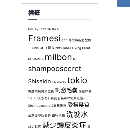
格
格
範
此
標籤
：
：
圍：
產
$
$
$200
品
到
有
2
2
Bosley
CRONA
fiole
多
Framesi
$480
5
1
ghd 專業熱能造型梳
種
2
4
款
- Glide
GHD 現貨
hktv
label
Living Proof
。
。
式。
milbon
MEDAVITA
R3
可
shampoosecret
在
產
tokio
品
Shiseido
shishedo
頁
刺激毛囊
促進頭髮健康生長
原廠保養
面
1年，7天沒有拆貨品包裝可以免費退還，
選
受損髮質
擇
Shampoosecret2周年優惠
選
洗髮水
喚羽護凝脂髮素
增強毛囊
項
減少頭皮炎症
減少脫落
發