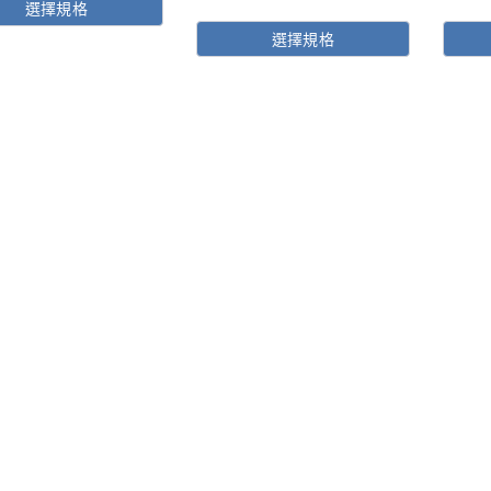
價
原
目
選擇規格
格
始
前
選擇規格
範
價
價
此
圍：
格：
格：
產
$216
$150
$92。
品
到
有
多
$504
種
款
式。
可
在
產
品
頁
面
選
擇
選
項