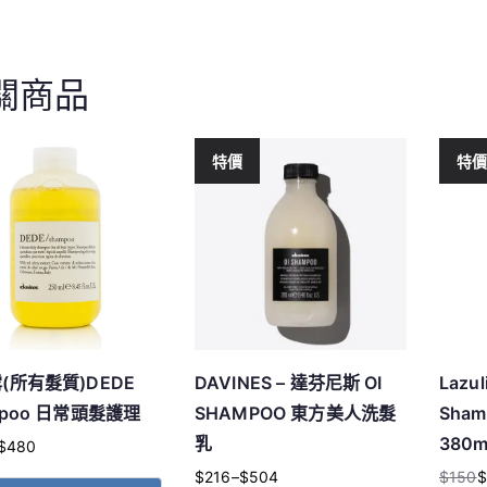
關商品
特價
特
(所有髮質)DEDE
DAVINES – 達芬尼斯 OI
Lazul
mpoo 日常頭髮護理
SHAMPOO 東方美人洗髮
Sha
乳
380m
$
480
$
216
–
$
504
$
150
$