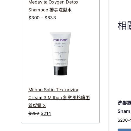
0
0
Medavita Oxygen Detox
。
。
Shampoo 排毒洗髮水
價
$
300
–
$
833
相
格
範
圍
：
$
3
0
0
到
Milbon Satin Texturizing
$
Cream 3 Milbon 創意風格緞面
洗髮露
8
質感霜 3
Sha
3
原
目
$
252
$
214
3
$
200
–
始
前
價
價
價
格