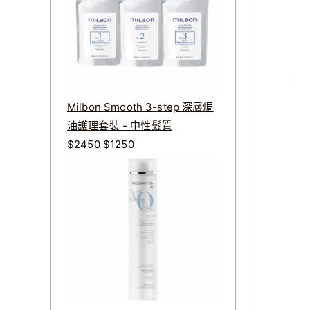
：
：
$
$
1
1
2
0
0
2
。
。
Milbon Smooth 3-step 深層焗
油護理套裝 - 中性髮質
原
目
$
2450
$
1250
始
前
價
價
格
格
：
：
$
$
2
1
4
2
5
5