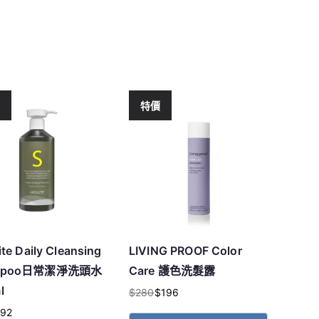
價
特價
ite Daily Cleansing
LIVING PROOF Color
mpoo日常潔淨洗頭水
Care 護色洗髮露
l
$
280
$
196
原
目
92
始
前