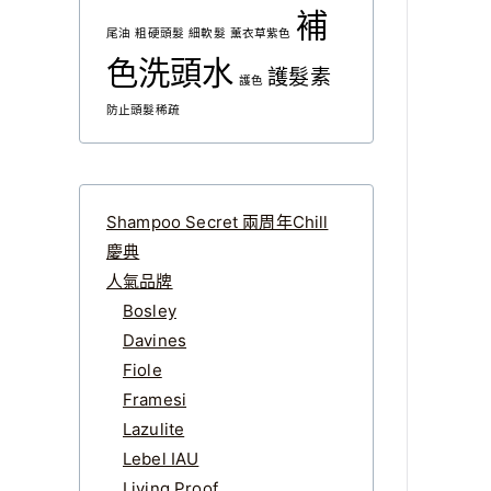
補
尾油
粗硬頭髮
細軟髮
薰衣草紫色
色洗頭水
護髮素
護色
防止頭髮稀疏
Shampoo Secret 兩周年Chill
慶典
人氣品牌
Bosley
Davines
Fiole
Framesi
Lazulite
Lebel IAU
Living Proof