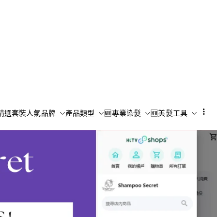
Shampoo S
香港專業洗頭水專門店
精選套裝
人氣品牌
產品類型
🆕專業染髮
🆕美髮工具