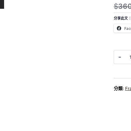
$
36
原
目
始
前
分享此文
價
價
Fac
格
格
：
：
$
$
Framesi
3
3
-
MORPH
6
2
Densify
0
4
Shampo
。
。
防
脱
分類:
Fr
洗
髮
水
（適
合
敏
感