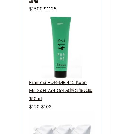
護理
原
目
$
1500
$
1125
始
前
價
價
格
格
：
：
$
$
1
1
5
1
0
2
0
5
Framesi FOR-ME 412 Keep
。
。
Me 24H Wet Gel 極緻水潤啫喱
150ml
原
目
$
120
$
102
始
前
價
價
格
格