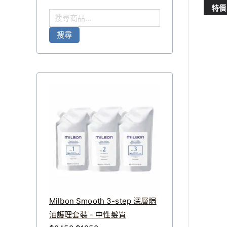
特價
搜
尋
搜尋
關
鍵
字
:
Milbon Smooth 3-step 深層焗
油護理套裝 - 中性髮質