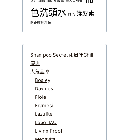
尾油
粗硬頭髮
細軟髮
薰衣草紫色
色洗頭水
護髮素
護色
防止頭髮稀疏
Shampoo Secret 兩周年Chill
慶典
人氣品牌
Bosley
Davines
Fiole
Framesi
Lazulite
Lebel IAU
Living Proof
Medavita