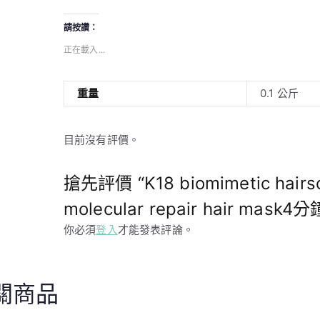
請按讚：
正在載入...
重量
0.1 公斤
目前沒有評價。
搶先評價 “K18 biomimetic hairsc
molecular repair hair mas
你必須
登入
才能發表評論。
關商品