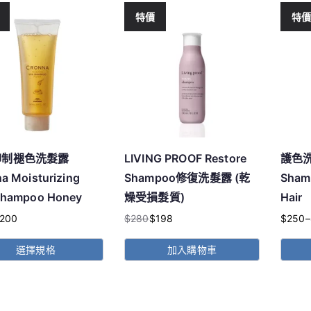
特價
特
抑制褪色洗髮露
LIVING PROOF Restore
護色洗
a Moisturizing
Shampoo修復洗髮露 (乾
Shamp
Shampoo Honey
燥受損髮質)
Hair
200
$
280
$
198
$
250
–
原
目
價
始
前
格
選擇規格
加入購物車
價
價
範
此
格：
格：
圍：
產
。
。
$280。
$198。
$250
品