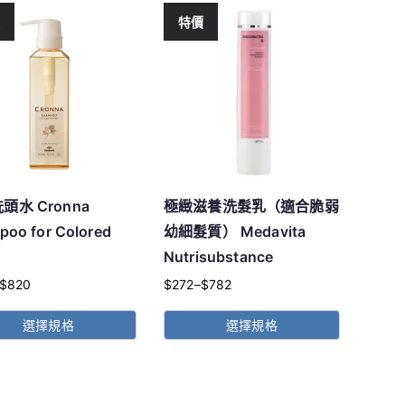
價
特價
頭水 Cronna
極緻滋養洗髮乳（適合脆弱
oo for Colored
幼細髮質） Medavita
Nutrisubstance
$
820
$
272
–
$
782
價
格
選擇規格
選擇規格
範
此
圍：
產
$272
品