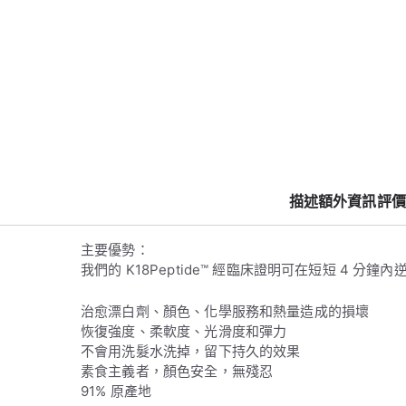
修
護
髮
膜
50ml
數
量
描述
額外資訊
評價 
主要優勢：
我們的 K18Peptide™ 經臨床證明可在短短 4 分鐘
治愈漂白劑、顏色、化學服務和熱量造成的損壞
恢復強度、柔軟度、光滑度和彈力
不會用洗髮水洗掉，留下持久的效果
素食主義者，顏色安全，無殘忍
91% 原產地