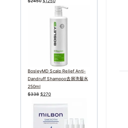
原
目
$
2450
$
1250
始
前
價
價
格
格
：
：
$
$
2
1
4
2
5
5
0
0
BosleyMD Scalp Relief Anti-
。
。
Dandruff Shampoo去屑洗髮水
250ml
原
目
$
338
$
270
始
前
價
價
格
格
：
：