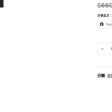
$
66
原
目
始
前
分享此文
價
價
Fac
格
格
：
：
$
$
K18
6
5
-
biomime
6
5
hairsci
0
0
leave-
。
。
in
molecul
分類:
洗
repair
hair
mask4
分
鐘
家
用