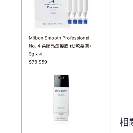
$
$
3
2
3
7
8
0
。
。
Milbon Smooth Professional
No. 4 柔順亮澤髮膜 (幼軟髮質)
9g x 4
原
目
$
78
$
59
始
前
價
價
格
格
：
：
$
$
7
5
8
9
相
。
。