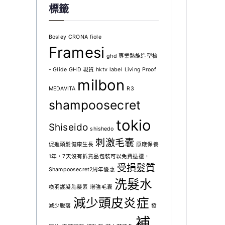
有
標籤
：
多
$
種
款
2
Bosley
CRONA
fiole
式。
Framesi
5
可
ghd 專業熱能造型梳
5
在
- Glide
GHD 現貨
hktv
label
Living Proof
到
產
milbon
MEDAVITA
R3
品
$
頁
shampoosecret
1
面
0
tokio
選
Shiseido
shishedo
3
擇
刺激毛囊
選
4
促進頭髮健康生長
原廠保養
項
1年，7天沒有拆貨品包裝可以免費退還，
受損髮質
Shampoosecret2周年優惠
洗髮水
喚羽護凝脂髮素
增強毛囊
減少頭皮炎症
減少脫落
發
補