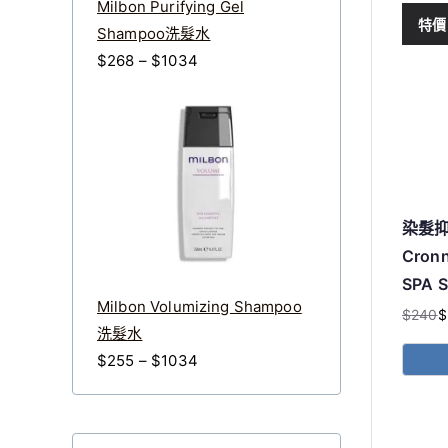
Milbon Purifying Gel
特價
Shampoo洗髮水
價
$
268
–
$
1034
格
範
圍
：
$
2
染髮
6
Cronn
8
SPA 
到
Milbon Volumizing Shampoo
$
240
$
原
目
$
洗髮水
始
前
1
價
$
255
–
$
1034
價
價
0
此
格
格：
格：
產
3
範
$240
$200
品
4
圍