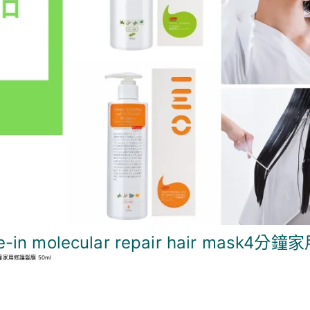
eave-in molecular repair hair mask
ask4分鐘家用修護髮膜 50ml