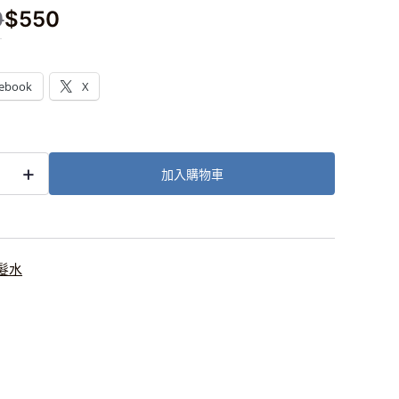
0
$
550
：
ebook
X
+
加入購物車
tic
ence
ar
髮水