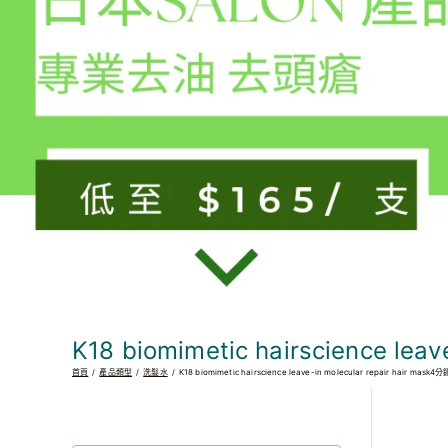
K18 biomimetic hairscience l
首頁
產品類型
洗髮水
K18 biomimetic hairscience leave-in molecular repair hair m