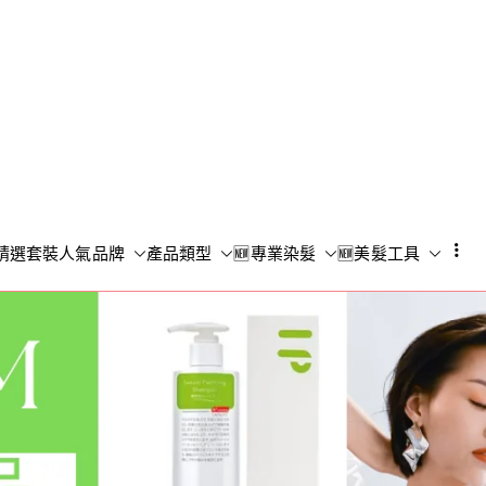
Shampoo S
香港專業洗頭水專門店
精選套裝
人氣品牌
產品類型
🆕專業染髮
🆕美髮工具