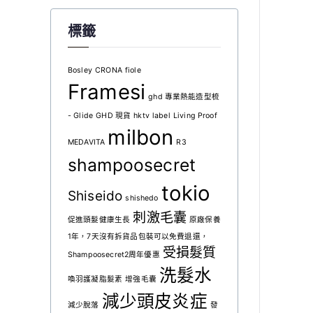
格
格
標籤
：
：
$
$
1
1
Bosley
CRONA
fiole
Framesi
2
1
ghd 專業熱能造型梳
0
9
- Glide
GHD 現貨
hktv
label
Living Proof
。
。
milbon
MEDAVITA
R3
shampoosecret
tokio
Shiseido
shishedo
刺激毛囊
促進頭髮健康生長
原廠保養
1年，7天沒有拆貨品包裝可以免費退還，
受損髮質
Shampoosecret2周年優惠
洗髮水
喚羽護凝脂髮素
增強毛囊
減少頭皮炎症
減少脫落
發