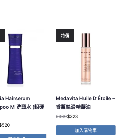
價
特價
ia Hairserum
Medavita Huile D’Étoile –
mpoo M 洗頭水 (粗硬
香薰絲滑精華油
$
380
$
323
原
目
$
520
始
前
加入購物車
價
價