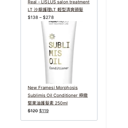
。
。
Real - LISLUS salon treatment
格：
格：
LT 沙龍護理LT 輕型清爽頭髮
$320
$272
價
$
138
–
$
278
格
範
圍
：
$
1
3
8
到
New Framesi Morphosis
$
Sublimis Oil Conditioner 極緻
2
堅果油護髮素 250ml
7
原
目
$
120
$
119
8
始
前
價
價