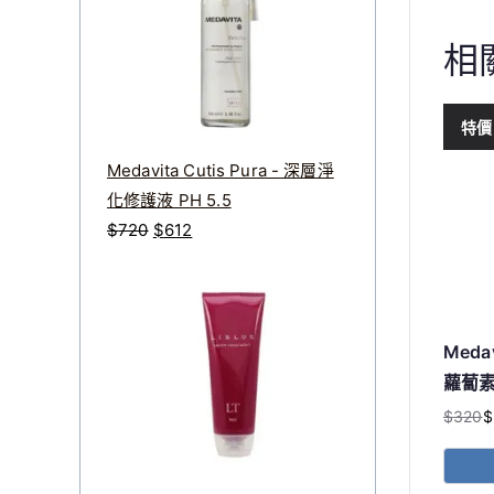
：
：
$
$
相
3
2
3
7
特價
8
0
。
。
Medavita Cutis Pura - 深層淨
化修護液 PH 5.5
原
目
$
720
$
612
始
前
價
價
格
格
：
：
Medav
$
$
蘿蔔
7
6
$
320
$
原
目
2
1
始
前
0
2
價
價