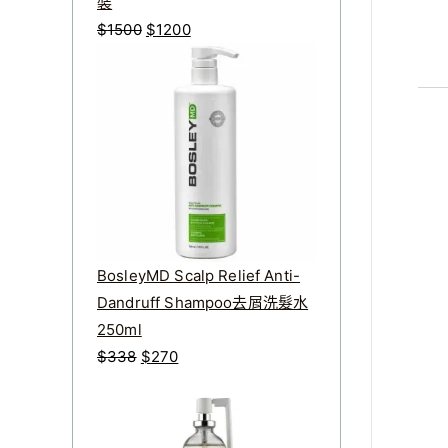
裝
原
目
$
1500
$
1200
始
前
價
價
格
格
：
：
$
$
1
1
5
2
0
0
0
0
BosleyMD Scalp Relief Anti-
。
。
Dandruff Shampoo去屑洗髮水
250ml
原
目
$
338
$
270
始
前
價
價
格
格