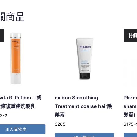
關商品
特
ita ß-Refiber – 胡
milbon Smoothing
Plarm
素修復重建洗髮乳
Treatment coarse hair護
sha
髮素
髪質)
272
$
285
$
175
–
價
加入購物車
格