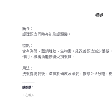
250g
數
描述
量
簡介：
護理頭皮同時亦能修護頭髮。
特點：
含有海藻、藍銅胜肽、生物素，能改善頭皮減少落髮
作用，橄欖油能修復受損髮質。
用法：
洗髮露洗髮後，塗抹於頭皮及頭髮，按摩2~5分鐘，
請按讚：
正在載入...