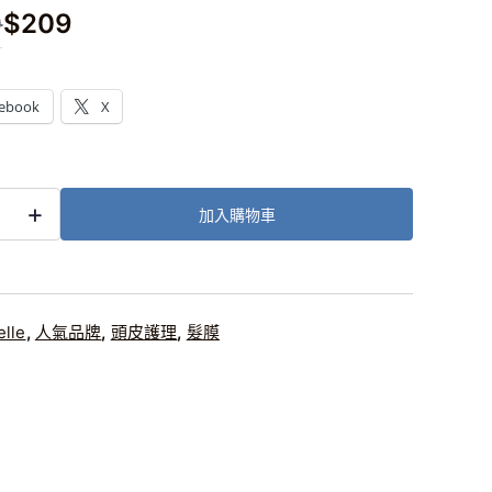
0
$
209
：
ebook
X
+
加入購物車
d
ng
elle
,
人氣品牌
,
頭皮護理
,
髮膜