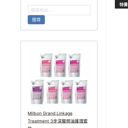
特價
搜
尋
搜尋
關
鍵
字
:
Milbon Grand Linkage
Treatment 3步深層焗油護理套