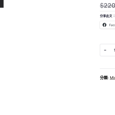
$
22
原
目
始
前
分享此文
價
價
Fac
格
格
：
：
$
$
Mielle
2
2
-
Seawee
2
0
Scalp
0
9
Cleansi
。
。
Mask
海
分類:
Mi
藻
頭
皮
抗
敏
髮
膜