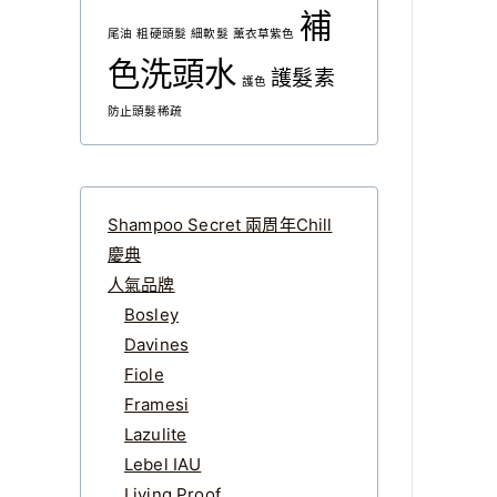
補
尾油
粗硬頭髮
細軟髮
薰衣草紫色
色洗頭水
護髮素
護色
防止頭髮稀疏
Shampoo Secret 兩周年Chill
慶典
人氣品牌
Bosley
Davines
Fiole
Framesi
Lazulite
Lebel IAU
Living Proof