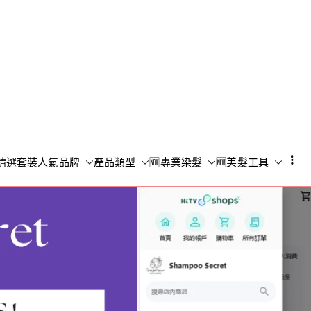
Shampoo S
香港專業洗頭水專門店
精選套裝
人氣品牌
產品類型
🆕專業染髮
🆕美髮工具