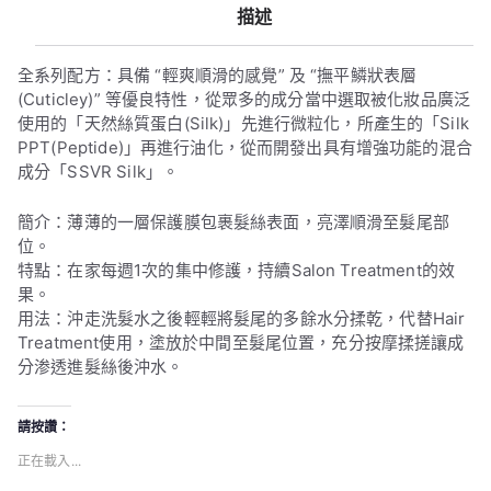
描述
全系列配方：具備 “輕爽順滑的感覺” 及 “撫平鱗狀表層
(Cuticley)” 等優良特性，從眾多的成分當中選取被化妝品廣泛
使用的「天然絲質蛋白(Silk)」先進行微粒化，所產生的「Silk
PPT(Peptide)」再進行油化，從而開發出具有增強功能的混合
成分「SSVR Silk」。
簡介：薄薄的一層保護膜包裹髮絲表面，亮澤順滑至髮尾部
位。
特點：在家每週1次的集中修護，持續Salon Treatment的效
果。
用法：沖走洗髮水之後輕輕將髮尾的多餘水分揉乾，代替Hair
Treatment使用，塗放於中間至髮尾位置，充分按摩揉搓讓成
分渗透進髮絲後沖水。
請按讚：
正在載入...