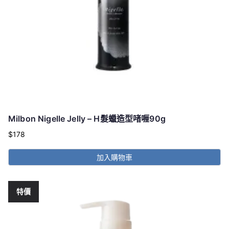
品
頁
面
選
擇
選
項
Milbon Nigelle Jelly – H髮蠟造型啫喱90g
$
178
加入購物車
特價