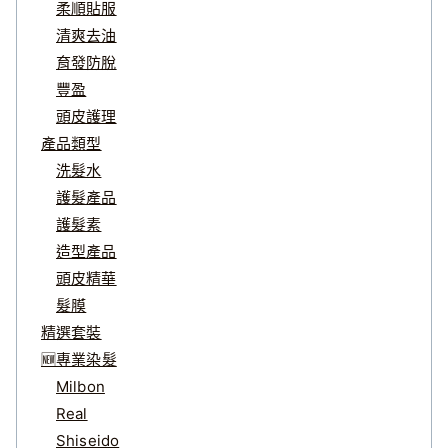
柔順貼服
清爽去油
育發防脫
豐盈
頭皮護理
產品類型
洗髮水
護髮產品
護髮素
造型產品
頭皮精華
髮膜
精選套裝
🆕專業染髮
Milbon
Real
Shiseido