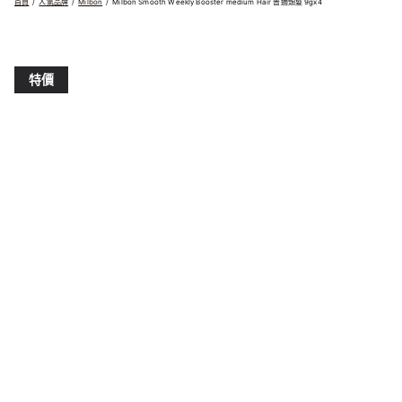
首頁
人氣品牌
Milbon
Milbon Smooth Weekly Booster medium Hair 普通頭髮 9gx4
特價