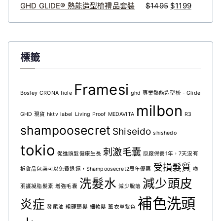
5
9
GHD GLIDE® 熱能造型梳禮品套裝
$
1495
$
1199
。
。
標籤
Framesi
Bosley
CRONA
fiole
ghd 專業熱能造型梳 - Glide
milbon
GHD 現貨
hktv
label
Living Proof
MEDAVITA
R3
shampoosecret
Shiseido
shishedo
tokio
刺激毛囊
促進頭髮健康生長
原廠保養1年，7天沒有
受損髮質
拆貨品包裝可以免費退還，Shampoosecret2周年優惠
喚
洗髮水
減少頭皮
羽護凝脂髮素
增強毛囊
減少脫落
補色洗頭
炎症
發尾油
粗硬頭髮
細軟髮
薰衣草紫色