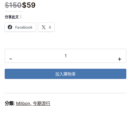
$
150
$
59
原
目
始
前
分享此文：
價
價
Facebook
X
格
格
：
：
$
$
Milbon
1
5
-
+
Smooth
5
9
Weekly
0
。
Booster
加入購物車
。
medium
Hair
普
通
頭
分類:
Milbon
,
今期流行
髮
9gx4
數
量