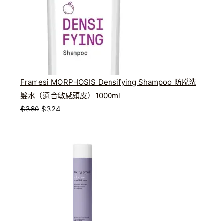
選
擇
選
項
Framesi MORPHOSIS Densifying Shampoo 防脱洗
髮水（適合敏感頭皮）1000ml
原
目
$
360
$
324
始
前
原
目
價
價
始
前
格
格
價
價
：
：
格
格
$
$
：
：
3
3
$
$
6
2
2
1
0
4
8
9