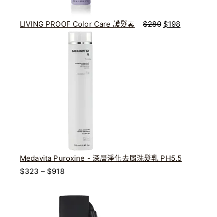
。
。
0
8
。
。
LIVING PROOF Color Care 護髮素
$
280
$
198
Medavita Puroxine - 深層淨化去屑洗髮乳 PH5.5
價
$
323
–
$
918
格
原
目
範
始
前
圍
價
價