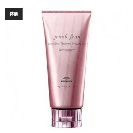
此
圍：
產
$250
特價
品
到
有
多
$820
種
款
式。
可
在
產
品
頁
面
選
擇
選
項