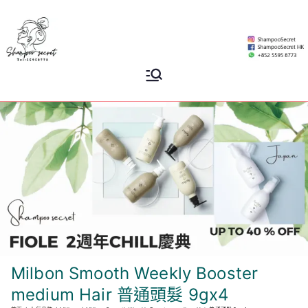
Skip
to
content
Shampoo
香港專業洗頭水專門店
Secret
Milbon Smooth Weekly Booster
medium Hair 普通頭髮 9gx4