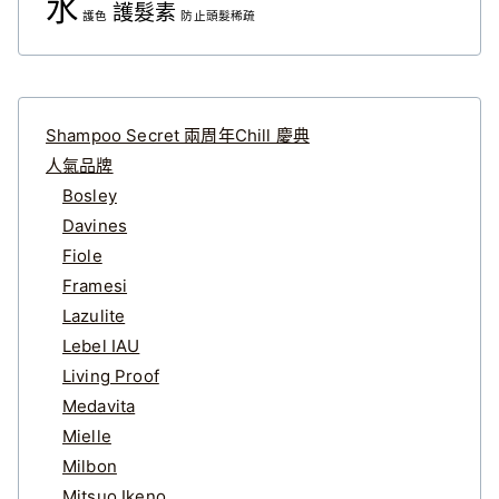
水
護髮素
護色
防止頭髮稀疏
Shampoo Secret 兩周年Chill 慶典
人氣品牌
Bosley
Davines
Fiole
Framesi
Lazulite
Lebel IAU
Living Proof
Medavita
Mielle
Milbon
Mitsuo Ikeno