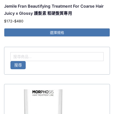
Jemile Fran Beautifying Treatment For Coarse Hair
Juicy x Glossy 護髮素 粗硬髮質專用
$
172
–
$
480
價
格
選擇規格
範
此
圍：
產
$172
品
搜
到
有
尋
多
$480
搜尋
關
種
鍵
款
字
式。
:
可
在
產
品
頁
面