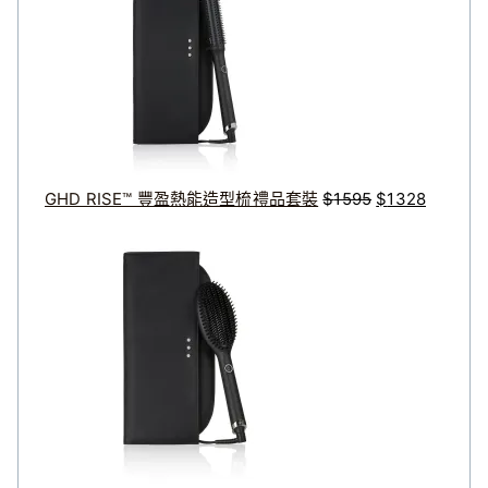
：
格
格
$
：
：
3
$
$
2
1
1
3
5
3
到
9
2
$
5
8
GHD RISE™ 豐盈熱能造型梳禮品套裝
$
1595
$
1328
9
。
。
原
目
1
始
前
8
價
價
格
格
：
：
$
$
1
1
4
1
9
9