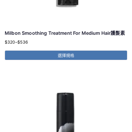
Milbon Smoothing Treatment For Medium Hair護髮素
$
320
–
$
536
價
格
選擇規格
範
此
圍：
產
$320
品
到
有
多
$536
種
款
式。
可
在
產