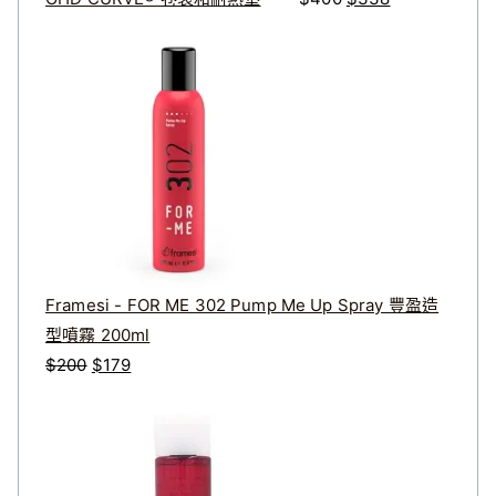
。
。
Framesi - FOR ME 302 Pump Me Up Spray 豐盈造
型噴霧 200ml
原
目
$
200
$
179
始
前
價
價
價
格
格
格
範
：
：
圍