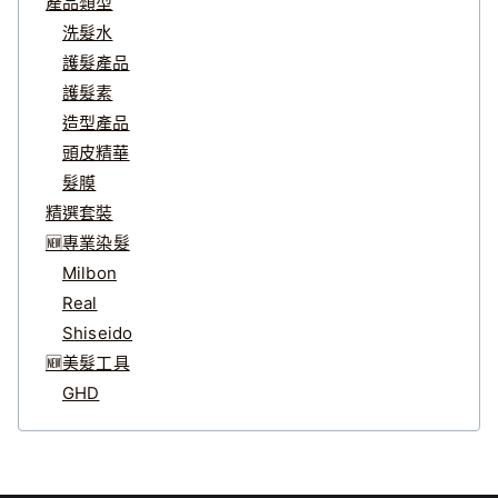
產品類型
洗髮水
護髮產品
護髮素
造型產品
頭皮精華
髮膜
精選套裝
🆕專業染髮
Milbon
Real
Shiseido
🆕美髮工具
GHD