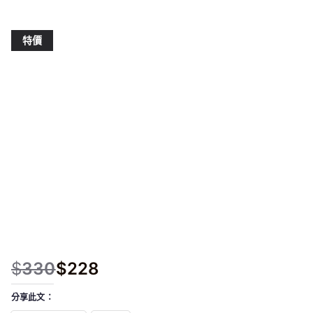
特價
$
330
$
228
原
目
始
前
分享此文：
價
價