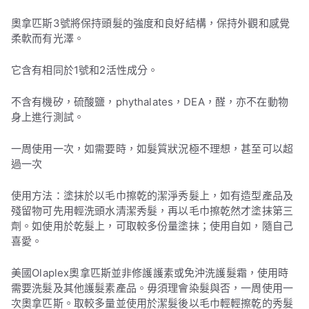
奧拿匹斯3號將保持頭髮的強度和良好結構，保持外觀和感覺
柔軟而有光澤。
它含有相同於1號和2活性成分。
不含有機矽，硫酸鹽，phythalates，DEA，醛，亦不在動物
身上進行測試。
一周使用一次，如需要時，如髮質狀況極不理想，甚至可以超
過一次
使用方法：塗抹於以毛巾擦乾的潔淨秀髮上，如有造型產品及
殘留物可先用輕洗頭水清潔秀髮，再以毛巾擦乾然才塗抹第三
劑。如使用於乾髮上，可取較多份量塗抹；使用自如，隨自己
喜愛。
美國Olaplex奧拿匹斯並非修護護素或免沖洗護髮霜，使用時
需要洗髮及其他護髮素產品。毋須理會染髮與否，一周使用一
次奧拿匹斯。取較多量並使用於潔髮後以毛巾輕輕擦乾的秀髮