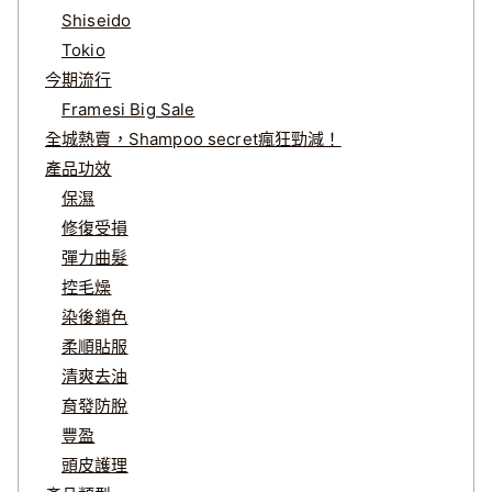
Shiseido
Tokio
今期流行
Framesi Big Sale
全城熱賣，Shampoo secret瘋狂勁減！
產品功效
保濕
修復受損
彈力曲髮
控毛燥
染後鎖色
柔順貼服
清爽去油
育發防脫
豐盈
頭皮護理