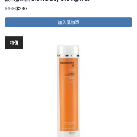
$
336
$
260
原
目
始
前
加入購物車
價
價
格：
格：
$336。
$260。
特價