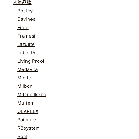
人氣品牌
Bosley
Davines
Fiole
Framesi
Lazulite
Lebel IAU
Living Proof
Medavita
Mielle
Milbon
Mitsuo Ikeno
Muriem
OLAPLEX
Paimore
R3system
Real