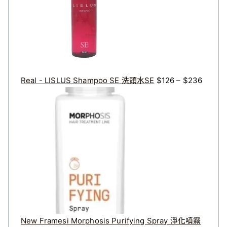
$
$
：
2
1
$
0
7
1
0
9
2
。
。
6
到
Real - LISLUS Shampoo SE 洗頭水SE
$
126
–
$
236
$
2
3
6
New Framesi Morphosis Purifying Spray 淨化噴霧