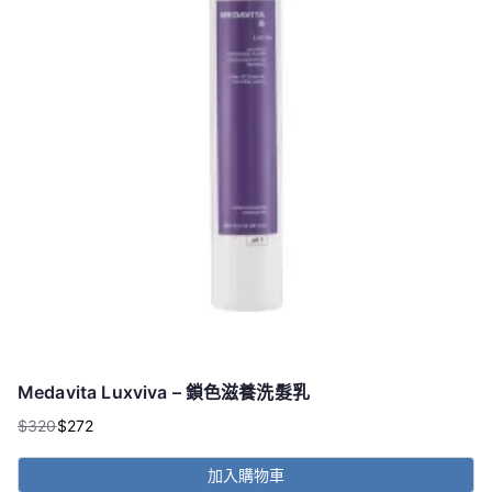
種
款
式。
可
在
產
品
頁
面
選
擇
選
項
Medavita Luxviva – 鎖色滋養洗髮乳
$
320
$
272
原
目
始
前
加入購物車