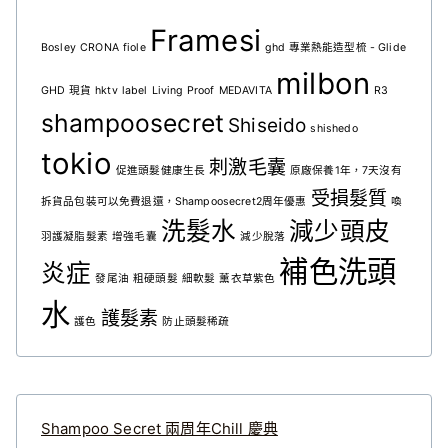
Framesi
Bosley
CRONA
fiole
ghd 專業熱能造型梳 - Glide
milbon
GHD 現貨
hktv
label
Living Proof
MEDAVITA
R3
shampoosecret
Shiseido
shishedo
tokio
刺激毛囊
促進頭髮健康生長
原廠保養1年，7天沒有
受損髮質
拆貨品包裝可以免費退還，Shampoosecret2周年優惠
喚
洗髮水
減少頭皮
羽護凝脂髮素
增強毛囊
減少脫落
補色洗頭
炎症
發尾油
粗硬頭髮
細軟髮
薰衣草紫色
水
護髮素
護色
防止頭髮稀疏
Shampoo Secret 兩周年Chill 慶典