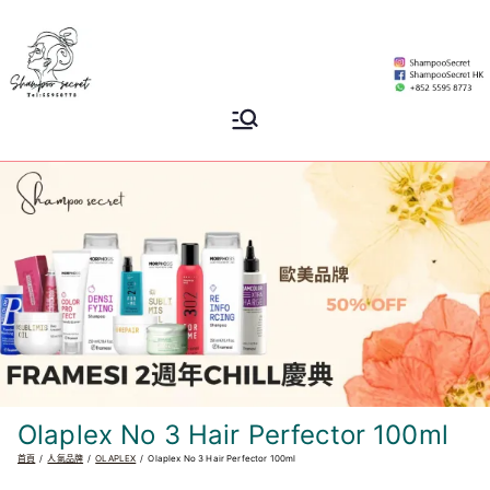
Skip
to
content
Shampoo
香港專業洗頭水專門店
Secret
Olaplex No 3 Hair Perfector 100ml
首頁
人氣品牌
OLAPLEX
Olaplex No 3 Hair Perfector 100ml