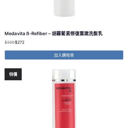
Medavita ß-Refiber – 胡蘿蔔素修復重建洗髮乳
$
320
$
272
原
目
始
前
加入購物車
價
價
格：
格：
$320。
$272。
特價