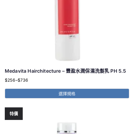
Medavita Hairchitecture – 豐盈水潤保濕洗髮乳 PH 5.5
$
256
–
$
736
價
格
選擇規格
範
此
圍：
產
$256
特價
品
到
有
多
$736