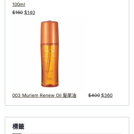
100ml
原
目
$
160
$
140
始
前
原
目
價
價
始
前
格
格
價
價
：
：
格
格
$
$
：
：
1
1
$
$
6
4
4
3
0
0
0
6
。
。
0
0
。
。
003 Muriem Renew Oil 髮尾油
$
400
$
360
標籤