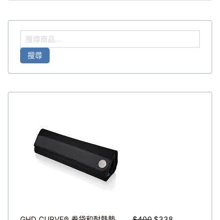
價
價
格：
格：
$320。
$272。
搜
尋
搜尋
關
鍵
字
:
原
目
始
前
價
價
格
格
：
：
$
$
4
3
0
3
0
8
GHD CURVE® 卷袋和耐熱墊
$
400
$
338