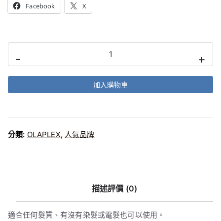
Facebook
X
格
格
：
：
$
$
Olaplex
3
2
-
+
No
3
2
3
0
8
Hair
加入購物車
。
。
Perfector
100ml
數
量
分類:
OLAPLEX
,
人氣品牌
描述
評價 (0)
適合任何髮質、有沒有染髮或電髮也可以使用。