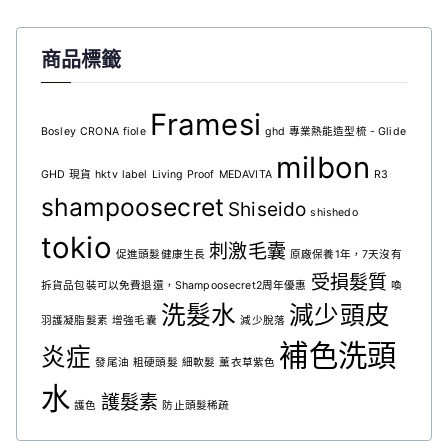
商品標籤
Framesi
Bosley
CRONA
fiole
ghd 專業熱能造型梳 - Glide
milbon
GHD 現貨
hktv
label
Living Proof
MEDAVITA
R3
shampoosecret
Shiseido
shishedo
tokio
刺激毛囊
促進頭髮健康生長
原廠保養1年，7天沒有
受損髮質
拆貨品包裝可以免費退還，Shampoosecret2周年優惠
喚
洗髮水
減少頭皮
羽護凝脂髮素
增強毛囊
減少脫落
補色洗頭
炎症
發尾油
粗硬頭髮
細軟髮
薰衣草紫色
水
護髮素
護色
防止頭髮稀疏