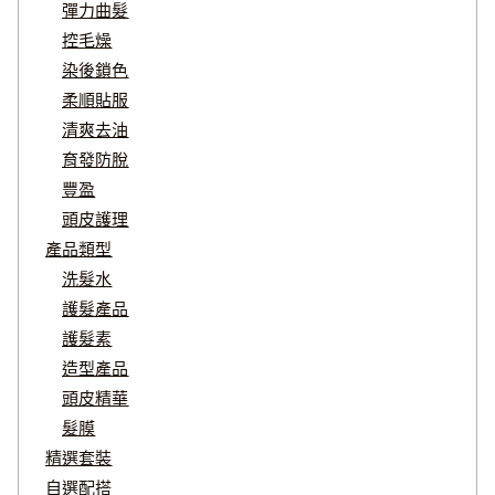
彈力曲髮
控毛燥
染後鎖色
柔順貼服
清爽去油
育發防脫
豐盈
頭皮護理
產品類型
洗髮水
護髮產品
護髮素
造型產品
頭皮精華
髮膜
精選套裝
自選配搭