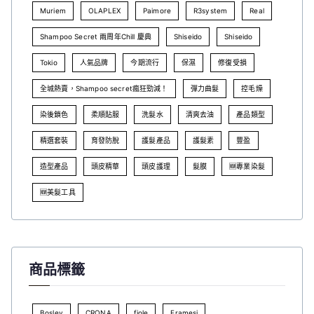
Muriem
OLAPLEX
Paimore
R3system
Real
Shampoo Secret 兩周年Chill 慶典
Shiseido
Shiseido
Tokio
人氣品牌
今期流行
保濕
修復受損
全城熱賣，Shampoo secret瘋狂勁減！
彈力曲髮
控毛燥
染後鎖色
柔順貼服
洗髮水
清爽去油
產品類型
精選套裝
育發防脫
護髮產品
護髮素
豐盈
造型產品
頭皮精華
頭皮護理
髮膜
🆕專業染髮
🆕美髮工具
商品標籤
Bosley
CRONA
fiole
Framesi