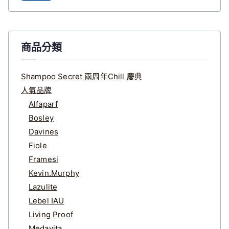
鍵
字
:
商品分類
Shampoo Secret 兩周年Chill 慶典
人氣品牌
Alfaparf
Bosley
Davines
Fiole
Framesi
Kevin.Murphy
Lazulite
Lebel IAU
Living Proof
Medavita