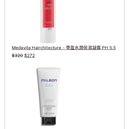
Medavita Hairchitecture - 豐盈水潤保濕凝露 PH 5.5
原
目
$
320
$
272
始
前
價
價
格
格
：
：
$
$
3
2
2
7
0
2
。
。