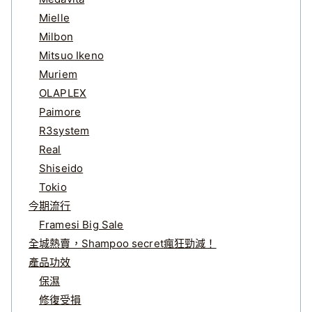
Mielle
Milbon
Mitsuo Ikeno
Muriem
OLAPLEX
Paimore
R3system
Real
Shiseido
Tokio
今期流行
Framesi Big Sale
全城熱賣，Shampoo secret瘋狂勁減！
產品功效
保濕
修復受損