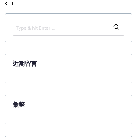
文
11
章
導
覽
S
e
a
r
c
近期留言
h
f
o
r
:
彙整