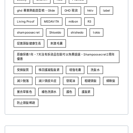
ghd 專業熱能造型梳 - Glide
GHD 現貨
hktv
label
Living Proof
MEDAVITA
milbon
R3
shampoosecret
Shiseido
shishedo
tokio
促進頭髮健康生長
刺激毛囊
原廠保養1年，7天沒有拆貨品包裝可以免費退還，Shampoosecret2周年
優惠
受損髮質
喚羽護凝脂髮素
增強毛囊
洗髮水
減少脫落
減少頭皮炎症
發尾油
粗硬頭髮
細軟髮
薰衣草紫色
補色洗頭水
護色
護髮素
防止頭髮稀疏