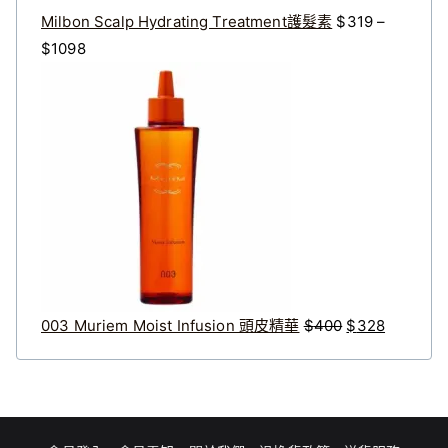
Milbon Scalp Hydrating Treatment護髮素
$
319
–
價
$
1098
格
原
目
範
始
前
圍
價
價
：
格
格
$
：
：
3
$
$
1
4
3
9
0
2
到
0
8
$
。
。
003 Muriem Moist Infusion 頭皮精華
$
400
$
328
1
0
9
8