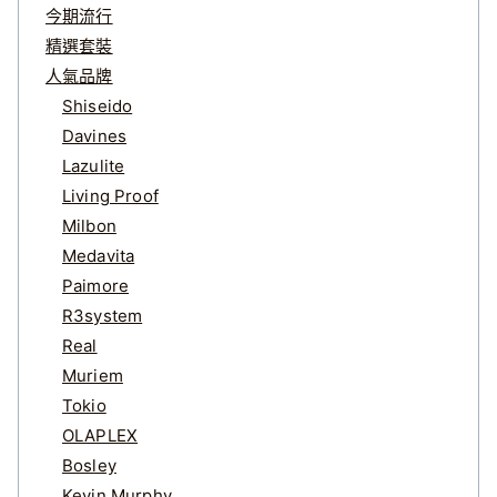
今期流行
精選套裝
人氣品牌
Shiseido
Davines
Lazulite
Living Proof
Milbon
Medavita
Paimore
R3system
Real
Muriem
Tokio
OLAPLEX
Bosley
Kevin.Murphy