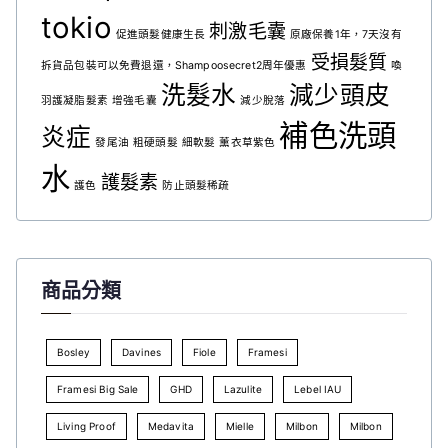
tokio
刺激毛囊
促進頭髮健康生長
原廠保養1年，7天沒有
受損髮質
拆貨品包裝可以免費退還，Shampoosecret2周年優惠
喚
洗髮水
減少頭皮
羽護凝脂髮素
增強毛囊
減少脫落
補色洗頭
炎症
發尾油
粗硬頭髮
細軟髮
薰衣草紫色
水
護髮素
護色
防止頭髮稀疏
商品分類
Bosley
Davines
Fiole
Framesi
Framesi Big Sale
GHD
Lazulite
Lebel IAU
Living Proof
Medavita
Mielle
Milbon
Milbon