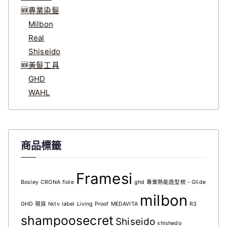
🆕專業染髮
Milbon
Real
Shiseido
🆕美髮工具
GHD
WAHL
商品標籤
Framesi
Bosley
CRONA
fiole
ghd 專業熱能造型梳 - Glide
milbon
GHD 現貨
hktv
label
Living Proof
MEDAVITA
R3
shampoosecret
Shiseido
shishedo