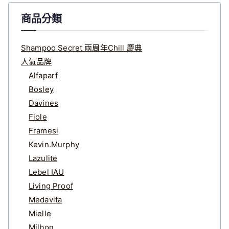
商品分類
Shampoo Secret 兩周年Chill 慶典
人氣品牌
Alfaparf
Bosley
Davines
Fiole
Framesi
Kevin.Murphy
Lazulite
Lebel IAU
Living Proof
Medavita
Mielle
Milbon