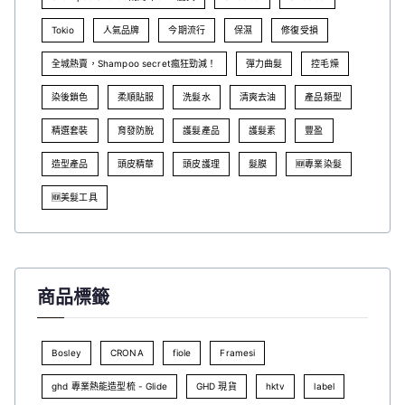
Tokio
人氣品牌
今期流行
保濕
修復受損
全城熱賣，Shampoo secret瘋狂勁減！
彈力曲髮
控毛燥
染後鎖色
柔順貼服
洗髮水
清爽去油
產品類型
精選套裝
育發防脫
護髮產品
護髮素
豐盈
造型產品
頭皮精華
頭皮護理
髮膜
🆕專業染髮
🆕美髮工具
商品標籤
Bosley
CRONA
fiole
Framesi
ghd 專業熱能造型梳 - Glide
GHD 現貨
hktv
label