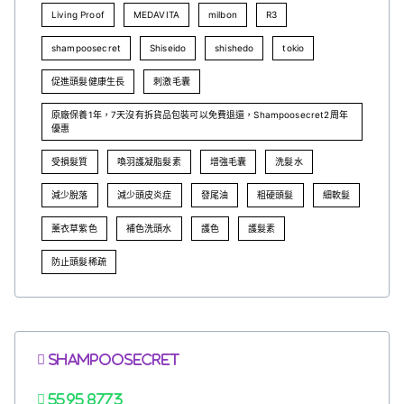
Living Proof
MEDAVITA
milbon
R3
shampoosecret
Shiseido
shishedo
tokio
促進頭髮健康生長
刺激毛囊
原廠保養1年，7天沒有拆貨品包裝可以免費退還，Shampoosecret2周年
優惠
受損髮質
喚羽護凝脂髮素
增強毛囊
洗髮水
減少脫落
減少頭皮炎症
發尾油
粗硬頭髮
細軟髮
薰衣草紫色
補色洗頭水
護色
護髮素
防止頭髮稀疏
Shampoosecret
5595 8773