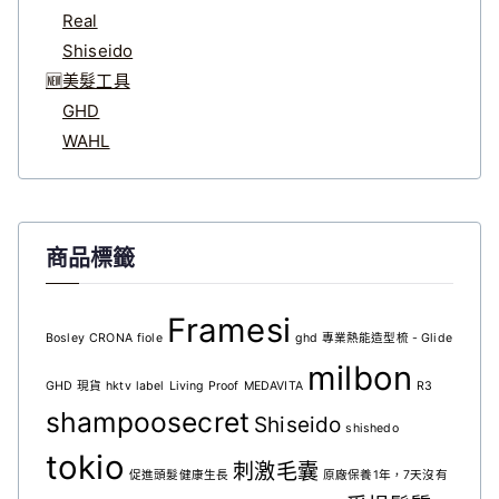
Real
Shiseido
🆕美髮工具
GHD
WAHL
商品標籤
Framesi
Bosley
CRONA
fiole
ghd 專業熱能造型梳 - Glide
milbon
GHD 現貨
hktv
label
Living Proof
MEDAVITA
R3
shampoosecret
Shiseido
shishedo
tokio
刺激毛囊
促進頭髮健康生長
原廠保養1年，7天沒有