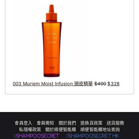
格
原
目
範
始
前
圍
價
價
：
格
格
$
：
：
3
$
$
1
4
3
9
0
2
到
0
8
$
。
。
003 Muriem Moist Infusion 頭皮精華
$
400
$
328
1
0
9
8
會員登入
會員需知
關於我們
退換貨政策
送貨服務
私隱權政策
關於順便智能櫃
順便智能櫃地址查詢
Shampoosecret
ShampooSecret HK