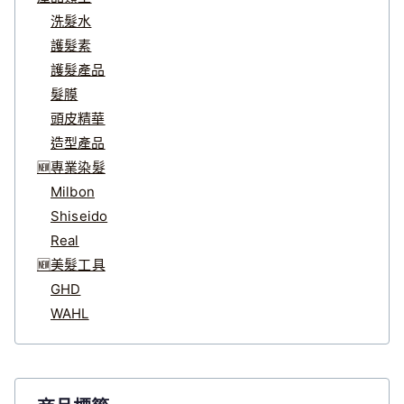
洗髮水
護髮素
護髮產品
髮膜
頭皮精華
造型產品
🆕專業染髮
Milbon
Shiseido
Real
🆕美髮工具
GHD
WAHL