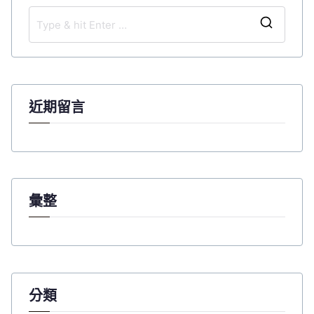
導
覽
S
e
a
r
c
近期留言
h
f
o
r
:
彙整
分類