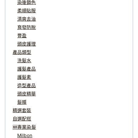
染後鎖色
柔順貼服
清爽去油
育發防脫
豐盈
頭皮護理
產品類型
洗髮水
護髮產品
護髮素
造型產品
頭皮精華
髮膜
精選套裝
自選配搭
🆕專業染髮
Milbon