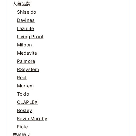
人氣品牌
Shiseido
Davines
Lazulite
Living Proof
Milbon
Medavita
Paimore
R3system
Real
Muriem
Tokio
OLAPLEX
Bosley
Kevin.Murphy
Fiole
產品類型