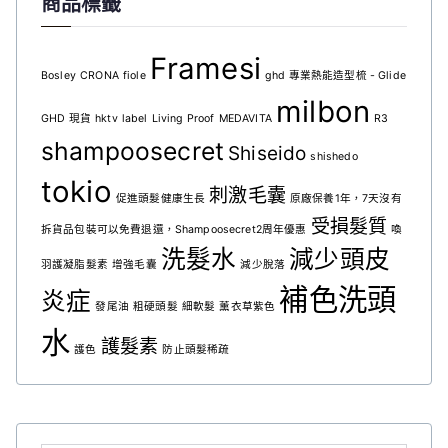
商品標籤
Framesi
Bosley
CRONA
fiole
ghd 專業熱能造型梳 - Glide
milbon
GHD 現貨
hktv
label
Living Proof
MEDAVITA
R3
shampoosecret
Shiseido
shishedo
tokio
刺激毛囊
促進頭髮健康生長
原廠保養1年，7天沒有
受損髮質
拆貨品包裝可以免費退還，Shampoosecret2周年優惠
喚
洗髮水
減少頭皮
羽護凝脂髮素
增強毛囊
減少脫落
補色洗頭
炎症
發尾油
粗硬頭髮
細軟髮
薰衣草紫色
水
護髮素
護色
防止頭髮稀疏