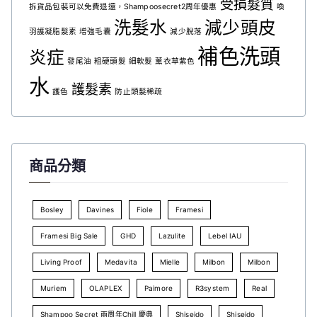
受損髮質
拆貨品包裝可以免費退還，Shampoosecret2周年優惠
喚
洗髮水
減少頭皮
羽護凝脂髮素
增強毛囊
減少脫落
補色洗頭
炎症
發尾油
粗硬頭髮
細軟髮
薰衣草紫色
水
護髮素
護色
防止頭髮稀疏
商品分類
Bosley
Davines
Fiole
Framesi
Framesi Big Sale
GHD
Lazulite
Lebel IAU
Living Proof
Medavita
Mielle
Milbon
Milbon
Muriem
OLAPLEX
Paimore
R3system
Real
Shampoo Secret 兩周年Chill 慶典
Shiseido
Shiseido