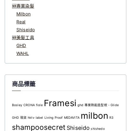
🆕專業染髮
Milbon
Real
Shiseido
🆕美髮工具
GHD
WAHL
商品標籤
Framesi
Bosley
CRONA
fiole
ghd 專業熱能造型梳 - Glide
milbon
GHD 現貨
hktv
label
Living Proof
MEDAVITA
R3
shampoosecret
Shiseido
shishedo