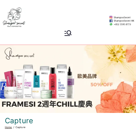
Skip
to
content
Shampoo
香港專業洗頭水專門店
Secret
Capture
Home
Capture