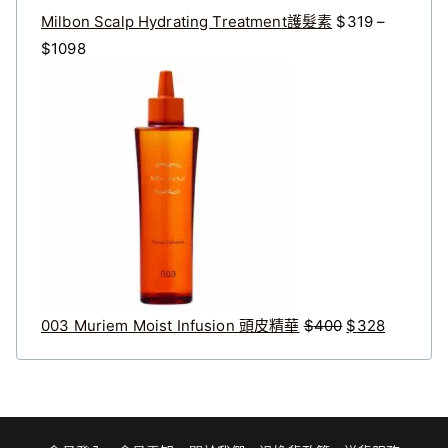
Milbon Scalp Hydrating Treatment護髮素
$
319
–
價
$
1098
格
原
目
範
始
前
圍
價
價
：
格
格
$
：
：
3
$
$
1
4
3
9
0
2
到
0
8
$
。
。
003 Muriem Moist Infusion 頭皮精華
$
400
$
328
1
0
9
8