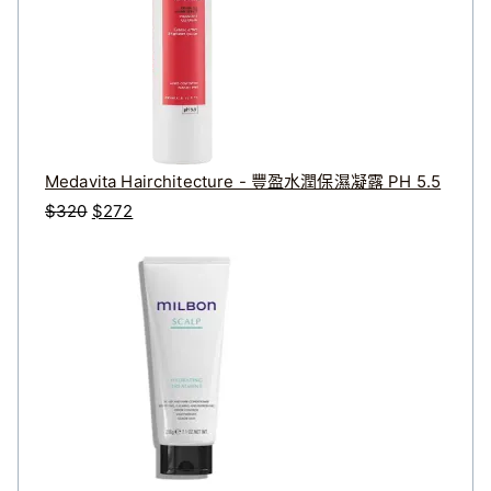
Medavita Hairchitecture - 豐盈水潤保濕凝露 PH 5.5
原
目
$
320
$
272
始
前
價
價
格
格
：
：
$
$
3
2
2
7
0
2
。
。