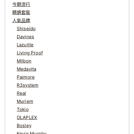
今期流行
精選套裝
人氣品牌
Shiseido
Davines
Lazulite
Living Proof
Milbon
Medavita
Paimore
R3system
Real
Muriem
Tokio
OLAPLEX
Bosley
Kevin.Murphy