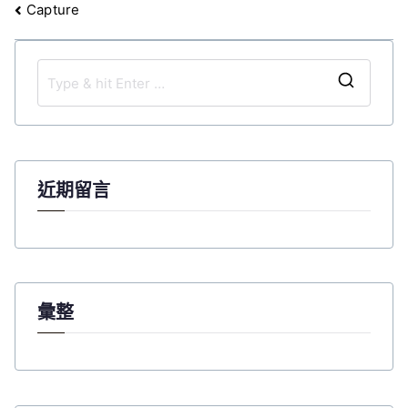
文
Capture
章
導
覽
S
e
a
r
c
近期留言
h
f
o
r
:
彙整