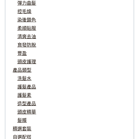
彈力曲髮
控毛燥
染後鎖色
柔順貼服
清爽去油
育發防脫
豐盈
頭皮護理
產品類型
洗髮水
護髮產品
護髮素
造型產品
頭皮精華
髮膜
精選套裝
自選配搭