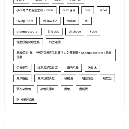
ghd 專業熱能造型梳 - Glide
GHD 現貨
hktv
label
Living Proof
MEDAVITA
milbon
R3
shampoosecret
Shiseido
shishedo
tokio
促進頭髮健康生長
刺激毛囊
原廠保養1年，7天沒有拆貨品包裝可以免費退還，Shampoosecret2周年
優惠
受損髮質
喚羽護凝脂髮素
增強毛囊
洗髮水
減少脫落
減少頭皮炎症
發尾油
粗硬頭髮
細軟髮
薰衣草紫色
補色洗頭水
護色
護髮素
防止頭髮稀疏