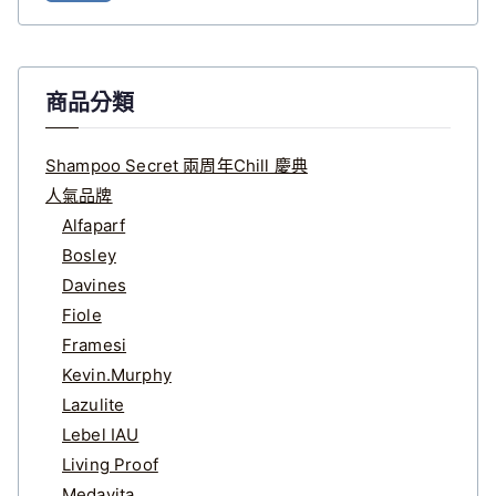
鍵
字
:
商品分類
Shampoo Secret 兩周年Chill 慶典
人氣品牌
Alfaparf
Bosley
Davines
Fiole
Framesi
Kevin.Murphy
Lazulite
Lebel IAU
Living Proof
Medavita