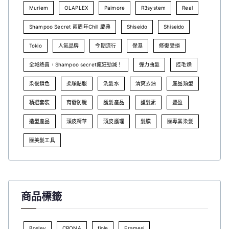
Muriem
OLAPLEX
Paimore
R3system
Real
Shampoo Secret 兩周年Chill 慶典
Shiseido
Shiseido
Tokio
人氣品牌
今期流行
保濕
修復受損
全城熱賣，Shampoo secret瘋狂勁減！
彈力曲髮
控毛燥
染後鎖色
柔順貼服
洗髮水
清爽去油
產品類型
精選套裝
育發防脫
護髮產品
護髮素
豐盈
造型產品
頭皮精華
頭皮護理
髮膜
🆕專業染髮
🆕美髮工具
商品標籤
Bosley
CRONA
fiole
Framesi