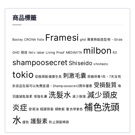
商品標籤
Framesi
Bosley
CRONA
fiole
ghd 專業熱能造型梳 - Glide
milbon
GHD 現貨
hktv
label
Living Proof
MEDAVITA
R3
shampoosecret
Shiseido
shishedo
tokio
刺激毛囊
促進頭髮健康生長
原廠保養1年，7天沒有
受損髮質
拆貨品包裝可以免費退還，Shampoosecret2周年優惠
喚
洗髮水
減少頭皮
羽護凝脂髮素
增強毛囊
減少脫落
補色洗頭
炎症
發尾油
粗硬頭髮
細軟髮
薰衣草紫色
水
護髮素
護色
防止頭髮稀疏