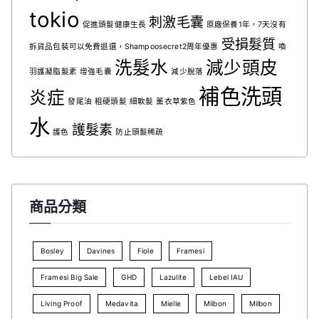
tokio
刺激毛囊
促進頭髮健康生長
原廠保養1年，7天沒有
受損髮質
拆貨品包裝可以免費退還，Shampoosecret2周年優惠
喚
洗髮水
減少頭皮
羽護凝脂髮素
增強毛囊
減少脫落
補色洗頭
炎症
發尾油
粗硬頭髮
細軟髮
薰衣草紫色
水
護髮素
護色
防止頭髮稀疏
商品分類
Bosley
Davines
Fiole
Framesi
Framesi Big Sale
GHD
Lazulite
Lebel IAU
Living Proof
Medavita
Mielle
Milbon
Milbon