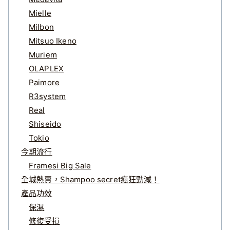
Mielle
Milbon
Mitsuo Ikeno
Muriem
OLAPLEX
Paimore
R3system
Real
Shiseido
Tokio
今期流行
Framesi Big Sale
全城熱賣，Shampoo secret瘋狂勁減！
產品功效
保濕
修復受損