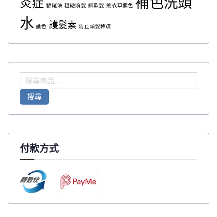
補色洗頭
炎症
發尾油
粗硬頭髮
細軟髮
薰衣草紫色
水
護髮素
護色
防止頭髮稀疏
搜
尋
搜尋
關
鍵
字
:
付款方式