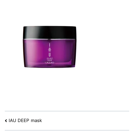
文
IAU DEEP mask
章