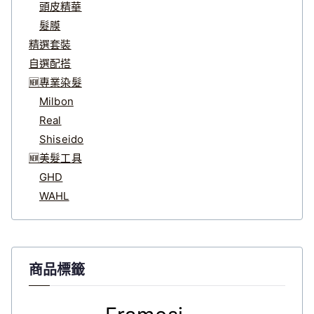
頭皮精華
髮膜
精選套裝
自選配搭
🆕專業染髮
Milbon
Real
Shiseido
🆕美髮工具
GHD
WAHL
商品標籤