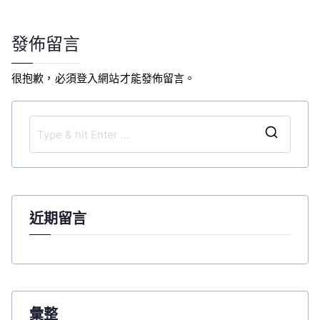
導
覽
發佈留言
很抱歉，必須
登入
網站才能發佈留言。
S
e
a
r
c
近期留言
h
f
o
r
:
彙整