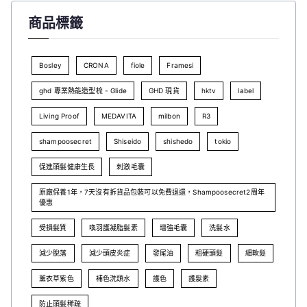
商品標籤
Bosley
CRONA
fiole
Framesi
ghd 專業熱能造型梳 - Glide
GHD 現貨
hktv
label
Living Proof
MEDAVITA
milbon
R3
shampoosecret
Shiseido
shishedo
tokio
促進頭髮健康生長
刺激毛囊
原廠保養1年，7天沒有拆貨品包裝可以免費退還，Shampoosecret2周年
優惠
受損髮質
喚羽護凝脂髮素
增強毛囊
洗髮水
減少脫落
減少頭皮炎症
發尾油
粗硬頭髮
細軟髮
薰衣草紫色
補色洗頭水
護色
護髮素
防止頭髮稀疏