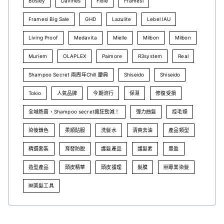
Bosley
Davines
Fiole
Framesi
Framesi Big Sale
GHD
Lazulite
Lebel IAU
Living Proof
Medavita
Mielle
Milbon
Milbon
Muriem
OLAPLEX
Paimore
R3system
Real
Shampoo Secret 兩周年Chill 慶典
Shiseido
Shiseido
Tokio
人氣品牌
今期流行
保濕
修復受損
全城熱賣，Shampoo secret瘋狂勁減！
彈力曲髮
控毛燥
染後鎖色
柔順貼服
洗髮水
清爽去油
產品類型
精選套裝
育發防脫
護髮產品
護髮素
豐盈
造型產品
頭皮精華
頭皮護理
髮膜
🆕專業染髮
🆕美髮工具