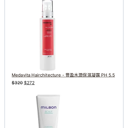
Medavita Hairchitecture - 豐盈水潤保濕凝露 PH 5.5
原
目
$
320
$
272
始
前
價
價
格
格
：
：
$
$