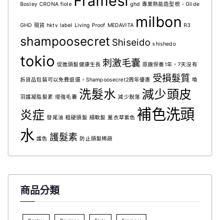
Framesi
Bosley
CRONA
fiole
ghd 專業熱能造型梳 - Glide
milbon
GHD 現貨
hktv
label
Living Proof
MEDAVITA
R3
shampoosecret
Shiseido
shishedo
tokio
刺激毛囊
促進頭髮健康生長
原廠保養1年，7天沒有
受損髮質
拆貨品包裝可以免費退還，Shampoosecret2周年優惠
喚
洗髮水
減少頭皮
羽護凝脂髮素
增強毛囊
減少脫落
補色洗頭
炎症
發尾油
粗硬頭髮
細軟髮
薰衣草紫色
水
護髮素
護色
防止頭髮稀疏
商品分類