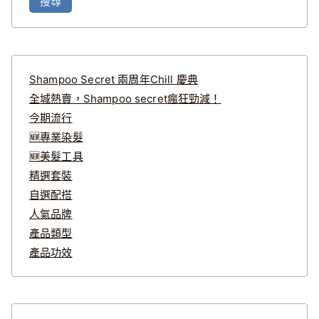
搜尋
關
鍵
字
:
Shampoo Secret 兩周年Chill 慶典
全城熱賣，Shampoo secret瘋狂勁減！
今期流行
🆕專業染髮
🆕美髮工具
精選套裝
自選配搭
人氣品牌
產品類型
產品功效