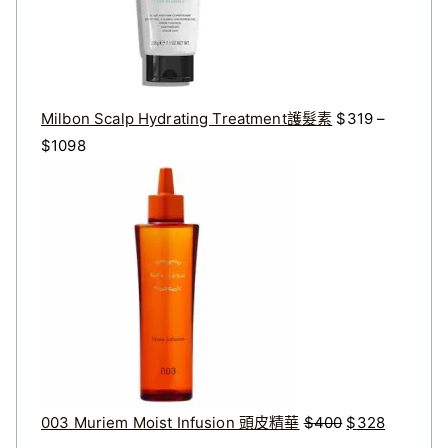
3
2
2
7
0
2
。
。
Milbon Scalp Hydrating Treatment護髮素
$
319
–
價
$
1098
格
原
目
範
始
前
圍
價
價
：
格
格
$
：
：
3
$
$
1
4
3
9
0
2
到
0
8
$
。
。
003 Muriem Moist Infusion 頭皮精華
$
400
$
328
1