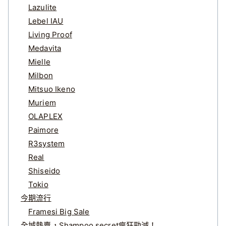
Lazulite
Lebel IAU
Living Proof
Medavita
Mielle
Milbon
Mitsuo Ikeno
Muriem
OLAPLEX
Paimore
R3system
Real
Shiseido
Tokio
今期流行
Framesi Big Sale
全城熱賣，Shampoo secret瘋狂勁減！