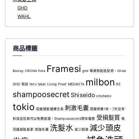
GHD
WAHL
商品標籤
Framesi
Bosley
CRONA
fiole
ghd 專業熱能造型梳 - Glide
milbon
GHD 現貨
hktv
label
Living Proof
MEDAVITA
R3
shampoosecret
Shiseido
shishedo
tokio
刺激毛囊
促進頭髮健康生長
原廠保養1年，7天沒有
受損髮質
拆貨品包裝可以免費退還，Shampoosecret2周年優惠
喚
洗髮水
減少頭皮
羽護凝脂髮素
增強毛囊
減少脫落