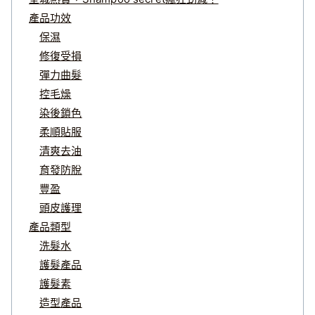
產品功效
保濕
修復受損
彈力曲髮
控毛燥
染後鎖色
柔順貼服
清爽去油
育發防脫
豐盈
頭皮護理
產品類型
洗髮水
護髮產品
護髮素
造型產品