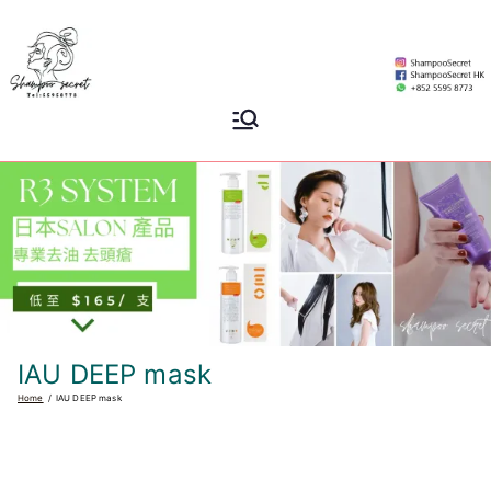
Skip
to
content
Shampoo
香港專業洗頭水專門店
Secret
IAU DEEP mask
Home
IAU DEEP mask