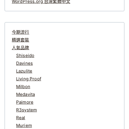
WordPress.org 台灣繁體中文
今期流行
精選套裝
人氣品牌
Shiseido
Davines
Lazulite
Living Proof
Milbon
Medavita
Paimore
R3system
Real
Muriem