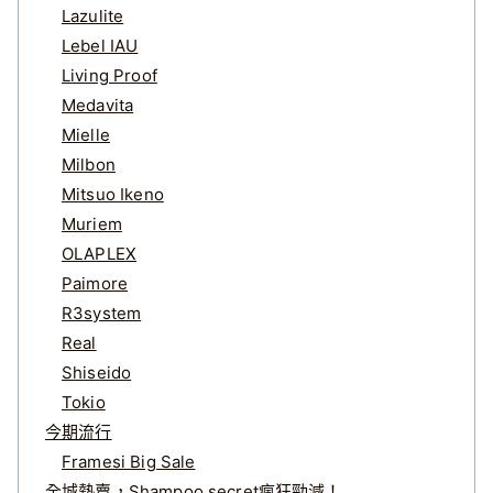
Lazulite
Lebel IAU
Living Proof
Medavita
Mielle
Milbon
Mitsuo Ikeno
Muriem
OLAPLEX
Paimore
R3system
Real
Shiseido
Tokio
今期流行
Framesi Big Sale
全城熱賣，Shampoo secret瘋狂勁減！