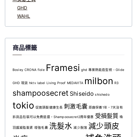
GHD
WAHL
商品標籤
Framesi
Bosley
CRONA
fiole
ghd 專業熱能造型梳 - Glide
milbon
GHD 現貨
hktv
label
Living Proof
MEDAVITA
R3
shampoosecret
Shiseido
shishedo
tokio
刺激毛囊
促進頭髮健康生長
原廠保養1年，7天沒有
受損髮質
拆貨品包裝可以免費退還，Shampoosecret2周年優惠
喚
洗髮水
減少頭皮
羽護凝脂髮素
增強毛囊
減少脫落