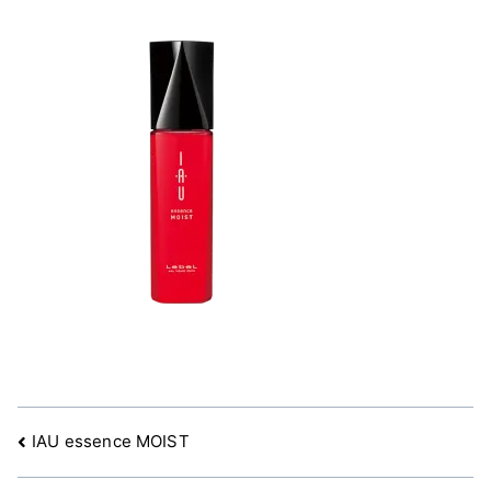
文
IAU essence MOIST
章