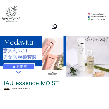
Skip
to
content
Shampoo
香港專業洗頭水專門店
Secret
IAU essence MOIST
Home
IAU essence MOIST