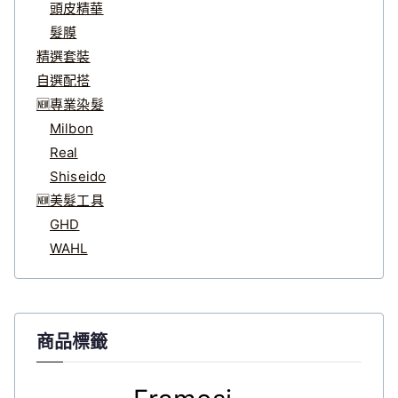
頭皮精華
髮膜
精選套裝
自選配搭
🆕專業染髮
Milbon
Real
Shiseido
🆕美髮工具
GHD
WAHL
商品標籤