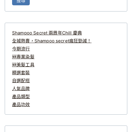
搜尋
關
鍵
字
:
Shampoo Secret 兩周年Chill 慶典
全城熱賣，Shampoo secret瘋狂勁減！
今期流行
🆕專業染髮
🆕美髮工具
精選套裝
自選配搭
人氣品牌
產品類型
產品功效