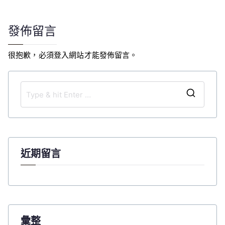
導
覽
發佈留言
很抱歉，必須
登入
網站才能發佈留言。
S
e
a
r
c
近期留言
h
f
o
r
:
彙整