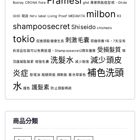
Framesi
Bosley
CRONA
fiole
ghd 專業熱能造型梳 - Glide
milbon
GHD 現貨
hktv
label
Living Proof
MEDAVITA
R3
shampoosecret
Shiseido
shishedo
tokio
刺激毛囊
促進頭髮健康生長
原廠保養1年，7天沒有
受損髮質
拆貨品包裝可以免費退還，Shampoosecret2周年優惠
喚
洗髮水
減少頭皮
羽護凝脂髮素
增強毛囊
減少脫落
補色洗頭
炎症
發尾油
粗硬頭髮
細軟髮
薰衣草紫色
水
護髮素
護色
防止頭髮稀疏
商品分類