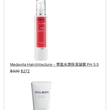
Medavita Hairchitecture - 豐盈水潤保濕凝露 PH 5.5
原
目
$
320
$
272
始
前
價
價
格
格
：
：
$
$