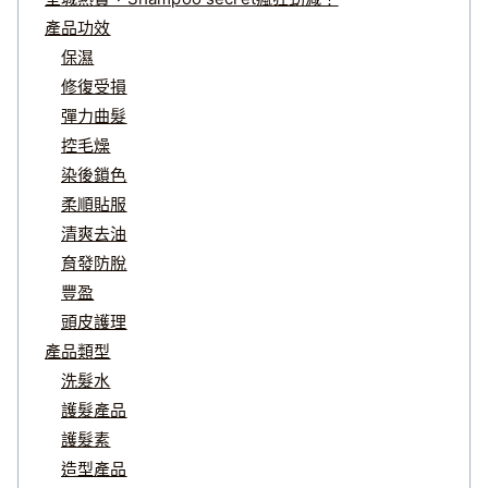
產品功效
保濕
修復受損
彈力曲髮
控毛燥
染後鎖色
柔順貼服
清爽去油
育發防脫
豐盈
頭皮護理
產品類型
洗髮水
護髮產品
護髮素
造型產品