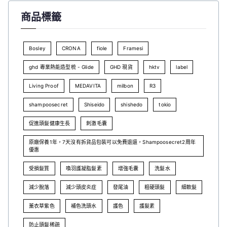
商品標籤
Bosley
CRONA
fiole
Framesi
ghd 專業熱能造型梳 - Glide
GHD 現貨
hktv
label
Living Proof
MEDAVITA
milbon
R3
shampoosecret
Shiseido
shishedo
tokio
促進頭髮健康生長
刺激毛囊
原廠保養1年，7天沒有拆貨品包裝可以免費退還，Shampoosecret2周年
優惠
受損髮質
喚羽護凝脂髮素
增強毛囊
洗髮水
減少脫落
減少頭皮炎症
發尾油
粗硬頭髮
細軟髮
薰衣草紫色
補色洗頭水
護色
護髮素
防止頭髮稀疏