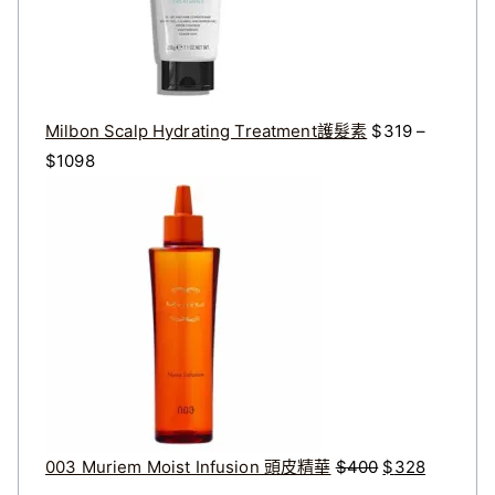
3
2
2
7
0
2
。
。
Milbon Scalp Hydrating Treatment護髮素
$
319
–
價
$
1098
格
原
目
範
始
前
圍
價
價
：
格
格
$
：
：
3
$
$
1
4
3
9
0
2
到
0
8
$
。
。
003 Muriem Moist Infusion 頭皮精華
$
400
$
328
1