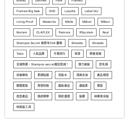
Bosley
Davines
Fiole
Framesi
Framesi Big Sale
GHD
Lazulite
Lebel IAU
Living Proof
Medavita
Mielle
Milbon
Milbon
Muriem
OLAPLEX
Paimore
R3system
Real
Shampoo Secret 兩周年Chill 慶典
Shiseido
Shiseido
Tokio
人氣品牌
今期流行
保濕
修復受損
全城熱賣，Shampoo secret瘋狂勁減！
彈力曲髮
控毛燥
染後鎖色
柔順貼服
洗髮水
清爽去油
產品類型
精選套裝
育發防脫
護髮產品
護髮素
豐盈
造型產品
頭皮精華
頭皮護理
髮膜
🆕專業染髮
🆕美髮工具