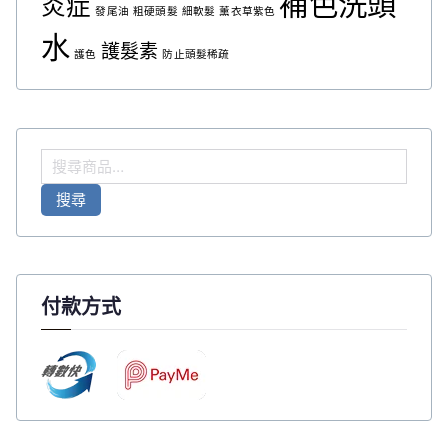
補色洗頭
炎症
發尾油
粗硬頭髮
細軟髮
薰衣草紫色
水
護髮素
護色
防止頭髮稀疏
搜
尋
搜尋
關
鍵
字
:
付款方式