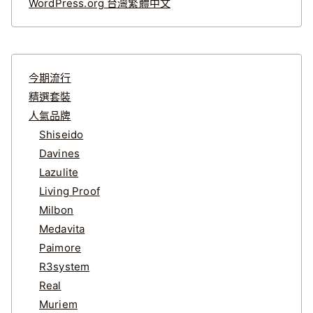
WordPress.org 台灣繁體中文
今期流行
精選套裝
人氣品牌
Shiseido
Davines
Lazulite
Living Proof
Milbon
Medavita
Paimore
R3system
Real
Muriem