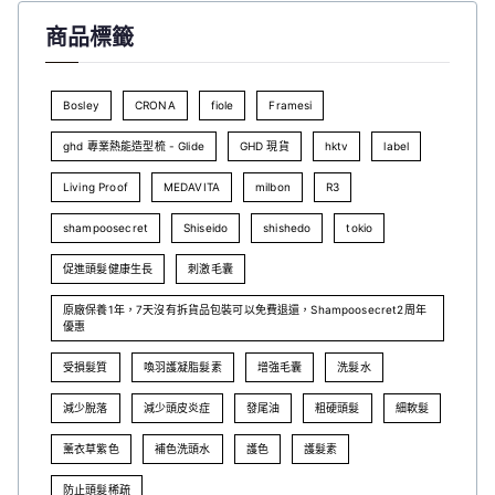
商品標籤
Bosley
CRONA
fiole
Framesi
ghd 專業熱能造型梳 - Glide
GHD 現貨
hktv
label
Living Proof
MEDAVITA
milbon
R3
shampoosecret
Shiseido
shishedo
tokio
促進頭髮健康生長
刺激毛囊
原廠保養1年，7天沒有拆貨品包裝可以免費退還，Shampoosecret2周年
優惠
受損髮質
喚羽護凝脂髮素
增強毛囊
洗髮水
減少脫落
減少頭皮炎症
發尾油
粗硬頭髮
細軟髮
薰衣草紫色
補色洗頭水
護色
護髮素
防止頭髮稀疏