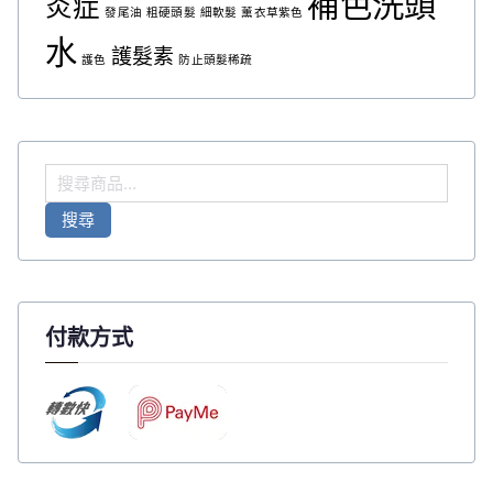
補色洗頭
炎症
發尾油
粗硬頭髮
細軟髮
薰衣草紫色
水
護髮素
護色
防止頭髮稀疏
搜
尋
搜尋
關
鍵
字
:
付款方式