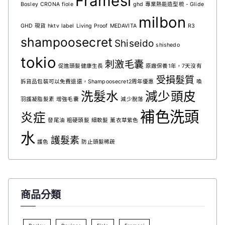
Framesi
Bosley
CRONA
fiole
ghd 專業熱能造型梳 - Glide
milbon
GHD 現貨
hktv
label
Living Proof
MEDAVITA
R3
shampoosecret
Shiseido
shishedo
tokio
刺激毛囊
促進頭髮健康生長
原廠保養1年，7天沒有
受損髮質
拆貨品包裝可以免費退還，Shampoosecret2周年優惠
喚
洗髮水
減少頭皮
羽護凝脂髮素
增強毛囊
減少脫落
補色洗頭
炎症
發尾油
粗硬頭髮
細軟髮
薰衣草紫色
水
護髮素
護色
防止頭髮稀疏
商品分類