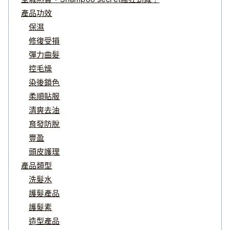
產品功效
保濕
修復受損
彈力曲髮
控毛燥
染後鎖色
柔順貼服
清爽去油
育發防脫
豐盈
頭皮護理
產品類型
洗髮水
護髮產品
護髮素
造型產品