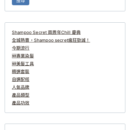
搜尋
關
鍵
字
:
Shampoo Secret 兩周年Chill 慶典
全城熱賣，Shampoo secret瘋狂勁減！
今期流行
🆕專業染髮
🆕美髮工具
精選套裝
自選配搭
人氣品牌
產品類型
產品功效