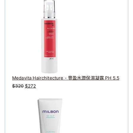
Medavita Hairchitecture - 豐盈水潤保濕凝露 PH 5.5
原
目
$
320
$
272
始
前
價
價
格
格
：
：
$
$