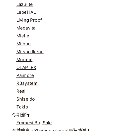
Lazulite
Lebel IAU
Living Proof
Medavita
Mielle
Milbon
Mitsuo Ikeno
Muriem
OLAPLEX
Paimore
R3system
Real
Shiseido
Tokio
今期流行
Framesi Big Sale
全城熱賣，Shampoo secret瘋狂勁減！