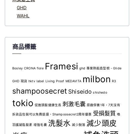
GHD
WAHL
商品標籤
Framesi
Bosley
CRONA
fiole
ghd 專業熱能造型梳 - Glide
milbon
GHD 現貨
hktv
label
Living Proof
MEDAVITA
R3
shampoosecret
Shiseido
shishedo
tokio
刺激毛囊
促進頭髮健康生長
原廠保養1年，7天沒有
受損髮質
拆貨品包裝可以免費退還，Shampoosecret2周年優惠
喚
洗髮水
減少頭皮
羽護凝脂髮素
增強毛囊
減少脫落