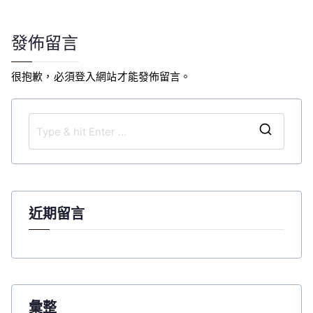
導
覽
發佈留言
很抱歉，必須
登入
網站才能發佈留言。
S
e
a
r
c
近期留言
h
f
o
r
:
彙整