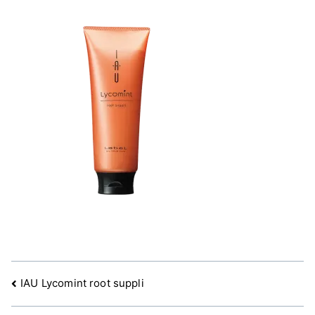
文
IAU Lycomint root suppli
章