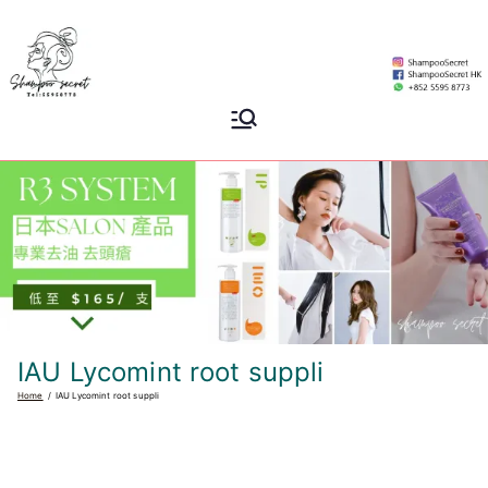
Skip
to
content
Shampoo
香港專業洗頭水專門店
Secret
IAU Lycomint root suppli
Home
IAU Lycomint root suppli