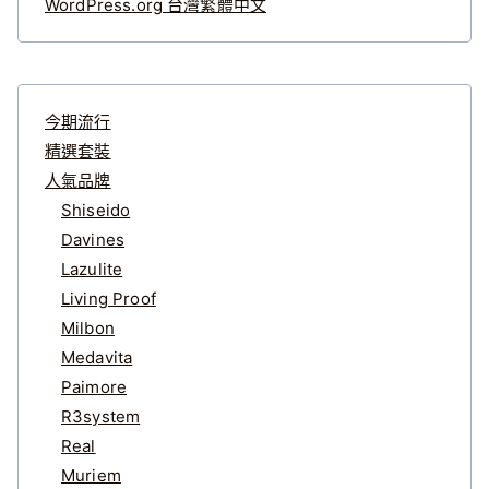
WordPress.org 台灣繁體中文
今期流行
精選套裝
人氣品牌
Shiseido
Davines
Lazulite
Living Proof
Milbon
Medavita
Paimore
R3system
Real
Muriem