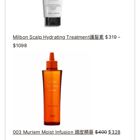
3
2
2
7
0
2
。
。
Milbon Scalp Hydrating Treatment護髮素
$
319
–
價
$
1098
格
原
目
範
始
前
圍
價
價
：
格
格
$
：
：
3
$
$
1
4
3
9
0
2
到
0
8
$
。
。
003 Muriem Moist Infusion 頭皮精華
$
400
$
328
1