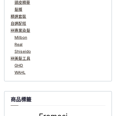
頭皮精華
髮膜
精選套裝
自選配搭
🆕專業染髮
Milbon
Real
Shiseido
🆕美髮工具
GHD
WAHL
商品標籤