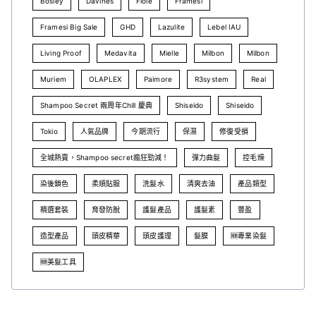
Bosley
Davines
Fiole
Framesi
Framesi Big Sale
GHD
Lazulite
Lebel IAU
Living Proof
Medavita
Mielle
Milbon
Milbon
Muriem
OLAPLEX
Paimore
R3system
Real
Shampoo Secret 兩周年Chill 慶典
Shiseido
Shiseido
Tokio
人氣品牌
今期流行
保濕
修復受損
全城熱賣，Shampoo secret瘋狂勁減！
彈力曲髮
控毛燥
染後鎖色
柔順貼服
洗髮水
清爽去油
產品類型
精選套裝
育發防脫
護髮產品
護髮素
豐盈
造型產品
頭皮精華
頭皮護理
髮膜
🆕專業染髮
🆕美髮工具