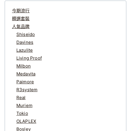
今期流行
精選套裝
人氣品牌
Shiseido
Davines
Lazulite
Living Proof
Milbon
Medavita
Paimore
R3system
Real
Muriem
Tokio
OLAPLEX
Bosley