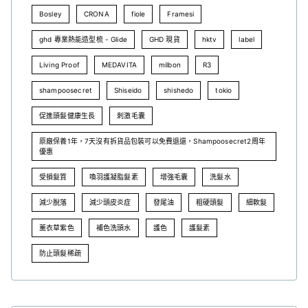
Bosley
CRONA
fiole
Framesi
ghd 專業熱能造型梳 - Glide
GHD 現貨
hktv
label
Living Proof
MEDAVITA
milbon
R3
shampoosecret
Shiseido
shishedo
tokio
促進頭髮健康生長
刺激毛囊
原廠保養1年，7天沒有拆貨品包裝可以免費退還，Shampoosecret2周年
優惠
受損髮質
喚羽護凝脂髮素
增強毛囊
洗髮水
減少脫落
減少頭皮炎症
發尾油
粗硬頭髮
細軟髮
薰衣草紫色
補色洗頭水
護色
護髮素
防止頭髮稀疏