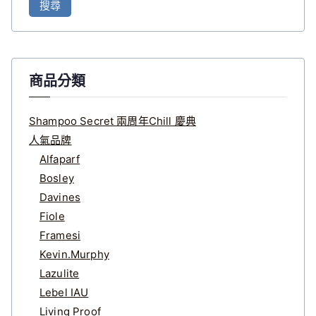
搜尋
關
鍵
字
:
商品分類
Shampoo Secret 兩周年Chill 慶典
人氣品牌
Alfaparf
Bosley
Davines
Fiole
Framesi
Kevin.Murphy
Lazulite
Lebel IAU
Living Proof