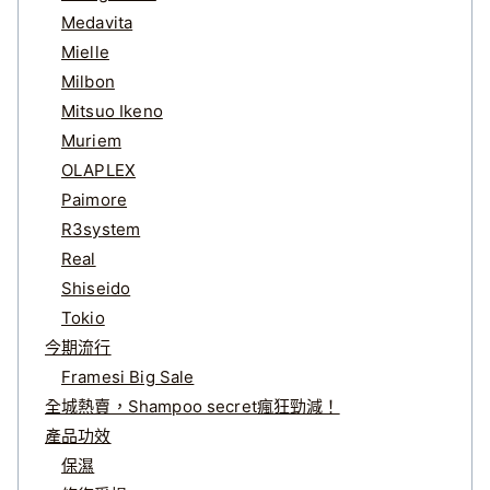
Medavita
Mielle
Milbon
Mitsuo Ikeno
Muriem
OLAPLEX
Paimore
R3system
Real
Shiseido
Tokio
今期流行
Framesi Big Sale
全城熱賣，Shampoo secret瘋狂勁減！
產品功效
保濕