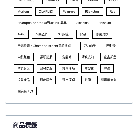
Living Proof
Medavita
Mielle
Milbon
Milbon
Muriem
OLAPLEX
Paimore
R3system
Real
Shampoo Secret 兩周年Chill 慶典
Shiseido
Shiseido
Tokio
人氣品牌
今期流行
保濕
修復受損
全城熱賣，Shampoo secret瘋狂勁減！
彈力曲髮
控毛燥
染後鎖色
柔順貼服
洗髮水
清爽去油
產品類型
精選套裝
育發防脫
護髮產品
護髮素
豐盈
造型產品
頭皮精華
頭皮護理
髮膜
🆕專業染髮
🆕美髮工具
商品標籤