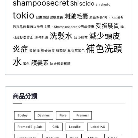
shampoosecret
Shiseido
shishedo
tokio
刺激毛囊
促進頭髮健康生長
原廠保養1年，7天沒有
受損髮質
拆貨品包裝可以免費退還，Shampoosecret2周年優惠
喚
洗髮水
減少頭皮
羽護凝脂髮素
增強毛囊
減少脫落
補色洗頭
炎症
發尾油
粗硬頭髮
細軟髮
薰衣草紫色
水
護髮素
護色
防止頭髮稀疏
商品分類
Bosley
Davines
Fiole
Framesi
Framesi Big Sale
GHD
Lazulite
Lebel IAU