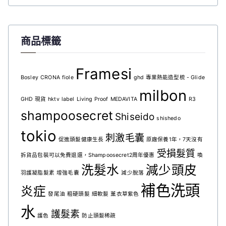
商品標籤
Framesi
Bosley
CRONA
fiole
ghd 專業熱能造型梳 - Glide
milbon
GHD 現貨
hktv
label
Living Proof
MEDAVITA
R3
shampoosecret
Shiseido
shishedo
tokio
刺激毛囊
促進頭髮健康生長
原廠保養1年，7天沒有
受損髮質
拆貨品包裝可以免費退還，Shampoosecret2周年優惠
喚
洗髮水
減少頭皮
羽護凝脂髮素
增強毛囊
減少脫落
補色洗頭
炎症
發尾油
粗硬頭髮
細軟髮
薰衣草紫色
水
護髮素
護色
防止頭髮稀疏