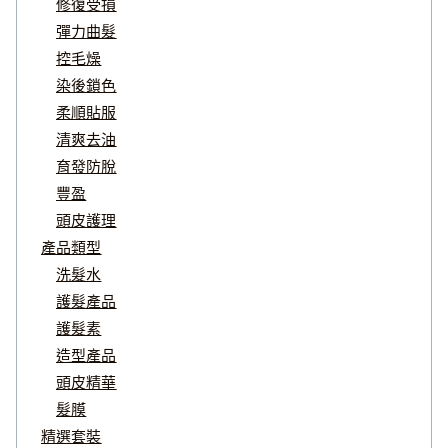
修復受損
彈力曲髮
控毛燥
染後鎖色
柔順貼服
清爽去油
育發防脫
豐盈
頭皮護理
產品類型
洗髮水
護髮產品
護髮素
造型產品
頭皮精華
髮膜
精選套裝