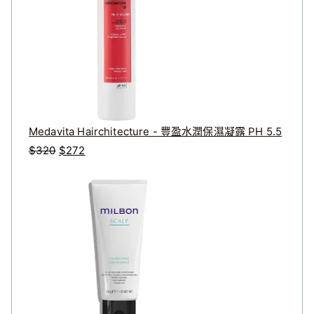
Medavita Hairchitecture - 豐盈水潤保濕凝露 PH 5.5
原
目
$
320
$
272
始
前
價
價
格
格
：
：
$
$
3
2
2
7
0
2