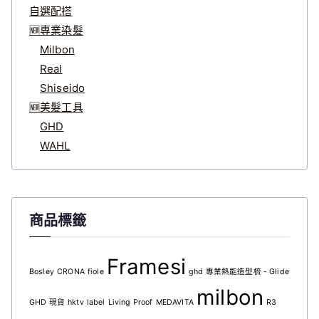
自選配搭
🆕專業染髮
Milbon
Real
Shiseido
🆕美髮工具
GHD
WAHL
商品標籤
Framesi
Bosley
CRONA
fiole
ghd 專業熱能造型梳 - Glide
milbon
GHD 現貨
hktv
label
Living Proof
MEDAVITA
R3