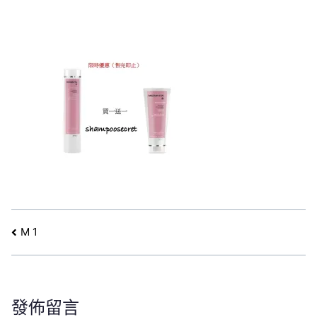
文
M 1
章
導
覽
發佈留言