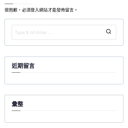
很抱歉，必須
登入
網站才能發佈留言。
S
e
a
r
c
近期留言
h
f
o
r
:
彙整