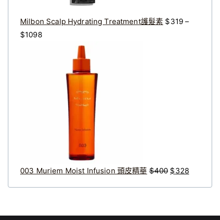
。
。
Milbon Scalp Hydrating Treatment護髮素
$
319
–
價
$
1098
格
原
目
範
始
前
圍
價
價
：
格
格
$
：
：
3
$
$
1
4
3
9
0
2
到
0
8
$
。
。
003 Muriem Moist Infusion 頭皮精華
$
400
$
328
1
0
9
8