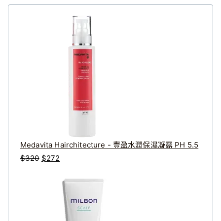
Medavita Hairchitecture - 豐盈水潤保濕凝露 PH 5.5
原
目
$
320
$
272
始
前
價
價
格
格
：
：