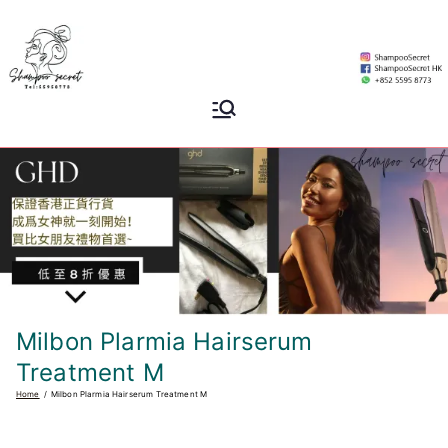
Skip
to
content
Shampoo
香港專業洗頭水專門店
Secret
Milbon Plarmia Hairserum
Treatment M
Home
Milbon Plarmia Hairserum Treatment M