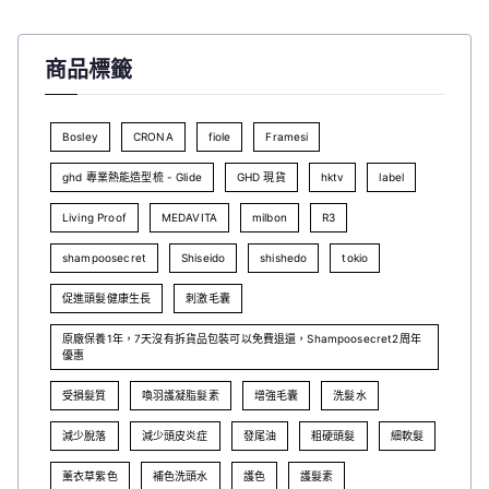
商品標籤
Bosley
CRONA
fiole
Framesi
ghd 專業熱能造型梳 - Glide
GHD 現貨
hktv
label
Living Proof
MEDAVITA
milbon
R3
shampoosecret
Shiseido
shishedo
tokio
促進頭髮健康生長
刺激毛囊
原廠保養1年，7天沒有拆貨品包裝可以免費退還，Shampoosecret2周年
優惠
受損髮質
喚羽護凝脂髮素
增強毛囊
洗髮水
減少脫落
減少頭皮炎症
發尾油
粗硬頭髮
細軟髮
薰衣草紫色
補色洗頭水
護色
護髮素