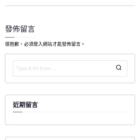
章
導
覽
發佈留言
很抱歉，必須
登入
網站才能發佈留言。
S
e
a
r
c
近期留言
h
f
o
r
: