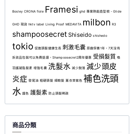
Framesi
Bosley
CRONA
fiole
ghd 專業熱能造型梳 - Glide
milbon
GHD 現貨
hktv
label
Living Proof
MEDAVITA
R3
shampoosecret
Shiseido
shishedo
tokio
刺激毛囊
促進頭髮健康生長
原廠保養1年，7天沒有
受損髮質
拆貨品包裝可以免費退還，Shampoosecret2周年優惠
喚
洗髮水
減少頭皮
羽護凝脂髮素
增強毛囊
減少脫落
補色洗頭
炎症
發尾油
粗硬頭髮
細軟髮
薰衣草紫色
水
護髮素
護色
防止頭髮稀疏
商品分類