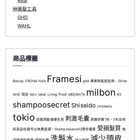
Real
🆕美髮工具
GHD
WAHL
商品標籤
Framesi
Bosley
CRONA
fiole
ghd 專業熱能造型梳 - Glide
milbon
GHD 現貨
hktv
label
Living Proof
MEDAVITA
R3
shampoosecret
Shiseido
shishedo
tokio
刺激毛囊
促進頭髮健康生長
原廠保養1年，7天沒有
受損髮質
拆貨品包裝可以免費退還，Shampoosecret2周年優惠
喚
洗髮水
減少頭皮