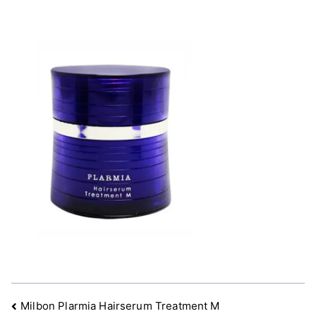
文
Milbon Plarmia Hairserum Treatment M