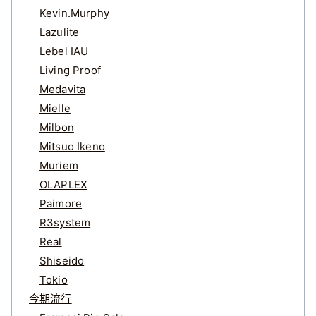
Kevin.Murphy
Lazulite
Lebel IAU
Living Proof
Medavita
Mielle
Milbon
Mitsuo Ikeno
Muriem
OLAPLEX
Paimore
R3system
Real
Shiseido
Tokio
今期流行