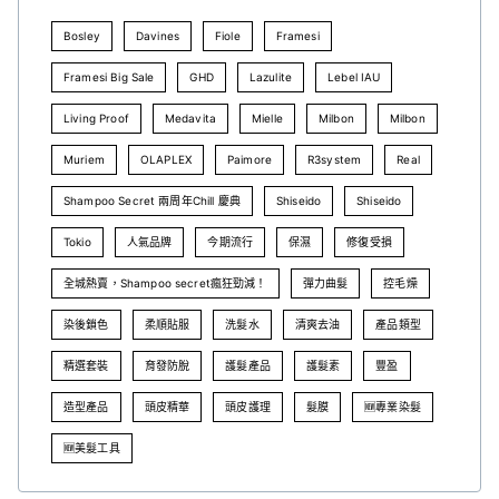
Bosley
Davines
Fiole
Framesi
Framesi Big Sale
GHD
Lazulite
Lebel IAU
Living Proof
Medavita
Mielle
Milbon
Milbon
Muriem
OLAPLEX
Paimore
R3system
Real
Shampoo Secret 兩周年Chill 慶典
Shiseido
Shiseido
Tokio
人氣品牌
今期流行
保濕
修復受損
全城熱賣，Shampoo secret瘋狂勁減！
彈力曲髮
控毛燥
染後鎖色
柔順貼服
洗髮水
清爽去油
產品類型
精選套裝
育發防脫
護髮產品
護髮素
豐盈
造型產品
頭皮精華
頭皮護理
髮膜
🆕專業染髮
🆕美髮工具