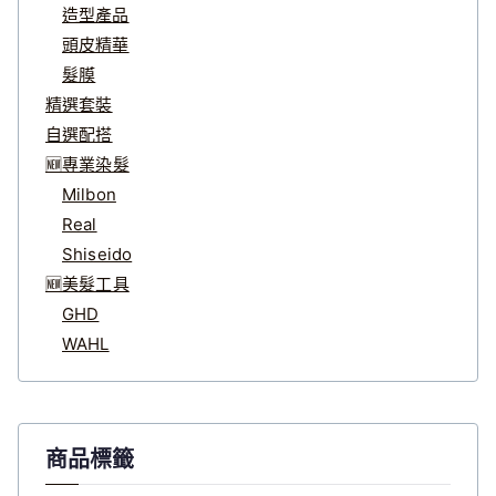
造型產品
頭皮精華
髮膜
精選套裝
自選配搭
🆕專業染髮
Milbon
Real
Shiseido
🆕美髮工具
GHD
WAHL
商品標籤