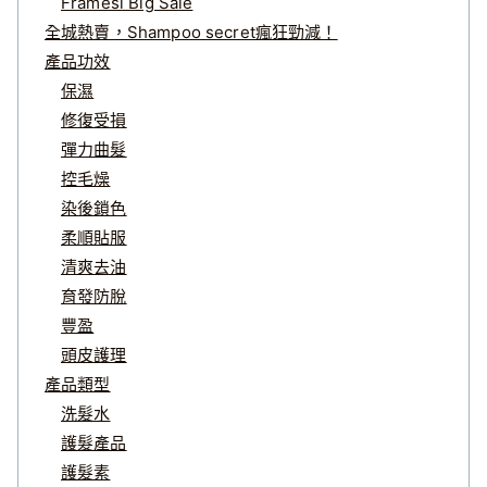
Framesi Big Sale
全城熱賣，Shampoo secret瘋狂勁減！
產品功效
保濕
修復受損
彈力曲髮
控毛燥
染後鎖色
柔順貼服
清爽去油
育發防脫
豐盈
頭皮護理
產品類型
洗髮水
護髮產品
護髮素