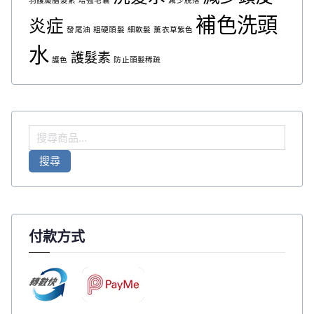
羽護凝脂髮素
增強毛囊
減少脫落
補色洗頭
炎症
發尾油
粗硬頭髮
細軟髮
薰衣草紫色
水
護髮素
護色
防止頭髮稀疏
搜
尋
搜尋
關
鍵
字
:
付款方式