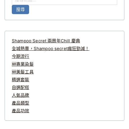
尋
搜尋
關
鍵
字
:
Shampoo Secret 兩周年Chill 慶典
全城熱賣，Shampoo secret瘋狂勁減！
今期流行
🆕專業染髮
🆕美髮工具
精選套裝
自選配搭
人氣品牌
產品類型
產品功效