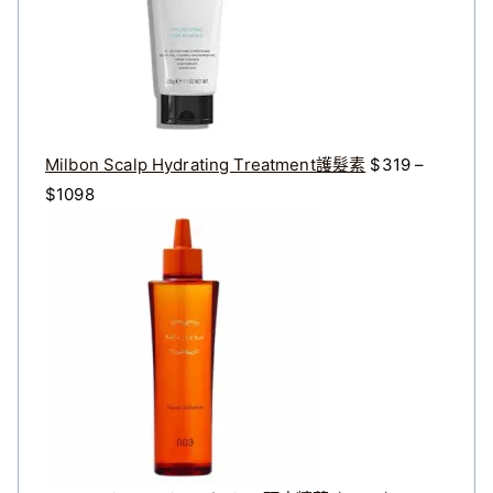
$
$
3
2
2
7
0
2
。
。
Milbon Scalp Hydrating Treatment護髮素
$
319
–
價
$
1098
格
原
目
範
始
前
圍
價
價
：
格
格
$
：
：
3
$
$
1
4
3
9
0
2
到
0
8
$
。
。