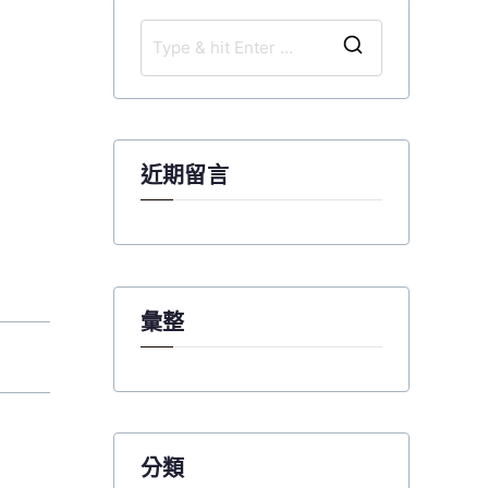
S
e
a
r
c
近期留言
h
f
o
r
:
彙整
分類