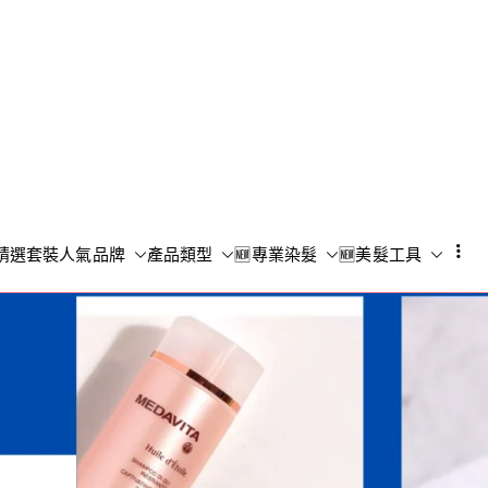
Shampoo S
香港專業洗頭水專門店
精選套裝
人氣品牌
產品類型
🆕專業染髮
🆕美髮工具