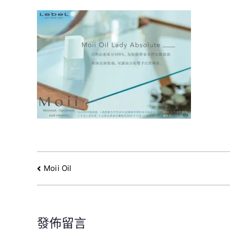
文
Moii Oil
章
導
覽
發佈留言