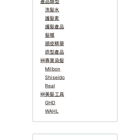
產品類型
洗髮水
護髮素
護髮產品
髮膜
頭皮精華
造型產品
🆕專業染髮
Milbon
Shiseido
Real
🆕美髮工具
GHD
WAHL