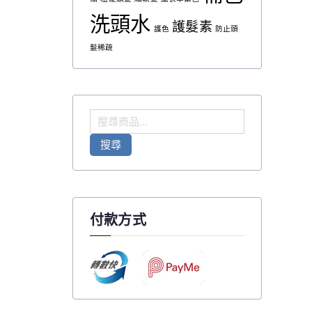
洗頭水
護髮素
護色
防止頭
髮稀疏
搜
尋
搜尋
關
鍵
字
:
付款方式