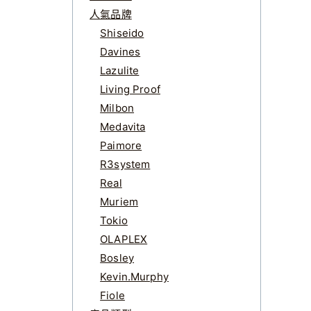
人氣品牌
Shiseido
Davines
Lazulite
Living Proof
Milbon
Medavita
Paimore
R3system
Real
Muriem
Tokio
OLAPLEX
Bosley
Kevin.Murphy
Fiole