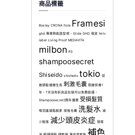
商品標籤
Framesi
Bosley
CRONA
fiole
ghd 專業熱能造型梳 - Glide
GHD 現貨
hktv
label
Living Proof
MEDAVITA
milbon
R3
shampoosecret
tokio
Shiseido
shishedo
促
刺激毛囊
進頭髮健康生長
原廠保養1
年，7天沒有拆貨品包裝可以免費退還，
受損髮質
Shampoosecret2周年優惠
洗髮水
喚羽護凝脂髮素
增強毛囊
減
減少頭皮炎症
少脫落
發尾
補色
油
粗硬頭髮
細軟髮
薰衣草紫色