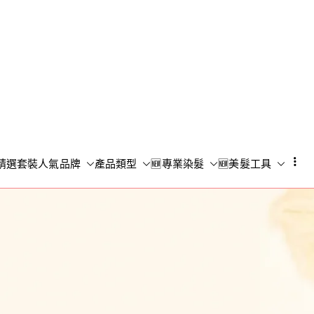
Shampoo S
香港專業洗頭水專門店
精選套裝
人氣品牌
產品類型
🆕專業染髮
🆕美髮工具