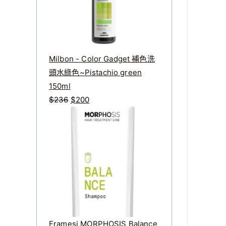
Milbon - Color Gadget 補色洗
頭水綠色~Pistachio green
150ml
原
目
$
236
$
200
始
前
價
價
格
格
：
：
$
$
2
2
3
0
6
0
。
。
Framesi MORPHOSIS Balance