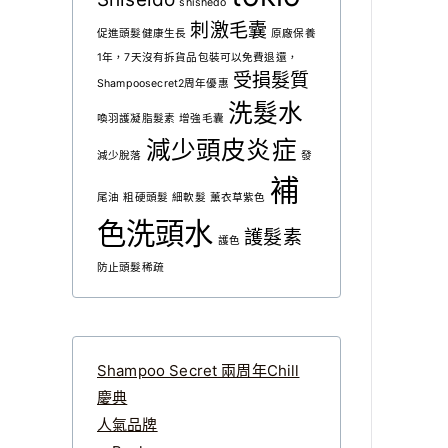
shishedo
5
刺激毛囊
促進頭髮健康生長
原廠保養
1年，7天沒有拆貨品包裝可以免費退還，
受損髮質
Shampoosecret2周年優惠
洗髮水
喚羽護凝脂髮素
增強毛囊
減少頭皮炎症
減少脫落
發
補
尾油
粗硬頭髮
細軟髮
薰衣草紫色
色洗頭水
護髮素
護色
防止頭髮稀疏
Shampoo Secret 兩周年Chill
慶典
人氣品牌