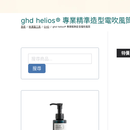
ghd helios® 專業精準造型電吹風
首頁
🆕美髮工具
GHD
ghd helios® 專業精準造型電吹風筒
特價
搜
尋
搜尋
關
鍵
字
: