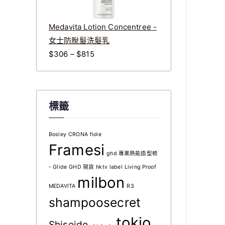
0
0
。
。
Medavita Lotion Concentree -
女士防脫髮洗髮乳
價
$
306
–
$
815
格
範
圍
標籤
：
$
3
Bosley
CRONA
fiole
Framesi
0
ghd 專業熱能造型梳
6
- Glide
GHD 現貨
hktv
label
Living Proof
到
milbon
MEDAVITA
R3
$
shampoosecret
8
1
tokio
Shiseido