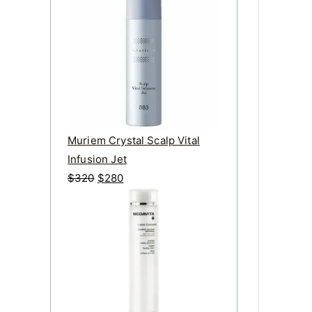
價
價
格
格
：
：
$
$
2
2
3
0
6
0
。
。
Muriem Crystal Scalp Vital
Infusion Jet
原
目
$
320
$
280
始
前
價
價
格
格
：
：
$
$
3
2
2
8