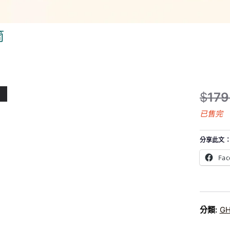
筒
$
179
原
目
已售完
始
前
價
價
分享此文
格
格
：
：
Fac
$
$
1
1
7
5
9
8
分類:
G
5
8