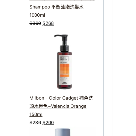
Shampoo 平衡油脂洗髮水
1000ml
原
目
$
300
$
268
始
前
價
價
格
格
：
：
$
$
3
2
0
6
0
8
。
。
Milbon - Color Gadget 補色洗
頭水橙色~Valencia Orange
150ml
原
目
$
236
$
200
始
前