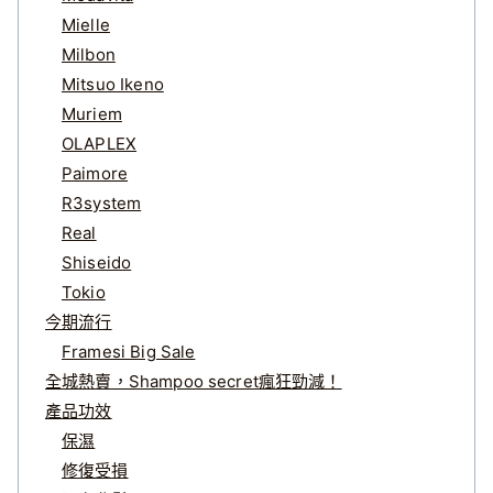
Mielle
Milbon
Mitsuo Ikeno
Muriem
OLAPLEX
Paimore
R3system
Real
Shiseido
Tokio
今期流行
Framesi Big Sale
全城熱賣，Shampoo secret瘋狂勁減！
產品功效
保濕
修復受損