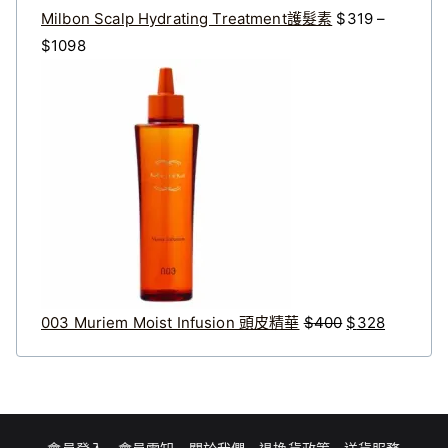
Milbon Scalp Hydrating Treatment護髮素
$
319
–
價
$
1098
格
原
目
範
始
前
圍
價
價
：
格
格
$
：
：
3
$
$
1
4
3
9
0
2
到
0
8
$
。
。
003 Muriem Moist Infusion 頭皮精華
$
400
$
328
1
0
9
8