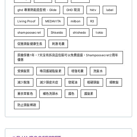
ghd 專業熱能造型梳 - Glide
GHD 現貨
hktv
label
Living Proof
MEDAVITA
milbon
R3
shampoosecret
Shiseido
shishedo
tokio
促進頭髮健康生長
刺激毛囊
原廠保養1年，7天沒有拆貨品包裝可以免費退還，Shampoosecret2周年
優惠
受損髮質
喚羽護凝脂髮素
增強毛囊
洗髮水
減少脫落
減少頭皮炎症
發尾油
粗硬頭髮
細軟髮
薰衣草紫色
補色洗頭水
護色
護髮素
防止頭髮稀疏