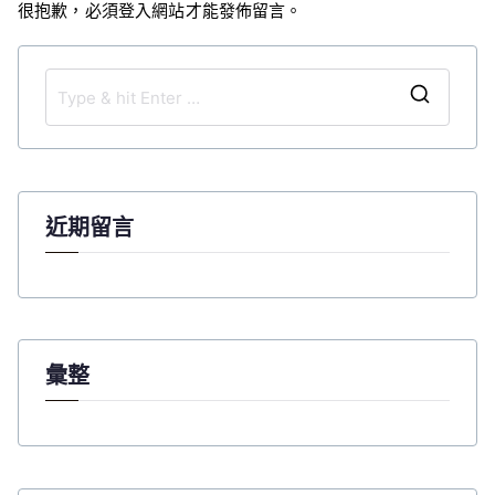
很抱歉，必須
登入
網站才能發佈留言。
S
e
a
r
c
近期留言
h
f
o
r
:
彙整