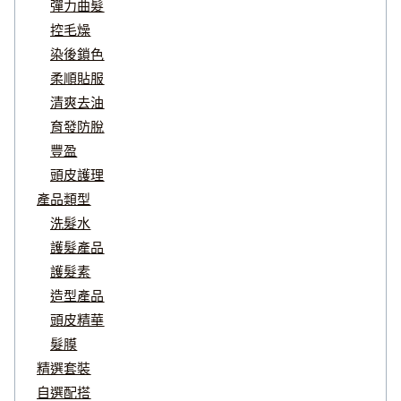
彈力曲髮
控毛燥
染後鎖色
柔順貼服
清爽去油
育發防脫
豐盈
頭皮護理
產品類型
洗髮水
護髮產品
護髮素
造型產品
頭皮精華
髮膜
精選套裝
自選配搭