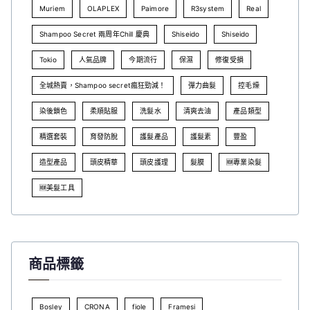
Muriem
OLAPLEX
Paimore
R3system
Real
Shampoo Secret 兩周年Chill 慶典
Shiseido
Shiseido
Tokio
人氣品牌
今期流行
保濕
修復受損
全城熱賣，Shampoo secret瘋狂勁減！
彈力曲髮
控毛燥
染後鎖色
柔順貼服
洗髮水
清爽去油
產品類型
精選套裝
育發防脫
護髮產品
護髮素
豐盈
造型產品
頭皮精華
頭皮護理
髮膜
🆕專業染髮
🆕美髮工具
商品標籤
Bosley
CRONA
fiole
Framesi