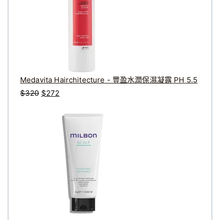
Medavita Hairchitecture - 豐盈水潤保濕凝露 PH 5.5
原
目
$
320
$
272
始
前
價
價
格
格
：
：
$
$
3
2
2
7
0
2
。
。