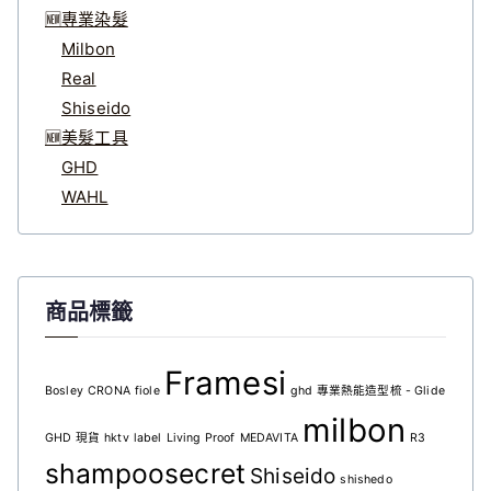
🆕專業染髮
Milbon
Real
Shiseido
🆕美髮工具
GHD
WAHL
商品標籤
Framesi
Bosley
CRONA
fiole
ghd 專業熱能造型梳 - Glide
milbon
GHD 現貨
hktv
label
Living Proof
MEDAVITA
R3
shampoosecret
Shiseido
shishedo