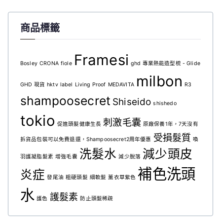
商品標籤
Framesi
Bosley
CRONA
fiole
ghd 專業熱能造型梳 - Glide
milbon
GHD 現貨
hktv
label
Living Proof
MEDAVITA
R3
shampoosecret
Shiseido
shishedo
tokio
刺激毛囊
促進頭髮健康生長
原廠保養1年，7天沒有
受損髮質
拆貨品包裝可以免費退還，Shampoosecret2周年優惠
喚
洗髮水
減少頭皮
羽護凝脂髮素
增強毛囊
減少脫落
補色洗頭
炎症
發尾油
粗硬頭髮
細軟髮
薰衣草紫色
水
護髮素
護色
防止頭髮稀疏