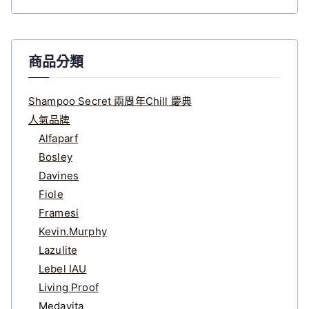
鍵
字
:
商品分類
Shampoo Secret 兩周年Chill 慶典
人氣品牌
Alfaparf
Bosley
Davines
Fiole
Framesi
Kevin.Murphy
Lazulite
Lebel IAU
Living Proof
Medavita