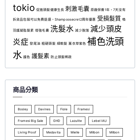
tokio
刺激毛囊
促進頭髮健康生長
原廠保養1年，7天沒有
受損髮質
拆貨品包裝可以免費退還，Shampoosecret2周年優惠
喚
洗髮水
減少頭皮
羽護凝脂髮素
增強毛囊
減少脫落
補色洗頭
炎症
發尾油
粗硬頭髮
細軟髮
薰衣草紫色
水
護髮素
護色
防止頭髮稀疏
商品分類
Bosley
Davines
Fiole
Framesi
Framesi Big Sale
GHD
Lazulite
Lebel IAU
Living Proof
Medavita
Mielle
Milbon
Milbon