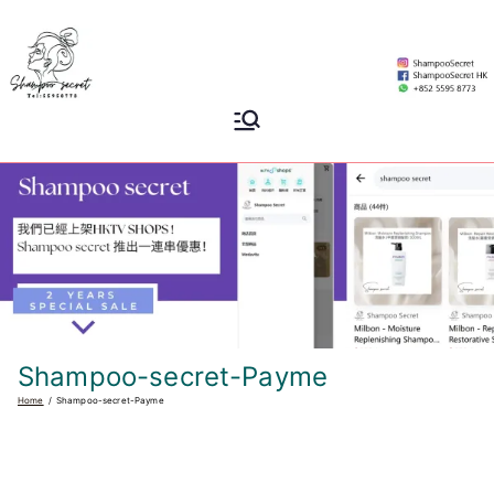
Skip
to
content
Shampoo
香港專業洗頭水專門店
Secret
Shampoo-secret-Payme
Home
Shampoo-secret-Payme