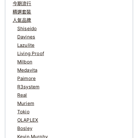
今期流行
精選套裝
人氣品牌
Shiseido
Davines
Lazulite
Living Proof
Milbon
Medavita
Paimore
R3system
Real
Muriem
Tokio
OLAPLEX
Bosley
Kevin.Murphy